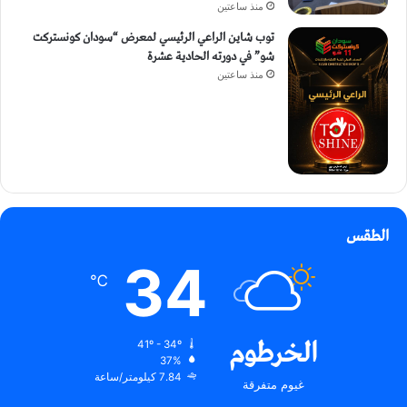
منذ ساعتين
توب شاين الراعي الرئيسي لمعرض “سودان كونستركت
شو” في دورته الحادية عشرة
منذ ساعتين
الطقس
34
℃
الخرطوم
41º - 34º
37%
7.84 كيلومتر/ساعة
غيوم متفرقة