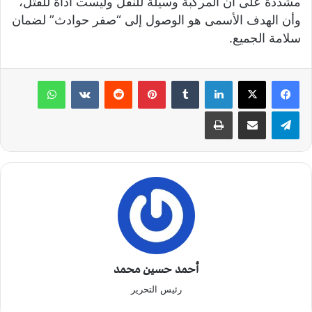
مشددة على أن المركبة وسيلة للنقل وليست أداة للقتل،
وأن الهدف الأسمى هو الوصول إلى “صفر حوادث” لضمان
سلامة الجميع.
لينكدإن
‏Tumblr
بينتيريست
‏Reddit
‏VKontakte
واتساب
تيلقرام
مشاركة عبر البريد
طباعة
أحمد حسين محمد
رئيس التحرير