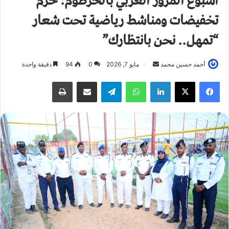
أسبوع المرور العربي بالخرطوم: حزم
تخفيضات ومناشط رياضية تحت شعار
“تمهل.. نحن بانتظارك”
أحمد حسين محمد
أ
مايو 7, 2026
0
94
دقيقة واحدة
ر
فيسبوك
X
لينكدإن
واتساب
تيلقرام
مشاركة عبر البريد
طباعة
س
ل
ب
ر
ي
د
ا
إ
ل
ك
ت
ر