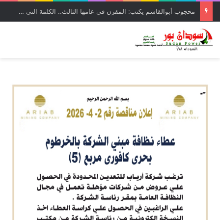
محجوب أبوالقاسم يكتب: المقرن في عامها الثالث.. الكلمة التي انحازت للوطن