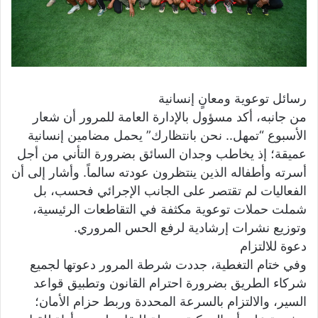
​رسائل توعوية ومعانٍ إنسانية
​من جانبه، أكد مسؤول بالإدارة العامة للمرور أن شعار
الأسبوع “تمهل.. نحن بانتظارك” يحمل مضامين إنسانية
عميقة؛ إذ يخاطب وجدان السائق بضرورة التأني من أجل
أسرته وأطفاله الذين ينتظرون عودته سالماً. وأشار إلى أن
الفعاليات لم تقتصر على الجانب الإجرائي فحسب، بل
شملت حملات توعوية مكثفة في التقاطعات الرئيسية،
وتوزيع نشرات إرشادية لرفع الحس المروري.
​دعوة للالتزام
​وفي ختام التغطية، جددت شرطة المرور دعوتها لجميع
شركاء الطريق بضرورة احترام القانون وتطبيق قواعد
السير، والالتزام بالسرعة المحددة وربط حزام الأمان؛