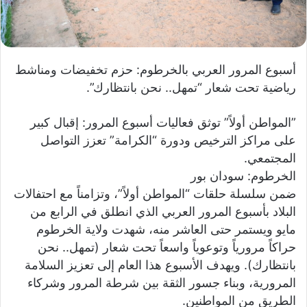
و
ن
ي
ا
أسبوع المرور العربي بالخرطوم: حزم تخفيضات ومناشط
رياضية تحت شعار “تمهل.. نحن بانتظارك”.
​”المواطن أولاً” توثق فعاليات أسبوع المرور: إقبال كبير
على مراكز الترخيص ودورة “الكرامة” تعزز التواصل
المجتمعي.
​الخرطوم: سودان بور
ضمن سلسلة حلقات “المواطن أولاً”، وتزامناً مع احتفالات
البلاد بأسبوع المرور العربي الذي انطلق في الرابع من
مايو ويستمر حتى العاشر منه، شهدت ولاية الخرطوم
حراكاً مرورياً وتوعوياً واسعاً تحت شعار (تمهل.. نحن
بانتظارك). ويهدف الأسبوع هذا العام إلى تعزيز السلامة
المرورية، وبناء جسور الثقة بين شرطة المرور وشركاء
الطريق من المواطنين.