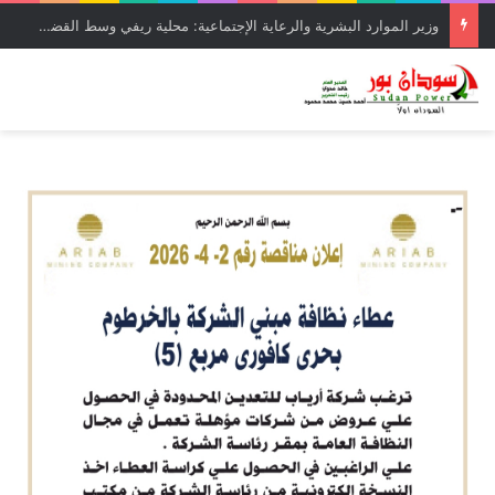
وزير الموارد البشرية والرعاية الإجتماعية: محلية ريفي وسط القضارف تستحق أكبر المشروعات لدورها في جباية الزكاة