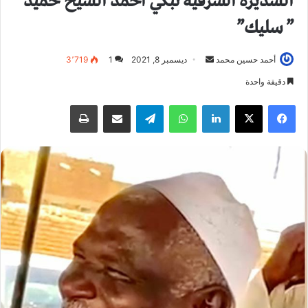
السديرة الشرقية تبكي أحمد الشيخ حميد
” سليك”
أحمد حسين محمد
أ
ديسمبر 8, 2021
1
3٬719
ر
دقيقة واحدة
س
فيسبوك
X
لينكدإن
واتساب
تيلقرام
مشاركة عبر البريد
طباعة
ل
ب
ر
ي
د
ا
إ
ل
ك
ت
ر
و
ن