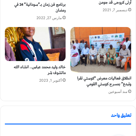
أرتى كروجى قد جومن
برنامج فن زمان بـ”سودانية” 24 في
رمضان
ديسمبر 7, 2021
مارس 27, 2022
خالد وليد محمد عباس.. انشاء الله
ماتشوف شر
انطلاق فعاليات معرض “كوستي تقرا
أكتوبر 1, 2023
وتبدع” بمسرح كوستي القومي
منذ أسبوعين
تعليق واحد