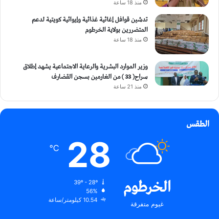
منذ 18 ساعة
تدشين قوافل إغاثية غذائية وإيوائية كويتية لدعم
المتضررين بولاية الخرطوم
منذ 18 ساعة
وزير الموارد البشرية والرعاية الاجتماعية يشهد إطلاق
سراح( 33 ) من الغارمين بسجن القضارف
منذ 21 ساعة
الطقس
28
℃
الخرطوم
39º - 28º
56%
10.54 كيلومتر/ساعة
غيوم متفرقة