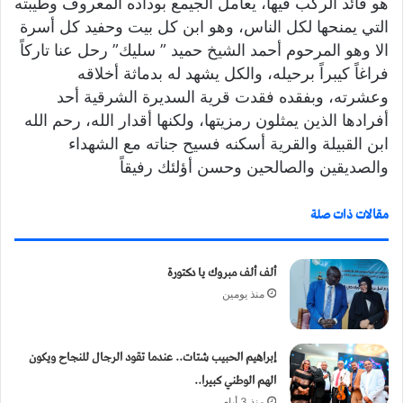
هو قائد الركب فيها، يعامل الجيمع بوداده المعروف وطيبته
التي يمنحها لكل الناس، وهو ابن كل بيت وحفيد كل أسرة
الا وهو المرحوم أحمد الشيخ حميد ” سليك” رحل عنا تاركاً
فراغاً كيبراً برحيله، والكل يشهد له بدماثة أخلاقه
وعشرته، وبفقده فقدت قرية السديرة الشرقية أحد
أفرادها الذين يمثلون رمزيتها، ولكنها أقدار الله، رحم الله
ابن القبيلة والقرية أسكنه فسيح جناته مع الشهداء
والصديقين والصالحين وحسن أؤلئك رفيقاً
مقالات ذات صلة
ألف ألف مبروك يا دكتورة
منذ يومين
إبراهيم الحبيب شتات.. عندما تقود الرجال للنجاح ويكون
الهم الوطني كبيرا..
منذ 3 أيام