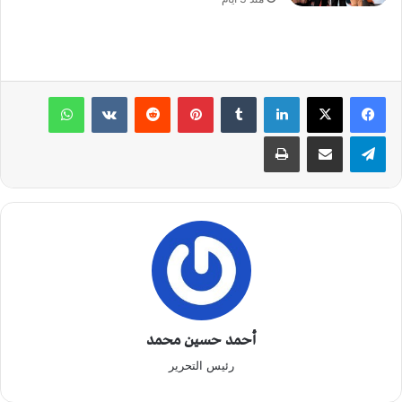
لينكدإن
‏Tumblr
بينتيريست
‏Reddit
‏VKontakte
واتساب
تيلقرام
مشاركة عبر البريد
طباعة
أحمد حسين محمد
رئيس التحرير