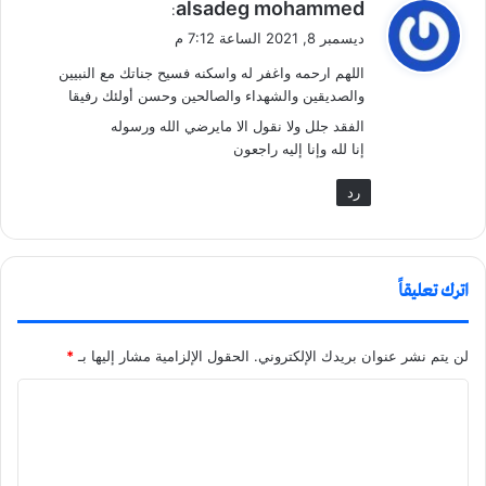
ي
alsadeg mohammed
:
ق
ديسمبر 8, 2021 الساعة 7:12 م
و
اللهم ارحمه واغفر له واسكنه فسيح جناتك مع النبيين
ل
والصديقين والشهداء والصالحين وحسن أولئك رفيقا
الفقد جلل ولا نقول الا مايرضي الله ورسوله
إنا لله وإنا إليه راجعون
رد
اترك تعليقاً
لن يتم نشر عنوان بريدك الإلكتروني.
الحقول الإلزامية مشار إليها بـ
*
ا
ل
ت