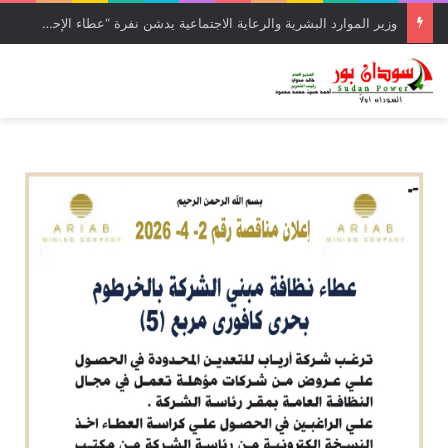
تأجيل الالم…… الحكومة التي يستحقونها د. كرار التهامي يكتب 1/2