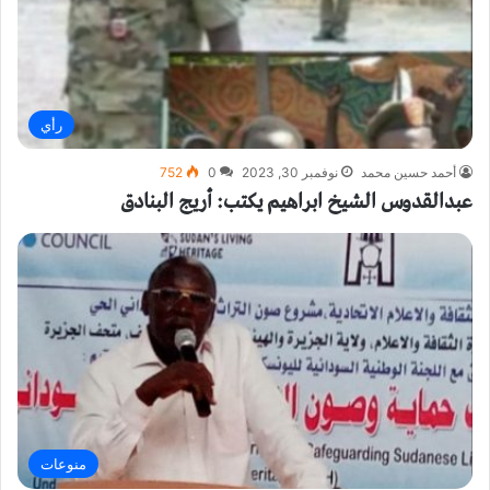
رأي
أحمد حسين محمد
نوفمبر 30, 2023
0
752
عبدالقدوس الشيخ ابراهيم يكتب: أريج البنادق
منوعات