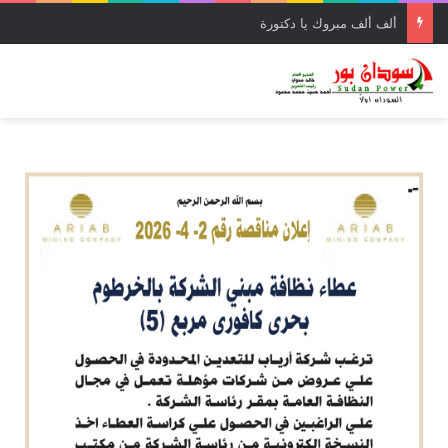
ألف ألف مبروك يا دكتورة