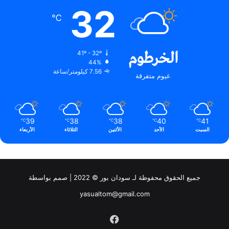
32
℃
الخرطوم
41º - 32º
44%
7.56 كيلومتر/ساعة
غيوم متفرقة
39
38
38
40
41
℃
℃
℃
℃
℃
السبت
الأحد
الأثنين
الثلاثاء
الأربعاء
جميع الحقوق محفوظة لـ سودان بور © 2022 | صمم بواسطة
yasualtom@gmail.com
فيسبوك