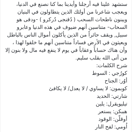
ستشهد علينا فيه أرجلنا وأيدينا بما كنا نصنع في الدنيا،
ويعجب شاعرنا من أولئك الذين يتطاولون في البنيان
ويبنون ناطحات السحب ( دُقنجى دُركرو ) -ودقى هو
السحاب- متناسين أنهم ضيوف في هذه الدنيا وعابرو
سبيل, ويقف حائراً من الذين يأكلون أموال الناس بالباطل
ويعيثون في الأرض فساداً متناسين أنهم ما خلقوا لهذا ،
وأن هناك حساباً وعقاباً في يوم لا ينفع فيه مال ولا بنون إلا
من أتى الله بقلب سليم.
شرح الكلمات:
كورُجي : السوط
أوُر: الجناح
كوبمون: لا يساوي / لا يعدل/ لا يكافئ
شارتي: الحديد
تيليويقرل: يلين
هببكن: يستعر
أوقلّن: الوقود
اُومي: لفح النار