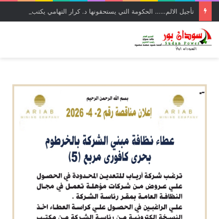
تأجيل الالم…… الحكومة التي يستحقونها د. كرار التهامي يكتب 1/2