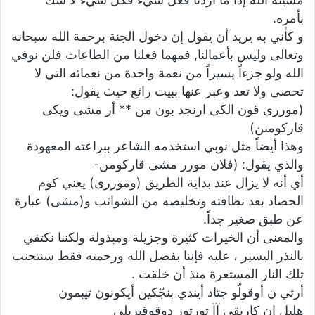
بأمره.
و كأني به يريد أن يقول إن دخول الجنة برحمة الله سبحانه
وتعالى وليس بأعمالنا, فمهما فعلنا من الطاعات فلن نوفي
الله ولو جزءاً يسيراً من نعمة واحدة من نعمائه التي لا
تحصى ولا تعد وعبر عنها ببيت رائع حيث يقول:
(موررى قون الكى ارنجد بون من ** أر مشى ويكى
قاركومنن)
وهذا أيضاً مثل نوبي استخدمه الشاعر ببراعته المعهودة
والذي يقول: (فلان مورر مشى قاركومن-
أي أنه لا يزال عند بداية الطريق (وموررى) يعني كوم
الحصاد بعد نظافته وتخليصه من الشوائب و(مشى) عبارة
عن طبق صغير جداً.
والمعنى أن الخيرات كثيرة وجزيلة ومبذولة ولكننا نكتفي
بالنذر اليسير ، عليه فإننا بفضل الله ورحمته فقط سنتجنب
تلك النار المستعرة منذ أن خلقت .
أرتي ن أوقولّو جتاد أيندي بنجّكين أيكونون تيبمون
هليل إن كاريقي آآ تورتور دوقوقيريلي