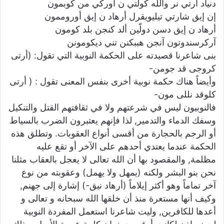
دنياد أرتي نر والله كولتي ن أوركي من كوبمون
إن إيق شارتي تيليويقرل أرهاد ن إيق أوروممون
أرهاد ن إيق دسن دولّين ألد كنجن بلد كومون
آركرسندوتون آنجن هببكنن تني ديكومونن
بنى شاعرنا قصيدته على الحكمة النوبية التي تقول: (أرتى
كروجى قد جومن-
وأيضاً هناك حكمة نوبية أخرى بنفس المعنى تقول : ( أرتى
كلوقد نللى مون-
فالنوبيون ليس في شرعتهم ولا في ثقافتهم القتل والتنكيل
وسفك الدماء والتدمير, لذا فإنهم يعتبرون الضرب بالسياط
أو الرجم بالحجارة من أقسى أنواع العقوبات. وتطلق هذه
الحكمة عندما يعتدي أحدهم على الآخر أو تقع عليه
مظلمة, والمقصود بها أن الله تعالى لا يعجل بالعقاب مثلنا
نحن بنو البشر ولكنه (يمهل ولا يهمل) وعقوبته من نوع
آخر تماماً وهو أكثر إيلاماً (أرهاد نيق-) إشارة إلى جهنم,
وكيف أنها مستعرة منذ أن خلقها الله سبحانه و تعالى و
أعدها للكافرين, وليت شاعرنا استعمل المفردة النوبية