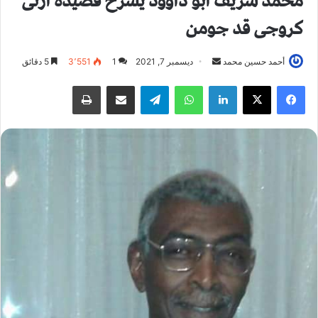
محمد شريف ابو داؤود يشرح قصيدة أرتى
كروجى قد جومن
أحمد حسين محمد
أ
ديسمبر 7, 2021
1
3٬551
5 دقائق
ر
فيسبوك
X
لينكدإن
واتساب
تيلقرام
مشاركة عبر البريد
طباعة
س
ل
ب
ر
ي
د
ا
إ
ل
ك
ت
ر
و
ن