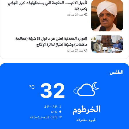
تأجيل الالم…… الحكومة التي يستحقونها د. كرار التهامي
يكتب 1/2
منذ 21 ساعة
الموارد المعدنية تعلن عن دخول 33 شركة (معالجة
مخلفات) وشركة إمتياز لدائرة الإنتاج
منذ 21 ساعة
الطقس
32
℃
الخرطوم
41º - 31º
41%
6.03 كيلومتر/ساعة
غيوم متفرقة