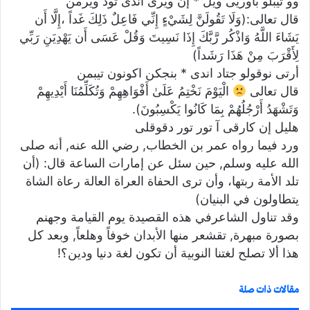
وو تيبلو باوريى ويل * إن ويرى أندى تود ويرمن
قال تعالى:(وَلَا تَقُولَنَّ لِشَيْءٍ إِنِّي فَاعِلٌ ذَلِكَ غَداً ،إِلَّا أَن
يَشَاءَ اللَّهُ وَاذْكُر رَّبَّكَ إِذَا نَسِيتَ وَقُلْ عَسَى أَن يَهْدِيَنِ رَبِّي
لِأَقْرَبَ مِنْ هَذَا رَشَداً)
أرتى نوقولو جتاد اندى * بنجكن اكونون تيبمن
قال تعالى
الْيَوْمَ نَخْتِمُ عَلَىٰ أَفْوَاهِهِمْ وَتُكَلِّمُنَا أَيْدِيهِمْ
وَتَشْهَدُ أَرْجُلُهُمْ بِمَا كَانُوا يَكْسِبُونَ).
هليل إن كارقى آ تور تور دقوقلى
ورد فيما رواه عمر بن الخطاب, رضي الله عنه, أنه صلى
الله عليه وسلم, حين سئل عن إمارات الساعة قال: (أن
تلد الأمة ربتها، وأن ترى الحفاة العراة العالة رعاة الشاة
يتطاولون في البنيان)
وقد تناول الشاعرفي هذه القصيدة يوم القيامة وجهنم
بصورة مبهرة, تقشعر منها الأبدان خوفاً وهلعاً, وبعد كل
هذا ألا تصلح لغتنا النوبية أن تكون لغة دنيا ودين؟!
مقالات ذات صلة