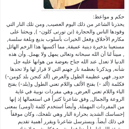
حكم و مواعظ:
يحذرنا الشاعر من ذلك اليوم العصيب, ومن تلك النار التي
وقودها الناس والحجارة (تن تورتى كلون- ), ويحثنا على
مكارم الأخلاق وفعل الخيرات بأسلوب بديع وبلغة سلسة,
مستعينا بذخيرة دينية عميقة, مما أكسبها هذا الزخم الهائل
, مبيناً لنا أن الله سبحانه وتعالى يمهل ولا يهمل. وأن هذه
الدنيا لا تعدل عند الله جناح بعوضة من هوانها عليه جل
شأنه, ويذكرنا بعظمة نار جهنم التي لا قرار لها ولا تحدها
حدود, فهي عظيمة الطول والعرض (ألد كنجن بلد كومن-)
فكلمة (ألد -) بفتح الألف واللام تعني الطول و(بلد-) بفتح
الباء واللام تعني العرض, وهي مفردات نوبية في غاية
الروعة والجمال, وفق شاعرنا كثيراً في استعمالها إذ إنها
من المفردات المهملة, وأيضاً استخدم كلمة (أومى) بمعنى
إحساسك الشديد بحرارة النار وهي تلفحك، وكان موفقاً
في ذلك أيضاً. ويسترسل شاعرنا ويقرر أهمية تقديم
مشيئة الله إذا ما أردنا فعل شيء فكل شيء لا شك