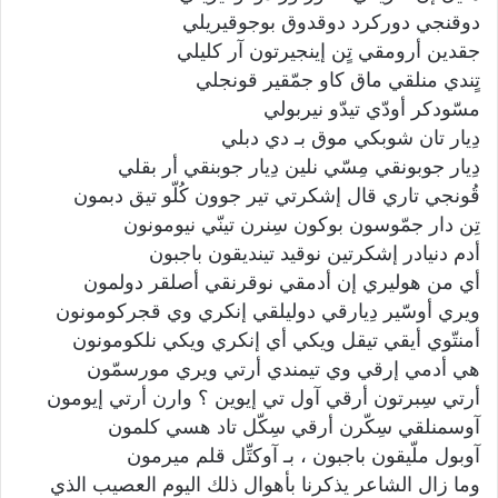
دوقنجي دوركرد دوقدوق بوجوقيريلي
جقدين أرومقي تٍن إينجيرتون آر كليلي
تٍندي منلقي ماق كاو جمّقير قونجلي
مسّودكر أودّي تيدّو نيربولي
دِيار تان شوبكي موق بـ دي دبلي
دِيار جوبونقي مِسّي نلين دِيار جوبنقي أر بقلي
قُونجي تاري قال إشكرتي تير جوون كُلّو تيق دبمون
تِن دار جمّوسون بوكون سِنرن تينّي نيومونون
أدم دنيادر إشكرتين نوقيد تينديقون باجبون
أي من هوليري إن أدمقي نوقرنقي أصلقر دولمون
ويري أوسّير دِيارقي دوليلقي إنكري وي قجركومونون
أمنتّوي أيقي تيقل ويكي أي إنكري ويكي نلكومونون
هي أدمي إرقي وي تيمندي أرتي ويري مورسمّون
أرتي سِبرتون أرقي آول تي إيوين ؟ وارن أرتي إيومون
آوسمنلقي سِكّرن أرقي سِكّل تاد هسي كلمون
آوبول ملّيقون باجبون ، بـ آوكتِّل قلم ميرمون
وما زال الشاعر يذكرنا بأهوال ذلك اليوم العصيب الذي