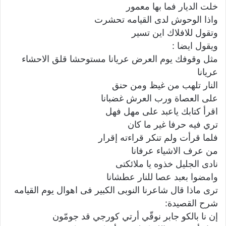
خلت الديار فما بها معمور
واذا الوحوش لدى القيامه تحشرت
وتقول للافلاك اين تسير
ويقول ايضا :
مثل وقوفك يوم العرض عريانا مستوحشا قلق الاحشاء
عريانا
النار تلهب من غيظ ومن حنق
على العصاة ورب العرش غضبانا
اقرأ كتابك ياعبد على مهل فهل
تري فيه حرفا غير ما كان
فلما قرأت ولم تنكر قراءته إقرار
من عرف الاشياء عرفانا
نادى الجليل خذوه يا ملائكتى
وامضوا بعبد عصا للنار عطشانا
ترى ماذا قال شاعرنا النوبى الكبير فى اهوال يوم القيامه
شرح القصيدة:
إن نا بالكو جابر نوقّي أرتي كورجي قد جومّون