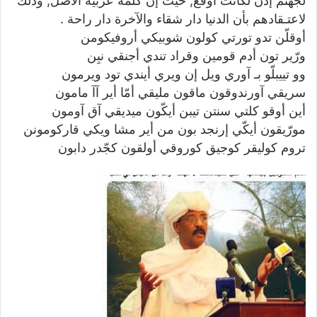
لجهنم إذن لكانت أوقع, حيث إن كلمة عربية الأصل, وذلك
لاعتـقادهم بأن الدنيا دار شقاء والآخرة دار راحة .
أوقلّن تدو تورتي كولون شوبيكي أروفيكومن
ورّير تون أدم قومين وقراد تندي أجنقي نبِن
وو تييبلّو بـ آوري ويل إن ويري أيندي تود ويرمون
سريقي آورندوقون ماقون مليقي أمّا أير آآ مامون
أين أوقو كلتي سنتن تيبن أيكّون ميديقي آق آومون
مورّيقون أيكّي إرنجد بون من أير مشا ويكي قاركومونن
تروم كوليقر كوجيق كوروقي أولقون كجّدر دابون