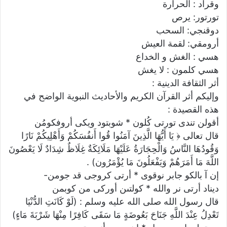
وقراد : الحرارة
تورتور: يرص
دوقنجي: السحب
أرومقي: لقمة العيش
هسي : الغش و الخداع
هسي كلمون : لا يغش
أثر الثقافة الدينية :
وإليكم أثر القرآن الكريم والأحاديث النبوية الواضح في
هذه القصيدة :
أقولن تندى تورتى كُلون * شوبتود ويكى أروفكومُن
قال تعالى ﴿ يَا أَيُّهَا الَّذِينَ آمَنُوا قُوا أَنفُسَكُمْ وَأَهْلِيكُمْ نَارًا
وَقُودُهَا النَّاسُ وَالْحِجَارَةُ عَلَيْهَا مَلَائِكَةٌ غِلَاظٌ شِدَادٌ لَا يَعْصُونَ
اللَّهَ مَا أَمَرَهُمْ وَيَفْعَلُونَ مَا يُؤْمَرُون) .
إن آ بالكو جابر نوقوى * أرتى كروجى قد جومن-
ديناد أرتى نر والله * كولتىن أوركى من كوبمن
قال رسول الله صلى الله عليه وسلم : (لَوْ كَانَتِ الدُّنْيَا
تَعْدِلُ عِنْدَ اللَّهِ جَنَاحَ بَعُوضَةٍ مَا سَقَى كَافِرًا مِنْهَا شَرْبَةَ مَاءٍ)