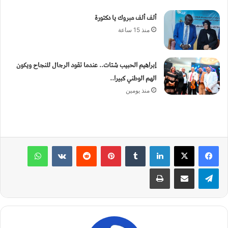
ألف ألف مبروك يا دكتورة
منذ 15 ساعة
إبراهيم الحبيب شتات.. عندما تقود الرجال للنجاح ويكون
الهم الوطني كبيرا..
منذ يومين
لينكدإن
‏Tumblr
بينتيريست
‏Reddit
‏VKontakte
واتساب
تيلقرام
مشاركة عبر البريد
طباعة