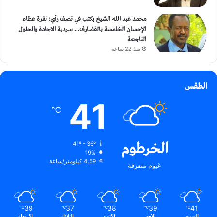
محمد عبد الله الشيخ يكتب في نصف رأي: نفرة عطاء
الإحسان الخامسة بالقضارف… سردية الاجادة والحلول
الناجعة
منذ 22 ساعة
الطقس
41
℃
الخرطوم
41º - 36º
19%
4.59 كيلومتر/ساعة
غيوم متفرقة
39
37
38
39
41
℃
℃
℃
℃
℃
السبت
الأحد
الأثنين
الثلاثاء
الأربعاء