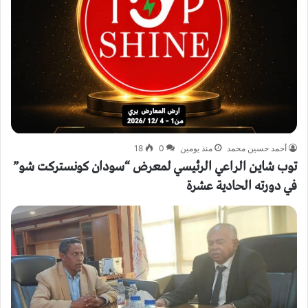
أحمد حسين محمد
منذ يومين
0
18
توب شاين الراعي الرئيسي لمعرض “سودان كونستركت شو”
في دورته الحادية عشرة