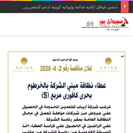
تدشين قوافل إغاثية غذائية وإيوائية كويتية لدعم المتضررين بولاية الخرطوم