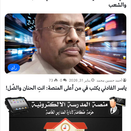
والشعب
رأي
أحمد حسين محمد
يناير 31, 2026
0
73
ياسر الفادني يكتب في من أعلى المنصة: انتِ الحنان والضُل!