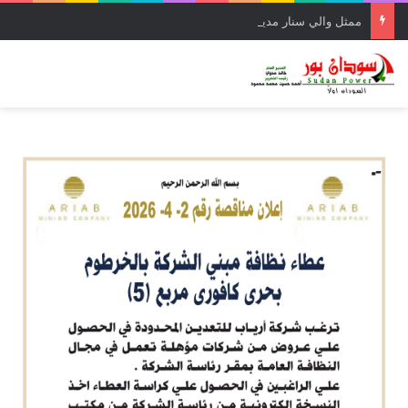
ممثل والي سنار مدير عام مالية سنار يرأس إجتماع تأهيل الري المدني بمشروع كساب الزراعي