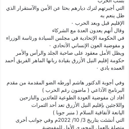
بسب الحرب
التي أجبرتهم لترك ديارهم بحثا عن الأمن والآستقرار الذي
ظل ينعم به
الإقليم قبل وبعد الحرب ٠
وقال أنهم يعدون العدة مع الشركاء
في الحكومة الإتحادية في مجلس السيادة ورئاسة الوزراء
و مفوضية العون الإنساني الآتحادي ٠
ويظل الأمل معقود على صاحبة الجلد والرأس والأمر
حكومة إقليم النيل الأزرق بقيادة ربانها الماهر الفريق أحمد
العمده بادي ٠
وفي أجوبة الدكتور هاشم أورطه الضو المقدمة من مقدم
البرنامج الآذاعي ( ماضون رغم الحرب )
أفاد ان مفوضية العودة الطوعية للعائدين والنازحين
واللاجئين بإقليم النيل الأزرق تعد أحد الثمرات
اليانعة لآتفاقية السلام ( منبر جوبا )
التي أنشئت بتاريخ 3/ 10/ 2022م وفي جوانب أخرى
متصلة بالعمل المحوري الأول للمفوضية