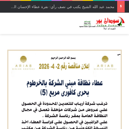
محمد عبد الله الشيخ يكتب في نصف رأي: نفرة عطاء الإحسان الخامسة بالقضارف… سردية الاجادة والحلول الناجعة