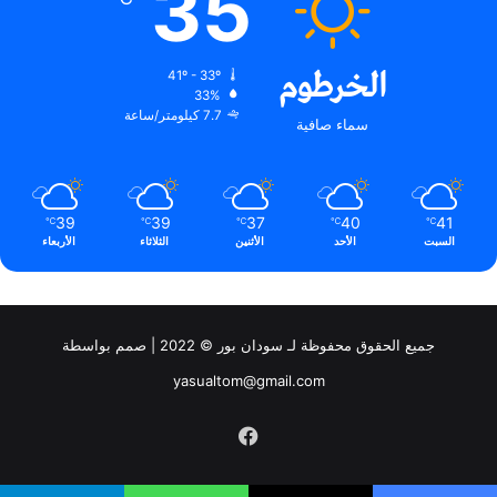
35
الخرطوم
41º - 33º
33%
7.7 كيلومتر/ساعة
سماء صافية
39
39
37
40
41
℃
℃
℃
℃
℃
السبت
الأحد
الأثنين
الثلاثاء
الأربعاء
جميع الحقوق محفوظة لـ سودان بور © 2022 | صمم بواسطة
yasualtom@gmail.com
فيسبوك