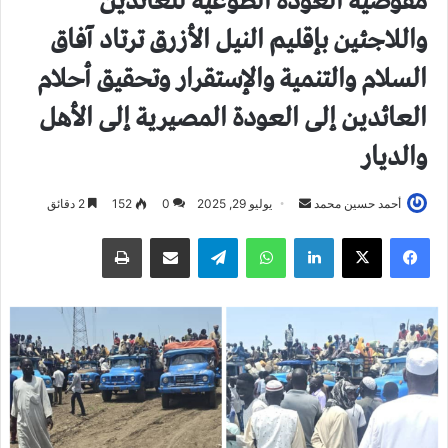
مفوضية العودة الطوعية للعائدين
واللاجئين بإقليم النيل الأزرق ترتاد آفاق
السلام والتنمية والإستقرار وتحقيق أحلام
العائدين إلى العودة المصيرية إلى الأهل
والديار
أحمد حسين محمد
أ
يوليو 29, 2025
0
152
2 دقائق
ر
فيسبوك
X
لينكدإن
واتساب
تيلقرام
مشاركة عبر البريد
طباعة
س
ل
ب
ر
ي
د
ا
إ
ل