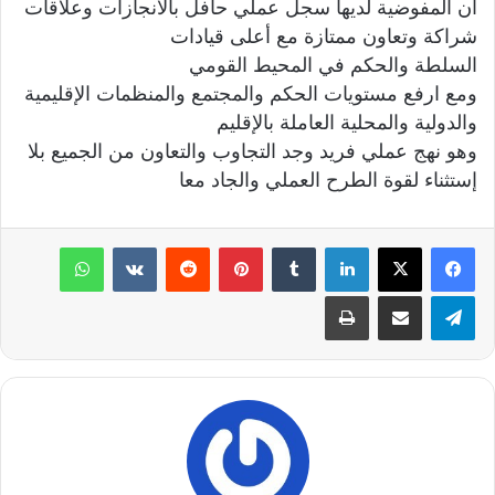
ان المفوضية لديها سجل عملي حافل بالآنجازات وعلاقات
شراكة وتعاون ممتازة مع أعلى قيادات
السلطة والحكم في المحيط القومي
ومع ارفع مستويات الحكم والمجتمع والمنظمات الإقليمية
والدولية والمحلية العاملة بالإقليم
وهو نهج عملي فريد وجد التجاوب والتعاون من الجميع بلا
إستثناء لقوة الطرح العملي والجاد معا
لينكدإن
‏Tumblr
بينتيريست
‏Reddit
‏VKontakte
واتساب
تيلقرام
مشاركة عبر البريد
طباعة