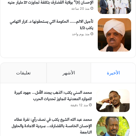
الإحسان (5)” بولاية القضارف بتكلفة تجاوزت 27 مليار جنيه
منذ 20 ساعة
تأجيل الالم…… الحكومة التي يستحقونها د. كرار التهامي
يكتب 1/2
منذ يوم واحد
الأخيرة
الأشهر
تعليقات
محمد السني يكتب: الذهب يجدد الأمل… جهود كبيرة
للموارد المعدنية لتجاوز تحديات الحرب
منذ 12 دقيقة
محمد عبد الله الشيخ يكتب في نصف رأي: نفرة عطاء
الإحسان الخامسة بالقضارف… سردية الاجادة والحلول
الناجعة