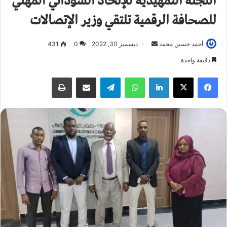
اللجنة التمهيدية للإتحاد السوداني المهني
للصحافة الرقمية تلتقي وزير الإتصالات
أحمد حسين محمد
أ
ديسمبر 30, 2022
0
431
ر
دقيقة واحدة
س
فيسبوك
X
لينكدإن
واتساب
تيلقرام
مشاركة عبر البريد
طباعة
ل
ب
ر
ي
د
ا
إ
ل
ك
ت
ر
و
ن