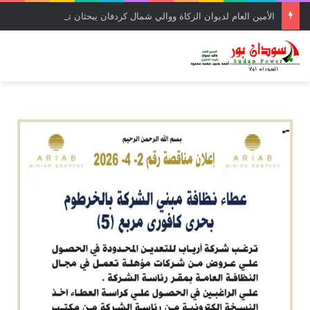
الأمين العام لديوان الزكاة ووالي شمال كردفان يبحثان ترتيبات العودة للديار وإعادة الإعمار