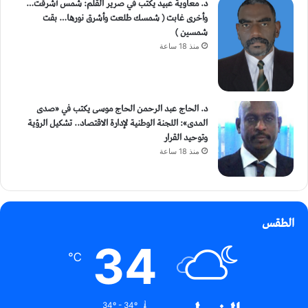
د. معاوية عبيد يكتب في صرير القلم: شمسٌ أشرقت…
وأخرى غابت ( شمسك طلعت وأشرق نورها… بقت
شمسين )
منذ 18 ساعة
د. الحاج عبد الرحمن الحاج موسى يكتب في «صدى
المدى»: اللجنة الوطنية لإدارة الاقتصاد.. تشكيل الرؤية
وتوحيد القرار
منذ 18 ساعة
الطقس
34
℃
34º - 34º