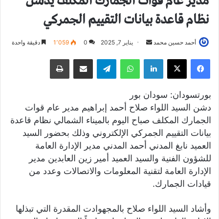
مدير عام قوات الجمارك المكلف يدشن
نظام قاعدة بيانات التقييم الجمركي
أحمد حسين محمد
أ
يناير 7, 2025
0
1٬059
دقيقة واحدة
ر
فيسبوك
X
لينكدإن
واتساب
تيلقرام
مشاركة عبر البريد
طباعة
س
ل
ب
بورتسودان: سودان بور
ر
دشن السيد اللواء صلاح أحمد إبراهيم مدير عام قوات
ي
الجمارك المكلف صباح اليوم بالميناء الشمالي نظام قاعدة
د
بيانات التقييم الجمركي الإلكتروني وذلك بحضور السيد
ا
العميد نابغ المدني أحمد المدني مدير الإدارة العامة
إ
للشؤون الفنية والسيد العميد أمير زين العابدين مدير
ل
الإدارة العامة لتقنية المعلومات والاتصالات وعدد من
ك
قيادات الجمارك.
ت
ر
و
وأشاد السيد اللواء صلاح بالمجهوادت المقدرة التي تبذلها
ن