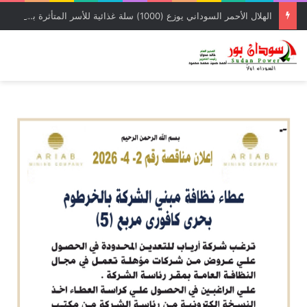
الهلال الأحمر السوداني يوزع (1000) سلة غذائية للأسر المتأثرة بالحرب بمحلية شرق النيل