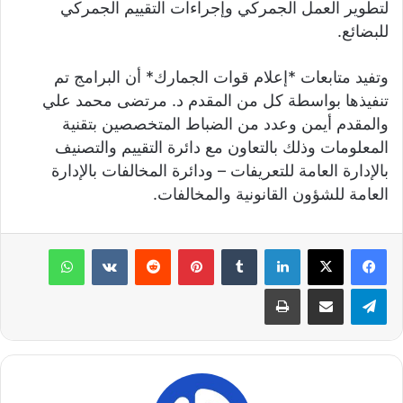
لتطوير العمل الجمركي وإجراءات التقييم الجمركي
للبضائع.
وتفيد متابعات *إعلام قوات الجمارك* أن البرامج تم
تنفيذها بواسطة كل من المقدم د. مرتضى محمد علي
والمقدم أيمن وعدد من الضباط المتخصصين بتقنية
المعلومات وذلك بالتعاون مع دائرة التقييم والتصنيف
بالإدارة العامة للتعريفات – ودائرة المخالفات بالإدارة
العامة للشؤون القانونية والمخالفات.
لينكدإن
‏Tumblr
بينتيريست
‏Reddit
‏VKontakte
واتساب
تيلقرام
مشاركة عبر البريد
طباعة