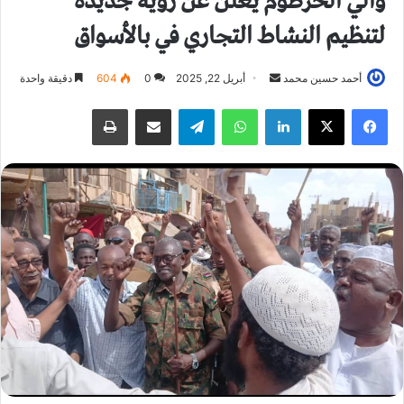
والي الخرطوم يعلن عن رؤية جديدة
لتنظيم النشاط التجاري في بالأسواق
أحمد حسين محمد
أ
أبريل 22, 2025
0
604
دقيقة واحدة
ر
فيسبوك
X
لينكدإن
واتساب
تيلقرام
مشاركة عبر البريد
طباعة
س
ل
ب
ر
ي
د
ا
إ
ل
ك
ت
ر
و
ن