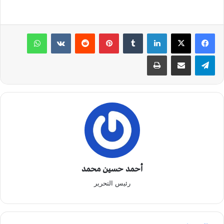
لينكدإن
‏Tumblr
بينتيريست
‏Reddit
‏VKontakte
واتساب
تيلقرام
مشاركة عبر البريد
طباعة
أحمد حسين محمد
رئيس التحرير