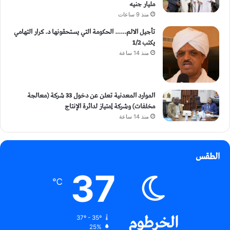
مليار جنيه
منذ 9 ساعات
تأجيل الالم…… الحكومة التي يستحقونها د. كرار التهامي
يكتب 1/2
منذ 14 ساعة
الموارد المعدنية تعلن عن دخول 33 شركة (معالجة
مخلفات) وشركة إمتياز لدائرة الإنتاج
منذ 14 ساعة
الطقس
37
℃
الخرطوم
37º - 35º
25%