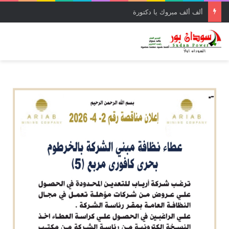
ألف ألف مبروك يا دكتورة