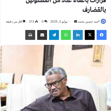
قرارات باعفاء عدد من المسئولين
بالقضارف
أحمد حسين محمد
أ
يوليو 3, 2025
0
213
أقل من دقيقة
ر
فيسبوك
X
لينكدإن
واتساب
تيلقرام
مشاركة عبر البريد
طباعة
س
ل
ب
ر
ي
د
ا
إ
ل
ك
ت
ر
و
ن