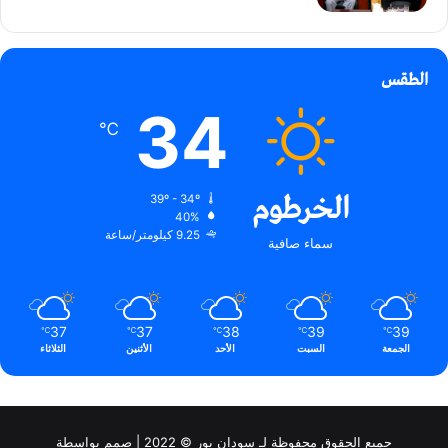
الطقس
34
℃
الخرطوم
39º - 34º
40%
9.25 كيلومتر/ساعة
سماء صافية
37
37
38
39
39
℃
℃
℃
℃
℃
الجمعة
السبت
الأحد
الأثنين
الثلاثاء
جميع الحقوق محفوظة لـ سودان بور © 2022 | صمم بواسطة