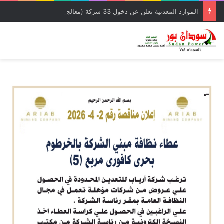
الموارد المعدنية تعلن عن دخول 33 شركة (معالجة مخلفات) وشركة إمتياز لدائرة الإنتاج