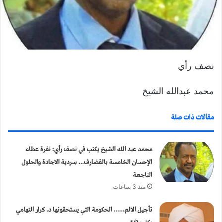
و
ن
ي
ا
نصف رأي
محمد عبدالله الشيخ
مقالات ذات صلة
محمد عبد الله الشيخ يكتب في نصف رأي: نفرة عطاء
الإحسان الخامسة بالقضارف… سردية الاجادة والحلول
الناجعة
منذ 3 ساعات
تأجيل الالم…… الحكومة التي يستحقونها د. كرار التهامي