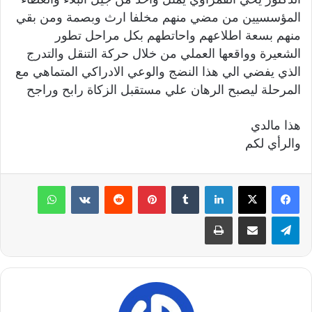
المؤسسيين من مضي منهم مخلفا ارث وبصمة ومن بقي
منهم بسعة اطلاعهم واحاتطهم بكل مراحل تطور
الشعيرة وواقعها العملي من خلال حركة التنقل والتدرج
الذي يفضي الي هذا النضج والوعي الادراكي المتماهي مع
المرحلة ليصبح الرهان علي مستقبل الزكاة رابح وراجح
هذا مالدي
والرأي لكم
لينكدإن
‏Tumblr
بينتيريست
‏Reddit
‏VKontakte
واتساب
تيلقرام
مشاركة عبر البريد
طباعة