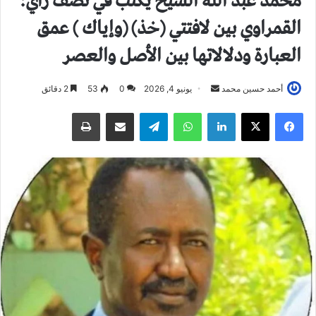
محمد عبد الله الشيخ يكتب في نصف رأي:
القمراوي بين لافتتي (خذ) (وإياك ) عمق
العبارة ودلالاتها بين الأصل والعصر
أحمد حسين محمد
أ
يونيو 4, 2026
0
53
2 دقائق
ر
فيسبوك
X
لينكدإن
واتساب
تيلقرام
مشاركة عبر البريد
طباعة
س
ل
ب
ر
ي
د
ا
إ
ل
ك
ت
ر