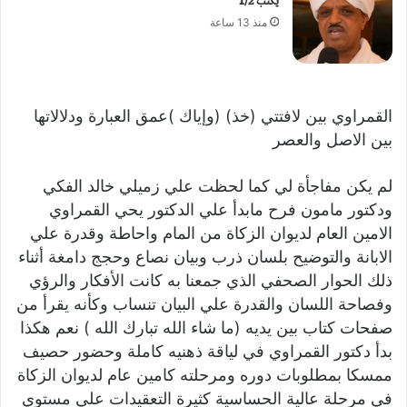
يكتب 1/2
منذ 13 ساعة
القمراوي بين لافتتي (خذ) (وإياك )عمق العبارة ودلالاتها
بين الاصل والعصر
لم يكن مفاجأة لي كما لحظت علي زميلي خالد الفكي
ودكتور مامون فرح مابدأ علي الدكتور يحي القمراوي
الامين العام لديوان الزكاة من المام واحاطة وقدرة علي
الابانة والتوضيح بلسان ذرب وبيان نصاع وحجج دامغة أثناء
ذلك الحوار الصحفي الذي جمعنا به كانت الأفكار والرؤي
وفصاحة اللسان والقدرة علي البيان تنساب وكأنه يقرأ من
صفحات كتاب بين يديه (ما شاء الله تبارك الله ) نعم هكذا
بدأ دكتور القمراوي في لياقة ذهنيه كاملة وحضور حصيف
ممسكا بمطلوبات دوره ومرحلته كامين عام لديوان الزكاة
في مرحلة عالية الحساسية كثيرة التعقيدات علي مستوي