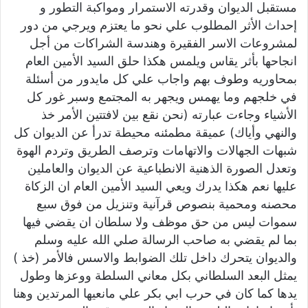
مستقبل الديوان وقدرته الاستمرار ومواكبة التطور و
إحداث الأثر المطلوب علي نحو ما يعتزم ويرجي من دور
لمشروعات الاسر الفقيرة وهندسة الشراكات من أجل
انجاحها بأثر يقاس ويلمس هكذا حلق السيد الأمين العام
بمحاوريه وطوف بهم واجاب علي كل مايدور من أسئلة
في خلجهم وما يهمس ويجهر به المجتمع وسبر غور كل
الأشياء وجاءت عبارته (نحن نقع بين لافتتين الأمر خذ
والنهي وأياك) عميقة مطمئنه محيطة تدرأ عن الديوان كل
شبهات الجهالات والاتهامات وترصف الطريق وتردم الهوة
وتعدل الصورة الذهنية الانطباعية عن الديوان والعاملين
عليها نعم هكذا يدرك ويعي السيد الأمين العام ان الزكاة
محصنه ومحمية بنصوص قرآنية وتنزيل من فوق سبع
سموات ليس من حق موظف ولا سلطان ان يقضي فيها
بما لم يقضي به صاحب الرسالة صلي الله عليه وسلم
والديوان يتحرك داخل تلك الضوابط والاسس فالأمر (خذ )
يمثل البعد السلطاني بكل معاني السلطة ووعزها وطول
يدها كما كان في حرب ابي بكر علي مانعيها المرتدين وهنا