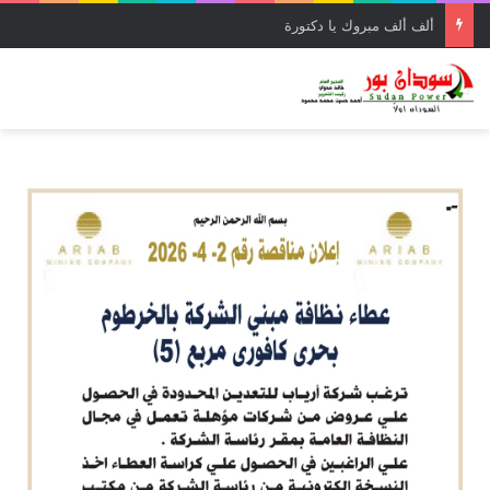
ألف ألف مبروك يا دكتورة