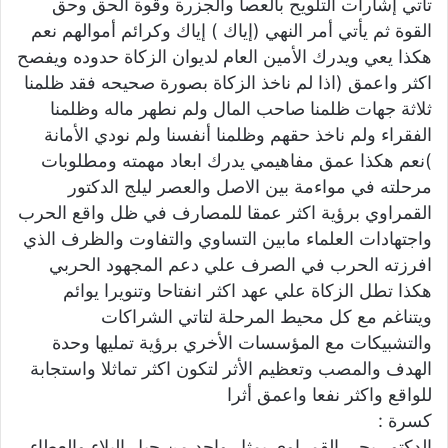
تأتي إشارات التلويح بالعصا والجزرة وقوة الحق وحق
القوة ثم يأتي أمر النهي (إياك ) إياك وكرائم أموالهم نعم
هكذا يعي ويدرك الأمين العام لديوان الزكاة حدوده ويفصح
اكثر واعمق (اذا لم ناخذ الزكاة بصورة صحيحه فقد ظلمنا
ثلاثة جهات ظلمنا صاحب المال ولم نطهر ماله وظلمنا
الفقراء ولم ناخذ حقهم وظلمنا أنفسنا ولم نودي الأمانة
)نعم هكذا عمق مفاهيمي يدرك ابعاد مهمته ومطلوبات
مرحلته في مواءمة بين الاصل والعصر ليلج الدكتور
القمراوي برؤية اكثر عمقا للمصارف في ظل واقع الحرب
واجتهادات العلماء مابين التساوي والتفاوت والظرف الذي
افرزته الحرب في الصرف علي دعم المجهود الحربي
هكذا تطل الزكاة علي عهد اكثر انفتاحا وتنويرا يوائم
ويتناغم مع كل محيط المرحلة لتاتي الشراكات
والتشبيكات مع المؤسسات الأخري برؤية تمليها وحدة
الهدف والمصب وتعظيم الأثر لتكون اكثر تماثلا واستجابة
للواقع واكثر نفعا واعمق أثرا
كسرة :
الدكتور يحي القمراوي يمثل واحد من جيل البلاء والعطاء