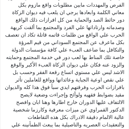
الفرص والمهددات مابين مطلوبات واقع مازوم بكل
معاني الكلمة وابعادها يرجي ان يلعب فيه ديوان الزكاة
دور حائط الصد والحماية من كل افرازات ذلك الواقع
وصدماته وارتاداتها علي الفرد والمجتمع بما ألقت كريهة
الحرب علي الواقع من ظلمات قاتمه قاتلة تكاد ان تعصف
بكل ماعرف عن المجتمع السوداني من قيم المرؤة
والتكافل بما ضاعف العبء علي كافة مؤسسات الدولة
خاصة تلك المناط بها لعب دور في خدمة المجتمع وحمايته
والزود عنه فكان علي ديوان الزكاة العبء الأكبر والوقع
الاشد ليس علي مستوي اتساع رقعة الفقر وحسب بل
علي نقص اوعية الجباية وعائداتها وواقع للعاملين تأثر
بافرازات الحرب وفرقتهم ايدي سبأ فوق هذا كله والديوان
مقيد بضوابط فقهيه ولوأئح وإجراءت وضعية لايصح
الالتفاف عليها الدوران خارج اطارها وهنا ابان وافصح
الدكتور القمراوي عن ميزات معرفية وكارزما شخصية
عالية الالمام دقيقة الادراك بكل هذه التقاطعات
والتعقيدات العصريه والتاصيلية بما يبعث الطمأنينه علي