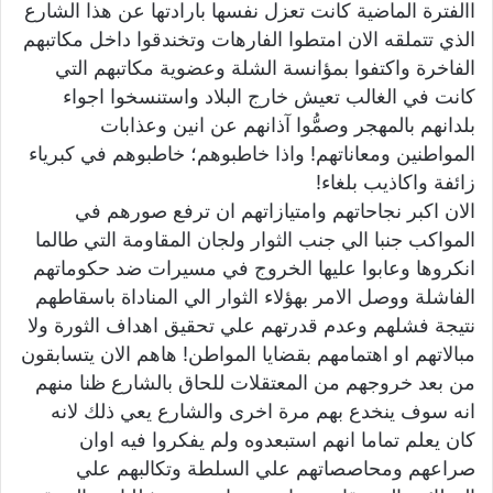
االفترة الماضية كانت تعزل نفسها بارادتها عن هذا الشارع
الذي تتملقه الان امتطوا الفارهات وتخندقوا داخل مكاتبهم
الفاخرة واكتفوا بمؤانسة الشلة وعضوية مكاتبهم التي
كانت في الغالب تعيش خارج البلاد واستنسخوا اجواء
بلدانهم بالمهجر وصمُّوا آذانهم عن انين وعذابات
المواطنين ومعاناتهم! واذا خاطبوهم؛ خاطبوهم في كبرياء
زائفة واكاذيب بلغاء!
الان اكبر نجاحاتهم وامتيازاتهم ان ترفع صورهم في
المواكب جنبا الي جنب الثوار ولجان المقاومة التي طالما
انكروها وعابوا عليها الخروج في مسيرات ضد حكوماتهم
الفاشلة ووصل الامر بهؤلاء الثوار الي المناداة باسقاطهم
نتيجة فشلهم وعدم قدرتهم علي تحقيق اهداف الثورة ولا
مبالاتهم او اهتمامهم بقضايا المواطن! هاهم الان يتسابقون
من بعد خروجهم من المعتقلات للحاق بالشارع ظنا منهم
انه سوف ينخدع بهم مرة اخرى والشارع يعي ذلك لانه
كان يعلم تماما انهم استبعدوه ولم يفكروا فيه اوان
صراعهم ومحاصصاتهم علي السلطة وتكالبهم علي