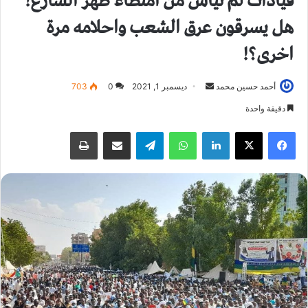
قيادات لم تيأس من امتطاء ظهر الشارع!
هل يسرقون عرق الشعب واحلامه مرة
اخرى؟!
أحمد حسين محمد
أ
ديسمبر 1, 2021
0
703
ر
دقيقة واحدة
س
فيسبوك
X
لينكدإن
واتساب
تيلقرام
مشاركة عبر البريد
طباعة
ل
ب
ر
ي
د
ا
إ
ل
ك
ت
ر