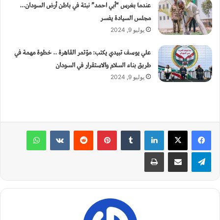
عندما بغرس “أبي احمد” نبتة في باطن أرض السودان…
مجلس السيادة يفسر
يوليو 9, 2024
علي يوسف تبيدي يكتب: مؤتمر القاهرة .. خطوة مهمة في
طربق بناء السلام والاستقرار في السودان
يوليو 9, 2024
لينكدإن
‏Tumblr
بينتيريست
‏Reddit
‏VKontakte
واتساب
تيلقرام
مشاركة عبر البريد
طباعة