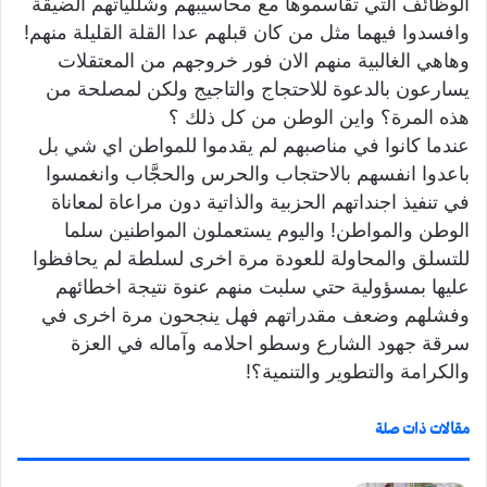
الوظائف التي تقاسموها مع محاسيبهم وشللياتهم الضيقة
وافسدوا فيهما مثل من كان قبلهم عدا القلة القليلة منهم!
وهاهي الغالبية منهم الان فور خروجهم من المعتقلات
يسارعون بالدعوة للاحتجاج والتاجيج ولكن لمصلحة من
هذه المرة؟ واين الوطن من كل ذلك ؟
عندما كانوا في مناصبهم لم يقدموا للمواطن اي شي بل
باعدوا انفسهم بالاحتجاب والحرس والحجَّاب وانغمسوا
في تنفيذ اجنداتهم الحزبية والذاتية دون مراعاة لمعاناة
الوطن والمواطن! واليوم يستعملون المواطنين سلما
للتسلق والمحاولة للعودة مرة اخرى لسلطة لم يحافظوا
عليها بمسؤولية حتي سلبت منهم عنوة نتيجة اخطائهم
وفشلهم وضعف مقدراتهم فهل ينجحون مرة اخرى في
سرقة جهود الشارع وسطو احلامه وآماله في العزة
والكرامة والتطوير والتنمية؟!
مقالات ذات صلة