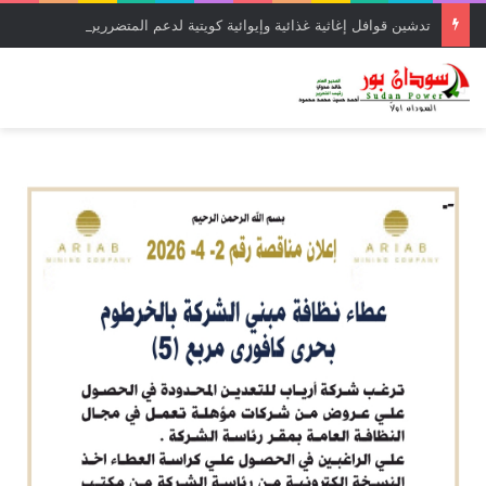
تدشين قوافل إغاثية غذائية وإيوائية كويتية لدعم المتضررين بولاية الخرطوم