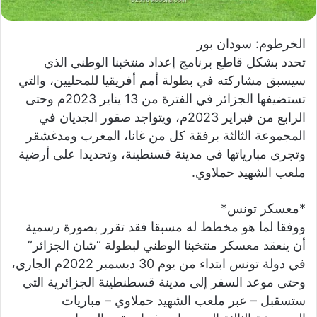
ي
ا
الخرطوم: سودان بور
تحدد بشكل قاطع برنامج إعداد منتخبنا الوطني الذي
سيسبق مشاركته في بطولة أمم أفريقيا للمحليين، والتي
تستضيفها الجزائر في الفترة من 13 يناير 2023م وحتى
الرابع من فبراير 2023م، ويتواجد صقور الجديان في
المجموعة الثالثة برفقة كل من غانا، المغرب ومدغشقر
وتجرى مبارياتها في مدينة قسنطينة، وتحديدا على أرضية
ملعب الشهيد حملاوي.
*معسكر تونس*
ووفقا لما هو مخطط له مسبقا فقد تقرر بصورة رسمية
أن ينعقد معسكر منتخبنا الوطني لبطولة “شان الجزائر”
في دولة تونس ابتداء من يوم 30 ديسمبر 2022م الجاري،
وحتى موعد السفر إلى مدينة قسطنطينة الجزائرية التي
ستسقبل – عبر ملعب الشهيد حملاوي – مباريات