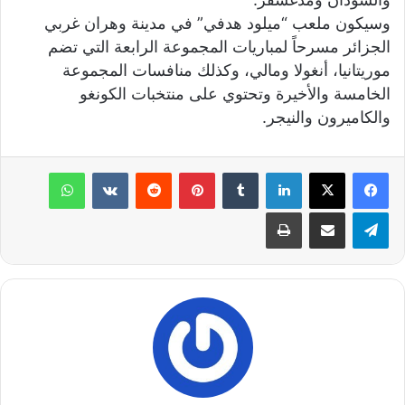
وسيكون ملعب “ميلود هدفي” في مدينة وهران غربي
الجزائر مسرحاً لمباريات المجموعة الرابعة التي تضم
موريتانيا، أنغولا ومالي، وكذلك منافسات المجموعة
الخامسة والأخيرة وتحتوي على منتخبات الكونغو
والكاميرون والنيجر.
لينكدإن
‏Tumblr
بينتيريست
‏Reddit
‏VKontakte
واتساب
تيلقرام
مشاركة عبر البريد
طباعة