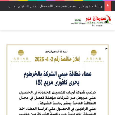
وسط حضور كبير.. محمد عمر سعد الله ممثل المدير التنفيذي لمحلية حلفا الجديدة دشن اليوم امتحانات رخصة مزاولة مهنة التدريس