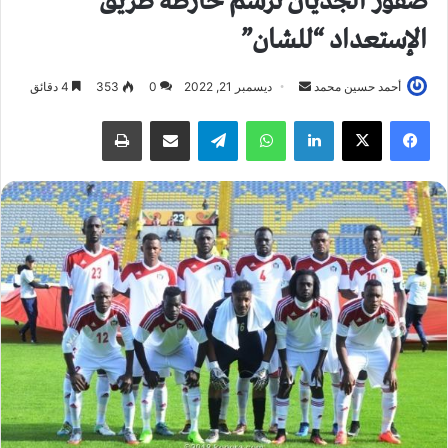
صقور الجديان ترسم خارطة طريق
الإستعداد “للشان”
أحمد حسين محمد
أ
ديسمبر 21, 2022
0
353
4 دقائق
ر
فيسبوك
X
لينكدإن
واتساب
تيلقرام
مشاركة عبر البريد
طباعة
س
ل
ب
ر
ي
د
ا
إ
ل
ك
ت
ر
و
ن