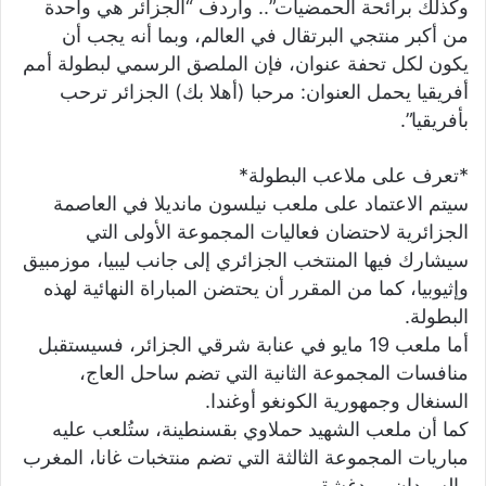
وكذلك برائحة الحمضيات”.. وأردف “الجزائر هي واحدة
من أكبر منتجي البرتقال في العالم، وبما أنه يجب أن
يكون لكل تحفة عنوان، فإن الملصق الرسمي لبطولة أمم
أفريقيا يحمل العنوان: مرحبا (أهلا بك) الجزائر ترحب
بأفريقيا”.
*تعرف على ملاعب البطولة*
سيتم الاعتماد على ملعب نيلسون مانديلا في العاصمة
الجزائرية لاحتضان فعاليات المجموعة الأولى التي
سيشارك فيها المنتخب الجزائري إلى جانب ليبيا، موزمبيق
وإثيوبيا، كما من المقرر أن يحتضن المباراة النهائية لهذه
البطولة.
أما ملعب 19 مايو في عنابة شرقي الجزائر، فسيستقبل
منافسات المجموعة الثانية التي تضم ساحل العاج،
السنغال وجمهورية الكونغو أوغندا.
كما أن ملعب الشهيد حملاوي بقسنطينة، ستُلعب عليه
مباريات المجموعة الثالثة التي تضم منتخبات غانا، المغرب
والسودان ومدغشقر.