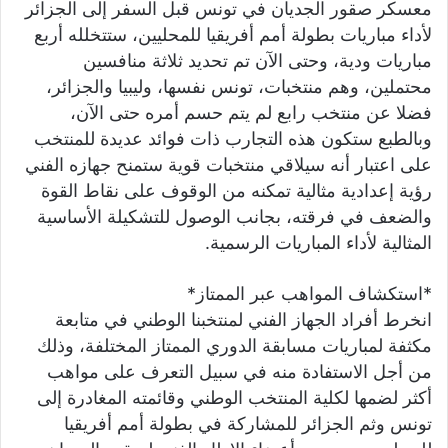
معسكر صقور الجديان في تونس قبل السفر إلى الجزائر
لأداء مباريات بطولة أمم أفريقيا للمحليين، ستتخلله أربع
مباريات ودية، وحتى الآن تم تحديد ثلاثة منافسين
محتملين، وهم منتخبات، تونس نفسها، وليبيا والجزائر،
فضلا عن منتخب رابع لم يتم حسم أمره حتى الآن،
وبالطبع ستكون هذه التجارب ذات فوائد عديدة للمنتخب
على اعتبار أنه سيلاقي منتخبات قوية ستمنح جهازه الفني
رؤية إعدادية مثالية تمكنه من الوقوف على نقاط القوة
والضعف في فرقته، بجانب الوصول للتشكيلة الأساسية
المثالية لأداء المباريات الرسمية.
*استكشاف المواهب عبر الممتاز*
انخرط أفراد الجهاز الفني لمنتخبنا الوطني في متابعة
مكثفة لمباريات مسابقة الدوري الممتاز المختلفة، وذلك
من أجل الاستفادة منه في سبيل التعرف على مواهب
أكثر لضمها لكلية المنتخب الوطني وقائمته المغادرة إلى
تونس وثم الجزائر للمشاركة في بطولة أمم أفريقيا