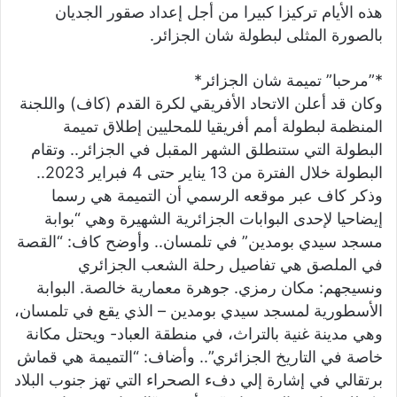
هذه الأيام تركيزا كبيرا من أجل إعداد صقور الجديان
بالصورة المثلى لبطولة شان الجزائر.
*”مرحبا” تميمة شان الجزائر*
وكان قد أعلن الاتحاد الأفريقي لكرة القدم (كاف) واللجنة
المنظمة لبطولة أمم أفريقيا للمحليين إطلاق تميمة
البطولة التي ستنطلق الشهر المقبل في الجزائر.. وتقام
البطولة خلال الفترة من 13 يناير حتى 4 فبراير 2023..
وذكر كاف عبر موقعه الرسمي أن التميمة هي رسما
إيضاحيا لإحدى البوابات الجزائرية الشهيرة وهي “بوابة
مسجد سيدي بومدين” في تلمسان.. وأوضح كاف: “القصة
في الملصق هي تفاصيل رحلة الشعب الجزائري
ونسيجهم: مكان رمزي. جوهرة معمارية خالصة. البوابة
الأسطورية لمسجد سيدي بومدين – الذي يقع في تلمسان،
وهي مدينة غنية بالتراث، في منطقة العباد- ويحتل مكانة
خاصة في التاريخ الجزائري”.. وأضاف: “التميمة هي قماش
برتقالي في إشارة إلي دفء الصحراء التي تهز جنوب البلاد