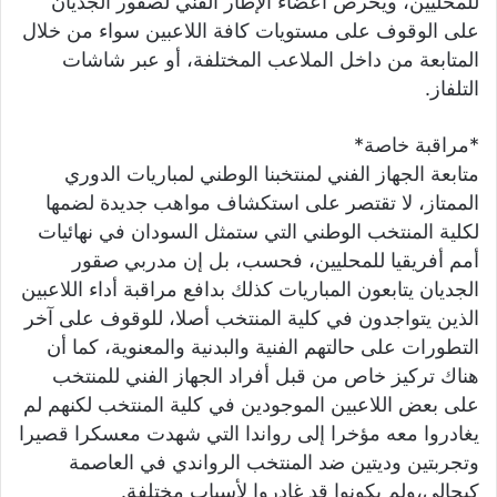
للمحليين، ويحرص أعضاء الإطار الفني لصقور الجديان
على الوقوف على مستويات كافة اللاعبين سواء من خلال
المتابعة من داخل الملاعب المختلفة، أو عبر شاشات
التلفاز.
*مراقبة خاصة*
متابعة الجهاز الفني لمنتخبنا الوطني لمباريات الدوري
الممتاز، لا تقتصر على استكشاف مواهب جديدة لضمها
لكلية المنتخب الوطني التي ستمثل السودان في نهائيات
أمم أفريقيا للمحليين، فحسب، بل إن مدربي صقور
الجديان يتابعون المباريات كذلك بدافع مراقبة أداء اللاعبين
الذين يتواجدون في كلية المنتخب أصلا، للوقوف على آخر
التطورات على حالتهم الفنية والبدنية والمعنوية، كما أن
هناك تركيز خاص من قبل أفراد الجهاز الفني للمنتخب
على بعض اللاعبين الموجودين في كلية المنتخب لكنهم لم
يغادروا معه مؤخرا إلى رواندا التي شهدت معسكرا قصيرا
وتجربتين وديتين ضد المنتخب الرواندي في العاصمة
كيجالي،ولم يكونوا قد غادروا لأسباب مختلفة.