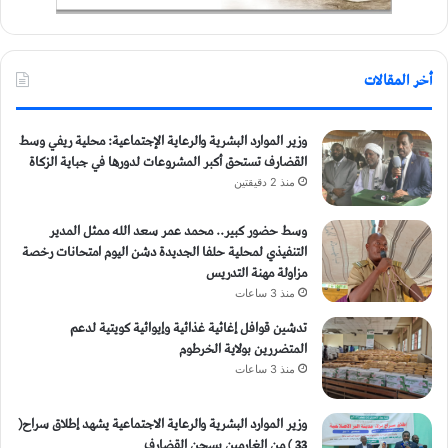
أخر المقالات
وزير الموارد البشرية والرعاية الإجتماعية: محلية ريفي وسط
القضارف تستحق أكبر المشروعات لدورها في جباية الزكاة
منذ 2 دقيقتين
وسط حضور كبير.. محمد عمر سعد الله ممثل المدير
التنفيذي لمحلية حلفا الجديدة دشن اليوم امتحانات رخصة
مزاولة مهنة التدريس
منذ 3 ساعات
تدشين قوافل إغاثية غذائية وإيوائية كويتية لدعم
المتضررين بولاية الخرطوم
منذ 3 ساعات
وزير الموارد البشرية والرعاية الاجتماعية يشهد إطلاق سراح(
33 ) من الغارمين بسجن القضارف