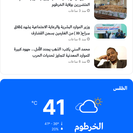
المتضررين بولاية الخرطوم
منذ 3 ساعات
وزير الموارد البشرية والرعاية الاجتماعية يشهد إطلاق
سراح( 33 ) من الغارمين بسجن القضارف
منذ 6 ساعات
محمد السني يكتب: الذهب يجدد الأمل… جهود كبيرة
للموارد المعدنية لتجاوز تحديات الحرب
منذ 8 ساعات
الطقس
41
℃
الخرطوم
41º - 36º
20%