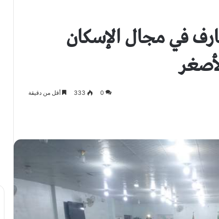
رف في مجال الإسكان
لأصغر
0
333
أقل من دقيقة