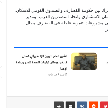
مشترك بين حكومة القضارف والصندوق القومي للاسكان،
مان الاستثماري واتحاد المصدرين العرب، ومدير
ط في مشروعات تنموية عاجلة في القضارف مجال
ر.
الأمين العام لديوان الزكاة ووالي شمال
ء
كردفان يبحثان ترتيبات العودة للديار وإعادة
الإعمار
منذ 7 ساعات
بينتيريست
‏Reddit
‏VKontakte
مشاركة عبر البريد
طباعة