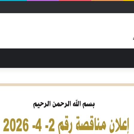
زكاة ووالي شمال كردفان يبحثان ترتيبات العودة للديار وإعادة الإعمار