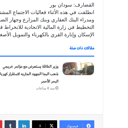
القضارف: سودان بور
انطلقت في هذه الأثناء فعاليات الاجتماع ال
ومدراء البنك العقاري وبنك المزارع وجهاز الض
التخطيط في زارة المالية الاتحادية للانخرا
الإسكان وإنارة القري بالكهرباء والتمويل الأصغ
مقالات ذات صلة
وزير الطاقة يستعرض مع مؤتمر خريجي
شعب البجا الجهود الجاريه لاستقرار كهربا
البحر الأحمر
منذ 6 ساعات
لينكدإن
‏Tumblr
فيسبوك
X