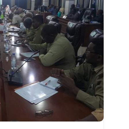
ك
ت
ر
و
ن
ي
ا