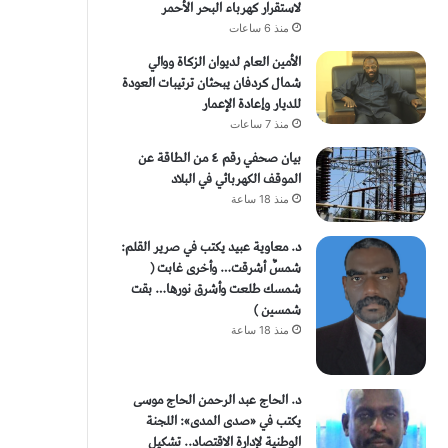
لاستقرار كهرباء البحر الأحمر
منذ 6 ساعات
الأمين العام لديوان الزكاة ووالي
شمال كردفان يبحثان ترتيبات العودة
للديار وإعادة الإعمار
منذ 7 ساعات
بيان صحفي رقم ٤ من الطاقة ​عن
الموقف الكهربائي في البلاد
منذ 18 ساعة
د. معاوية عبيد يكتب في صرير القلم:
شمسٌ أشرقت… وأخرى غابت (
شمسك طلعت وأشرق نورها… بقت
شمسين )
منذ 18 ساعة
د. الحاج عبد الرحمن الحاج موسى
يكتب في «صدى المدى»: اللجنة
الوطنية لإدارة الاقتصاد.. تشكيل