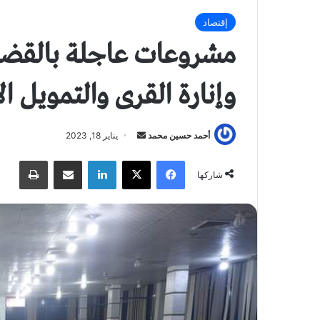
إقتصاد
مشروعات عاجلة بالقضا
وإنارة القرى والتمويل ا
أحمد حسين محمد
أ
يناير 18, 2023
ر
فيسبوك
X
لينكدإن
مشاركة عبر البريد
طباعة
س
شاركها
ل
ب
ر
ي
د
ا
إ
ل