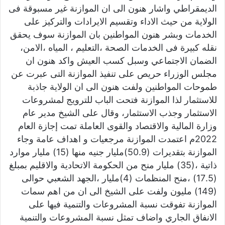
الديمقراطي واشار هنون الى ان الموازنة غير مسبوقة فى
الولاية من حيث الاداء وتقسيم الايرادات والتركيز على
الخدمات وبشر هنون المواطنين بان الموازنة سوف يحقق
نقله كبيرة فى الخدمات الصحة ،التعليم ، المياه ،الامن،
الضمان الاجتماعي وسبل كسب العيش واكد هنون ان
مجلس الوزراء حريص على تنفيذ الموازنة التى عبرت عن
طموحات المواطنين ولفت هنون الى ان الولاية جاذبة
للاستثمار لذا الموازنة فتحت الباب للترويج لمشروعات
الاستثمار وجذب الاستثمار، وقال على الشيخ مدير عام
وزارة المالية والاقتصاد والقوى العاملة تمت إجازة العام
2022م اعتمدت الموازنة مرجعيات و اهداف عامة وجاء
الموازنة بتقديرات (50.9)مليار جنيه منها (15) مليار موارد
ذاتية ،(35) مليار منح من الحكومة الاتحادية والاقليم بمبلغ
(17.5) ،منح المنظمات (4)مليار ،الجهد الشعبي حوالى
(149) مليون ولفت على الشيخ الى ان من اهم سمات
الموازنة تفوقت نسبة المشروعات والتنمية فيها على
الانفاق الجاري واضاف تمثل نسبة المشروعات والتنمية