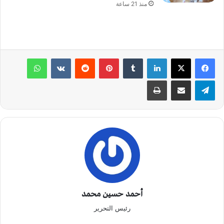
منذ 21 ساعة
لينكدإن
‏Tumblr
بينتيريست
‏Reddit
‏VKontakte
واتساب
تيلقرام
مشاركة عبر البريد
طباعة
أحمد حسين محمد
رئيس التحرير