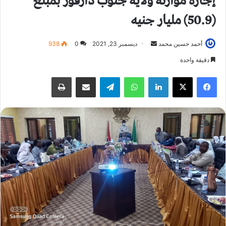
إجازة موازنة ولاية جنوب دارفور بمبلغ
(50.9) مليار جنيه
أحمد حسين محمد
أ
ديسمبر 23, 2021
0
938
ر
دقيقة واحدة
س
فيسبوك
X
لينكدإن
واتساب
تيلقرام
مشاركة عبر البريد
طباعة
ل
ب
ر
ي
د
ا
إ
ل
ك
ت
ر
و
ن