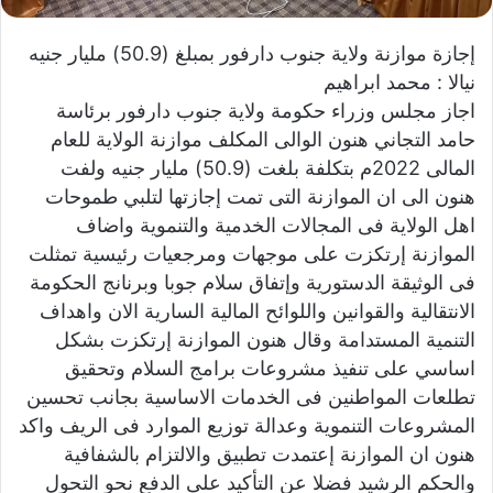
ي
إجازة موازنة ولاية جنوب دارفور بمبلغ (50.9) مليار جنيه
ا
نيالا : محمد ابراهيم
اجاز مجلس وزراء حكومة ولاية جنوب دارفور برئاسة
حامد التجاني هنون الوالى المكلف موازنة الولاية للعام
المالى 2022م بتكلفة بلغت (50.9) مليار جنيه ولفت
هنون الى ان الموازنة التى تمت إجازتها لتلبي طموحات
اهل الولاية فى المجالات الخدمية والتنموية واضاف
الموازنة إرتكزت على موجهات ومرجعيات رئيسية تمثلت
فى الوثيقة الدستورية وإتفاق سلام جوبا وبرنانج الحكومة
الانتقالية والقوانين واللوائح المالية السارية الان واهداف
التنمية المستدامة وقال هنون الموازنة إرتكزت بشكل
اساسي على تنفيذ مشروعات برامج السلام وتحقيق
تطلعات المواطنين فى الخدمات الاساسية بجانب تحسين
المشروعات التنموية وعدالة توزيع الموارد فى الريف واكد
هنون ان الموازنة إعتمدت تطبيق والالتزام بالشفافية
والحكم الرشيد فضلا عن التأكيد على الدفع نحو التحول