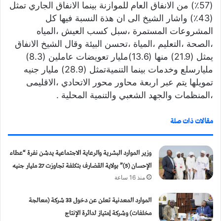
(57٪) من الانفاق العام للموازنة بينما الانفاق الجاري تمثل
(43٪) واشار الشيخ الى ان هذة النسبة فيها كل
المشروعات المستمرة ،سبل كسب العيش ،المياه
،الصحة ،التعليم ،المياة ،تحسن البيئة وقال الشيخ الانفاق
يمثل (21.9) منها (13.6)مليار تعويضات عاملين (8.3)
مليارسلع وخدمات بينما التنميةتمثل (28.9) مليار جنيه
تمويلها يتم عبر اربعة محاور محور الاتحادي ،الاقليمى
،المنظمات والجهد الشعبي والتنمية المحلية .
مقالات ذات صلة
وزير الموارد البشرية والرعاية الاجتماعية يدشن نفرة “عطاء
الإحسان (5)” بولاية القضارف بتكلفة تجاوزت 27 مليار جنيه
منذ 16 ساعة
الموارد المعدنية تعلن عن دخول 33 شركة (معالجة
مخلفات) وشركة إمتياز لدائرة الإنتاج