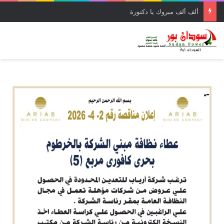
ألف ألف مبروك يا دكتورة