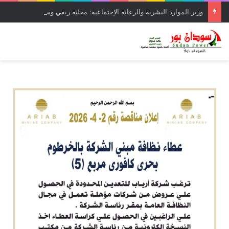
وزير الموارد البشرية والرعاية الإجتماعية: محلية ريفي وسط القضارف تستحق أكبر المشروعات لدورها في جباية الزكاة