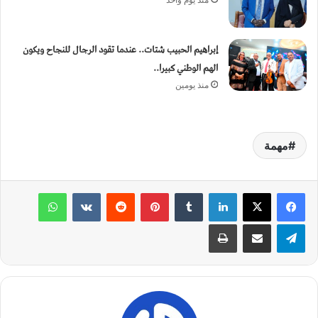
إبراهيم الحبيب شتات.. عندما تقود الرجال للنجاح ويكون
الهم الوطني كبيرا..
منذ يومين
مهمة
لينكدإن
‏Tumblr
بينتيريست
‏Reddit
‏VKontakte
واتساب
تيلقرام
مشاركة عبر البريد
طباعة