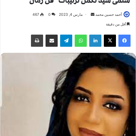
سلمى سيد تكمل ترتيبات “فن زمان”
أحمد حسين محمد
أ
مارس 4, 2023
0
467
ر
أقل من دقيقة
س
فيسبوك
X
لينكدإن
واتساب
تيلقرام
مشاركة عبر البريد
طباعة
ل
ب
ر
ي
د
ا
إ
ل
ك
ت
ر
و
ن
ي