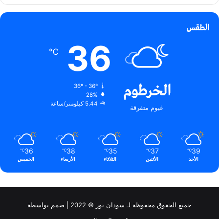
الطقس
36
℃
الخرطوم
36º - 36º
28%
5.44 كيلومتر/ساعة
غيوم متفرقة
36
38
35
37
39
℃
℃
℃
℃
℃
الأحد
الأثنين
الثلاثاء
الأربعاء
الخميس
جميع الحقوق محفوظة لـ سودان بور © 2022 | صمم بواسطة