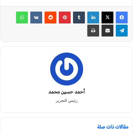
لينكدإن
‏Tumblr
بينتيريست
‏Reddit
‏VKontakte
واتساب
تيلقرام
مشاركة عبر البريد
طباعة
أحمد حسين محمد
رئيس التحرير
مقالات ذات صلة