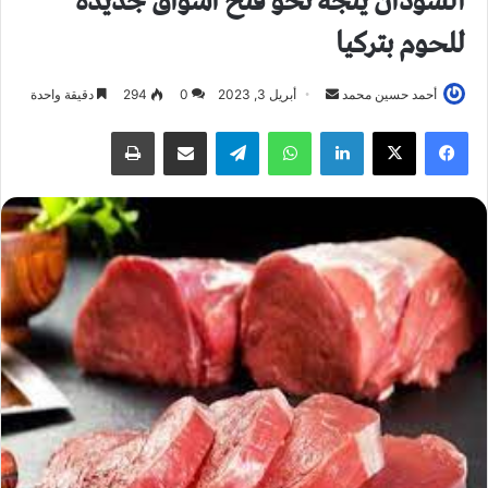
السودان يتجه نحو فتح اسواق جديدة
للحوم بتركيا
أحمد حسين محمد
أ
أبريل 3, 2023
0
294
دقيقة واحدة
ر
فيسبوك
X
لينكدإن
واتساب
تيلقرام
مشاركة عبر البريد
طباعة
س
ل
ب
ر
ي
د
ا
إ
ل
ك
ت
ر
و
ن