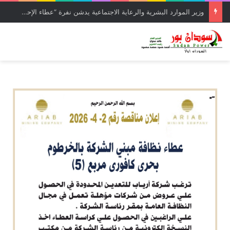
وزير الموارد البشرية والرعاية الاجتماعية يدشن نفرة “عطاء الإحسان (5)” بولاية القضارف بتكلفة تجاوزت 27 مليار جنيه