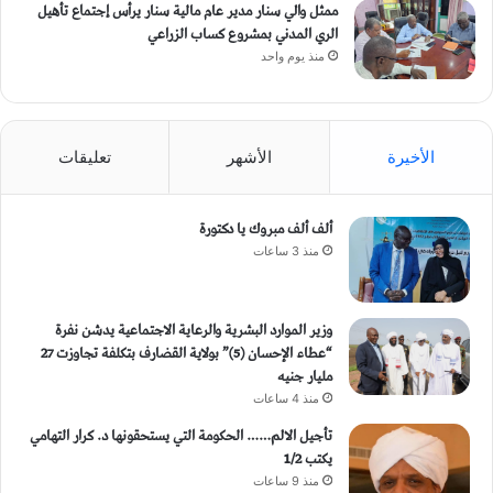
ممثل والي سنار مدير عام مالية سنار يرأس إجتماع تأهيل
الري المدني بمشروع كساب الزراعي
منذ يوم واحد
الأخيرة
الأشهر
تعليقات
ألف ألف مبروك يا دكتورة
منذ 3 ساعات
وزير الموارد البشرية والرعاية الاجتماعية يدشن نفرة
“عطاء الإحسان (5)” بولاية القضارف بتكلفة تجاوزت 27
مليار جنيه
منذ 4 ساعات
تأجيل الالم…… الحكومة التي يستحقونها د. كرار التهامي
يكتب 1/2
منذ 9 ساعات