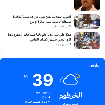
الموارد المعدنية تعلن عن دخول 33 شركة (معالجة
مخلفات) وشركة إمتياز لدائرة الإنتاج
منذ 10 ساعات
ممثل والي سنار مدير عام مالية سنار يرأس إجتماع تأهيل
الري المدني بمشروع كساب الزراعي
منذ يوم واحد
الطقس
39
℃
الخرطوم
39º - 36º
22%
3.93 كيلومتر/ساعة
غيوم متفرقة