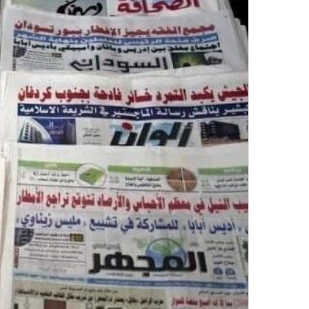
إ
ل
ك
ت
ر
و
ن
ي
ا