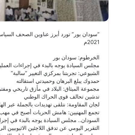
2021م
الخرطوم: سودان بور
مجلس السيادة يوجه بالبدء في إجراءات العملية ال
الشيوعي: تجربتنا بمركزي التغيير “سالبة”
حمدوك يبلغ البرهان وحميدتي استقالته
مجموعة الميثاق: البلاد في مأزق تاريخي ومف
تدشين تحالف قوى الحراك الوطني
لجان المقاومة: نتلقى تهديدات بالجملة عبر اله
تجمع المهنيين: هامش الحريات أصبح في مهب 
السودان.. مجلس السيادة يوجه بالبدء في إجراء
التقرير اليومي عن تدفق اللاجئين الاثيوبيين ال