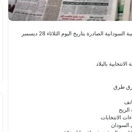
“سودان بور” تورد أبرز عناوين الصحف السياسية السودانية الصادرة بتاريخ اليوم الثلاثاء 28 ديسمبر
انتخابية بالبلاد
ترق طرق
اتف
الريح
ات الانتخابات
ى السودان