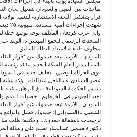
مجلس السيادة يوجه بالبدء في إجراءات الانتخابات و
مباحثات بين الصين والسودان لتفعيل لجان التشا
قرار بتشكيل اللجنة الاستشارية للتنمية بولاية 
شهدت إجراءات أمنية مشددة..مليونية ٢٥ ديسمبر وعزم الثوار.. رسائل في أكثر من بريد
والي غرب كردفان المكلف يوجه بوضع خطةلمعا
مخاوف طبيعية لامتداد النظام السابق
السودان.. الأزمة تبعد حمدوك عن “قرار البقاء”
نائب المدير العام للسكة الحديد يتفقد رئاسة ال
قوى الحراك الوطني.. تحالف جديد في السودا
عضو السيادي عبدالباقي عبدالقادر يؤكد متانة ا
رئيس الحكومة السودانية يبلغ البرهان رغبته بال
تعدد الجيوش في الخرطوم.. خطوات الدمج وا
السودان.. الأزمة تبعد حمدوك عن “قرار البقاء”
الشعبي لـ(السوداني): حمدوك فشل والواقع ي
ترجيحات باستقالة حمدوك.. ومكتبه: طلب منا ا
دكتورة سلمى عبدالجبار تطلع على رسالة المر
رئيس حركة: توجد قوات في دارفور لا نعرف إ