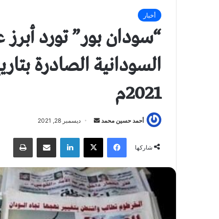
أخبار
“سودان بور” تورد أبرز
2021م
أحمد حسين محمد
أ
ديسمبر 28, 2021
ر
فيسبوك
X
لينكدإن
مشاركة عبر البريد
طباعة
س
شاركها
ل
ب
ر
ي
د
ا