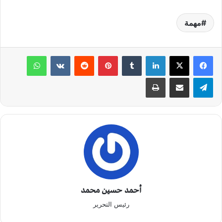
مهمة
لينكدإن
‏Tumblr
بينتيريست
‏Reddit
‏VKontakte
واتساب
تيلقرام
مشاركة عبر البريد
طباعة
أحمد حسين محمد
رئيس التحرير