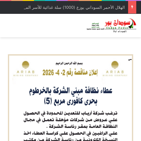
الهلال الأحمر السوداني يوزع (1000) سلة غذائية للأسر المتأثرة بالحرب بمحلية شرق النيل