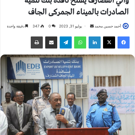
والي القضارف يفتتح نافذة بنك تنمية
الصادرات بالميناء الجمركى الجاف
أحمد حسين محمد
أ
يوليو 31, 2023
0
347
دقيقة واحدة
ر
فيسبوك
X
لينكدإن
واتساب
تيلقرام
مشاركة عبر البريد
طباعة
س
ل
ب
ر
ي
د
ا
إ
ل
ك
ت
ر
و
ن