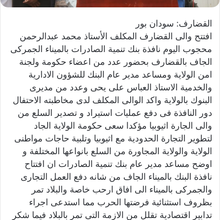
ي
القضارف: سودان بور
ا
افتتح والى القضارف المكلف الأستاذ محمد عبدالرحمن
محجوب اليوم نافذة بنك تنمية الصادرات بالميناء الجمركى
الجاف بالقضارف بحضور عدد من اعضاء حكومة ولجنة
امن الولاية ومساعد مدير عام البنك للشؤون الادارية
والخدمية الاستاذ العباس على يحى وعدد من مديرى
البنوك بالولاية واكد الوالى المكلف لدى مخاطبته الاحتفال
دور النافذة فى دفع عمليات استيراد و تصدير السلع من
والى الجارة اثيوبيا مؤكدا سعى حكومة الولاية الجاد
لتطوير التجارة الحدودية مع اثيوبيا وتلبية حاجات مواطنى
الولاية والولاية المجاورة من السلع بانواعها المختلفة و
اوضح مساعد مدير عام بنك تنمية الصادرات ان افتتاح
نافذة البنك بالميناء الجاف من شانه دفع العمل التجارى
والجمركى بالميناء الى افاق ارحب خاصة والبلاد تمر
بظروف استثنائية فرضتها الحرب مما استدعى اجراء
تدابير اقتصادية تقلل من الازمة التى تمر بالبلاد فيما شكر