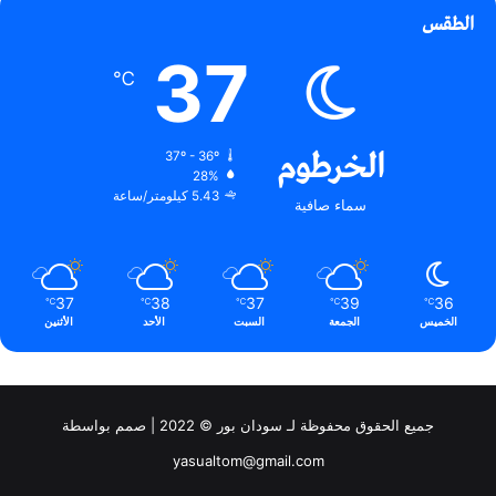
الطقس
37
℃
الخرطوم
37º - 36º
28%
5.43 كيلومتر/ساعة
سماء صافية
37
38
37
39
36
℃
℃
℃
℃
℃
الخميس
الجمعة
السبت
الأحد
الأثنين
جميع الحقوق محفوظة لـ سودان بور © 2022 | صمم بواسطة
yasualtom@gmail.com