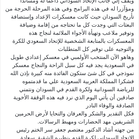
ويقف إلي جانب الإتحاد السوداني داعما له ومساندا
ومؤآزرا له في هذه البرامج وفي هذه المرحلة الحرجة من
تأريخ السودان حيث كانت معسكرات الإعداد وإستضافة
البعثات التي وجدت كل ما تحتاجه من إقامة وضيافة
وتوفير ملاعب وتهيأة الأجواء الملائمة لنجاح هذه
المعسكرات بالمتابعة الشخصية للإتحاد السعودي للكرة
والتوجيه على توفير كل المتطلبات
وهاهو الآن المنتخب الأولمبي في معسكر إعدادي طويل
في السعودية يجد فيه كل سبل الراحة والنجاح معسكر
نموذجي في كل شئ ستكون الفائدة منه كبيرة بإذن الله
فشكرا المملكة العربية السعودية علي ما قدمتموه
للرياضة السودانية ولكرة القدم في السودان ونتمني
صادقين أن يأتي اليوم الذي نرد فيه هذه الوقفة الأخوية
الصادقة والوفاء النادر
فكل التقدير والشكر والعرفان والتحايا لأرض الحرمين
الشريفين مهد الحضارات ومهبط الرسالات.
من جهته أشاد الدكتور معتصم جعفر سر الختم رئيس
الإتحاد السوداني لكرة القدم بنظيره الشقيق سعادة