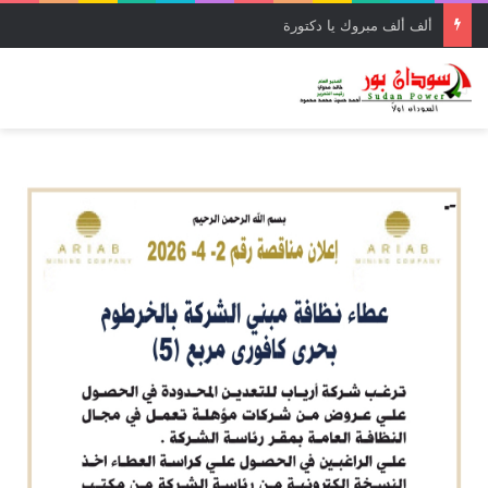
ألف ألف مبروك يا دكتورة