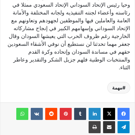
وحيا رئيس الإتحاد السوداني الإتحاد السعودي ممثلا في
رئاسته وأعضاء لجنته التنفيذيه ولجانه المختلفة والأمانة
العامة والعاملين فيها والموظفين لجهودهم وتعاونهم مع
الإتحاد السوداني وإسهامهم الكبير في إنجاح مشاركاته
الخارجية رغم ظروف الحرب التي يعيشها السودان وقال
جعفر مهما تحدثنا لن نستطيع أن نوفي الأشقاء السعودين
حقهم في مساندة السودان وإتحاده وكرة القدم
والمنتخبات الوطنية فلهم جزيل الشكر والتقدير وعاطر
الثناء.
مهمة
لينكدإن
‏Tumblr
بينتيريست
‏Reddit
‏VKontakte
واتساب
تيلقرام
مشاركة عبر البريد
طباعة