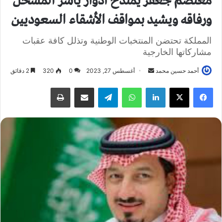
معتصم جعفر يمتدح أدوار ياسر المسحل
ورفاقه ويشيد بمواقف الأشقاء السعوديين
المملكة تحتضن المنتخبات الوطنية وتذلل كافة عقبات
مشاركاتها الخارجية
أحمد حسين محمد
أ
أغسطس 27, 2023
0
320
2 دقائق
ر
فيسبوك
X
لينكدإن
واتساب
تيلقرام
مشاركة عبر البريد
طباعة
س
ل
ب
ر
ي
د
ا
إ
ل
ك
ت