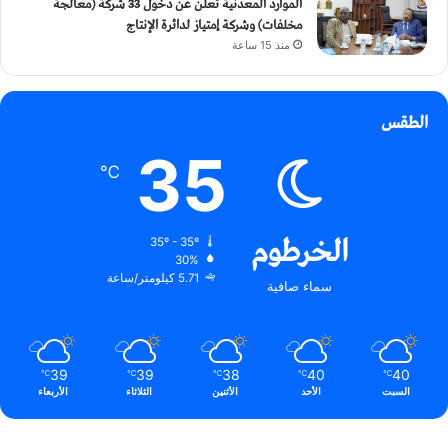
الموارد المعدنية تعلن عن دخول 33 شركة (معالجة
مخلفات) وشركة إمتياز لدائرة الإنتاج
منذ 15 ساعة
الطقس
35
℃
الخرطوم
35º - 35º
30%
5.71 كيلومتر/ساعة
سماء صافية
39
39
38
40
40
℃
℃
℃
℃
℃
السبت
الأحد
الأثنين
الثلاثاء
الأربعاء