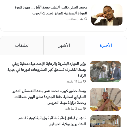
محمد السني يكتب: الذهب يجدد الأمل… جهود كبيرة
للموارد المعدنية لتجاوز تحديات الحرب
منذ 8 ساعات
الأخيرة
الأشهر
تعليقات
وزير الموارد البشرية والرعاية الإجتماعية: محلية ريفي
وسط القضارف تستحق أكبر المشروعات لدورها في جباية
الزكاة
منذ 11 دقيقة
وسط حضور كبير.. محمد عمر سعد الله ممثل المدير
التنفيذي لمحلية حلفا الجديدة دشن اليوم امتحانات
رخصة مزاولة مهنة التدريس
منذ 3 ساعات
تدشين قوافل إغاثية غذائية وإيوائية كويتية لدعم
المتضررين بولاية الخرطوم