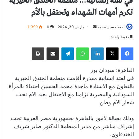
في لفتة إنسانية… منظمة الخندق الخيرية
تكرم أمهات الشهداء وتحتفل بالأم
أحمد حسين محمد
أ
مارس 30, 2024
0
1٬399
ر
دقيقة واحدة
س
فيسبوك
X
لينكدإن
واتساب
تيلقرام
مشاركة عبر البريد
طباعة
ل
ب
ر
القاهرة: سودان بور
ي
في لفتة انسانية مقدرة أقامت منظمة الخندق الخيرية
د
بالتعاون مع الاستاذة ماجدة محمد الحسين احتفالا بالمرأة
ا
السودانية والمصرية تزامنا مع الاحتفال بعيد الام تحت
إ
شعار الام وطن
ل
ك
ت
وذلك بصالة لامور بالقاهرة بحمهورية مصر العربية تحت
ر
إشراف مباشر من مدير المنظمة الدكتور صابر شريف
و
الخندقاوي.
ن