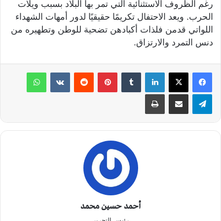
رغم الظروف الاستثنائية التي تمر بها البلاد بسبب ويلات
الحرب. ويعد الاحتفال تكريمًا حقيقيًا لدور أمهات الشهداء
اللواتي قدمن فلذات أكبادهن تضحية للوطن وتطهيره من
دنس التمرد والارتزاق.
لينكدإن
‏Tumblr
بينتيريست
‏Reddit
‏VKontakte
واتساب
تيلقرام
مشاركة عبر البريد
طباعة
أحمد حسين محمد
رئيس التحرير