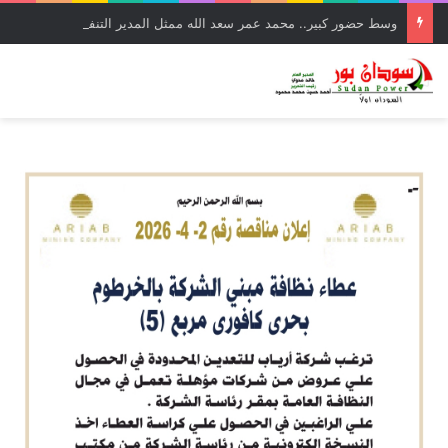
وسط حضور كبير.. محمد عمر سعد الله ممثل المدير التنفيذي لمحلية حلفا الجديدة دشن اليوم امتحانات رخصة مزاولة مهنة التدريس