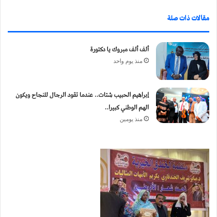
ي
مقالات ذات صلة
ا
ألف ألف مبروك يا دكتورة
منذ يوم واحد
إبراهيم الحبيب شتات.. عندما تقود الرجال للنجاح ويكون
الهم الوطني كبيرا..
منذ يومين