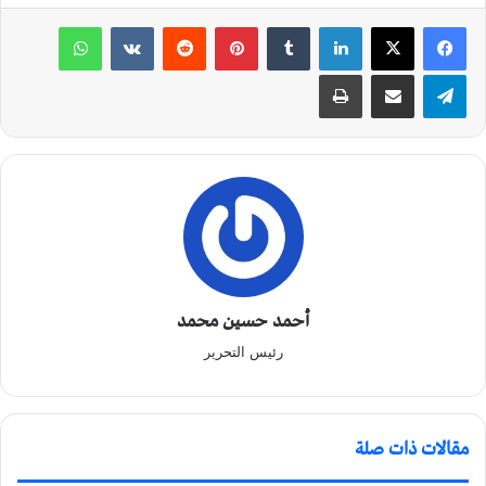
لينكدإن
‏Tumblr
بينتيريست
‏Reddit
‏VKontakte
واتساب
تيلقرام
مشاركة عبر البريد
طباعة
أحمد حسين محمد
رئيس التحرير
مقالات ذات صلة