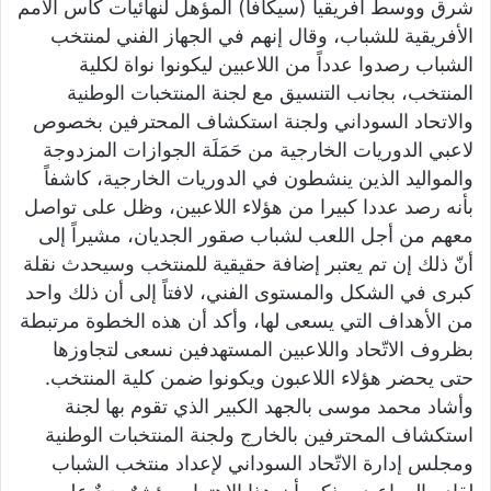
شرق ووسط أفريقيا (سيكافا) المؤهل لنهائيات كأس الأمم
الأفريقية للشباب، وقال إنهم في الجهاز الفني لمنتخب
الشباب رصدوا عدداً من اللاعبين ليكونوا نواة لكلية
المنتخب، بجانب التنسيق مع لجنة المنتخبات الوطنية
والاتحاد السوداني ولجنة استكشاف المحترفين بخصوص
لاعبي الدوريات الخارجية من حَمَلَة الجوازات المزدوجة
والمواليد الذين ينشطون في الدوريات الخارجية، كاشفاً
بأنه رصد عددا كبيرا من هؤلاء اللاعبين، وظل على تواصل
معهم من أجل اللعب لشباب صقور الجديان، مشيراً إلى
أنّ ذلك إن تم يعتبر إضافة حقيقية للمنتخب وسيحدث نقلة
كبرى في الشكل والمستوى الفني، لافتاً إلى أن ذلك واحد
من الأهداف التي يسعى لها، وأكد أن هذه الخطوة مرتبطة
بظروف الاتّحاد واللاعبين المستهدفين نسعى لتجاوزها
حتى يحضر هؤلاء اللاعبون ويكونوا ضمن كلية المنتخب.
وأشاد محمد موسى بالجهد الكبير الذي تقوم بها لجنة
استكشاف المحترفين بالخارج ولجنة المنتخبات الوطنية
ومجلس إدارة الاتّحاد السوداني لإعداد منتخب الشباب