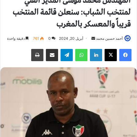
المهندس محمد موسى المدير الفني
لمنتخب الشباب: سنعلن قائمة المنتخب
قريباً والمعسكر بالمغرب
أحمد حسين محمد
أ
أبريل 20, 2024
0
761
دقيقة واحدة
ر
فيسبوك
X
لينكدإن
واتساب
تيلقرام
مشاركة عبر البريد
طباعة
س
ل
ب
ر
ي
د
ا
إ
ل
ك
ت
ر