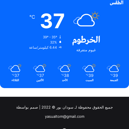
الطقس
37
℃
الخرطوم
39º - 35º
32%
6.44 كيلومتر/ساعة
غيوم متفرقة
37
37
38
39
39
℃
℃
℃
℃
℃
الجمعة
السبت
الأحد
الأثنين
الثلاثاء
جميع الحقوق محفوظة لـ سودان بور © 2022 | صمم بواسطة
yasualtom@gmail.com