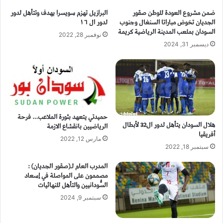
ضمن مشروع العودة للوطن صقور
البرازيل تهزم سويسرا بهدف وتتأهل لدور
الجديان تخوض مباراتا السنغال وجنوب
لدور ال ١٦
السودان بملعب المدينة الرياضية كريمة
نوفمبر 28, 2022
ديسمبر 31, 2024
حميدتي يتعهد بثورة الملاعب… فرحة
هلال السودان يتأهل لدور ال32 لأبطال
الرياضيين بانقشاع الازمة
أفريقيا
مارس 12, 2022
سبتمبر 18, 2022
المدرب العام لـ(صقور الجديان) :
مصممون على المواصلة في إسعاد
السُّودانيين والتأهل للنهائيات
سبتمبر 9, 2024