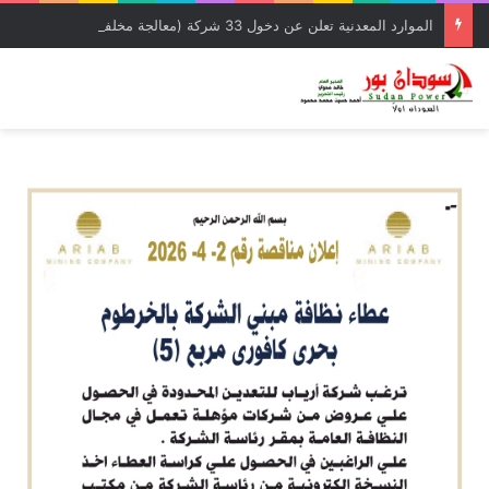
الموارد المعدنية تعلن عن دخول 33 شركة (معالجة مخلفات) وشركة إمتياز لدائرة الإنتاج