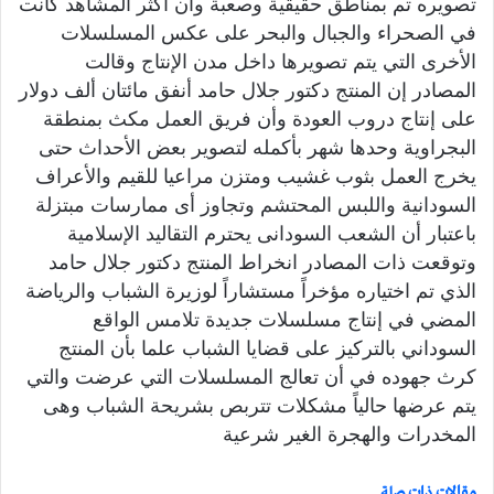
تصويره تم بمناطق حقيقية وصعبة وأن أكثر المشاهد كانت
في الصحراء والجبال والبحر على عكس المسلسلات
الأخرى التي يتم تصويرها داخل مدن الإنتاج وقالت
المصادر إن المنتج دكتور جلال حامد أنفق مائتان ألف دولار
على إنتاج دروب العودة وأن فريق العمل مكث بمنطقة
البجراوية وحدها شهر بأكمله لتصوير بعض الأحداث حتى
يخرج العمل بثوب غشيب ومتزن مراعيا للقيم والأعراف
السودانية واللبس المحتشم وتجاوز أى ممارسات مبتزلة
باعتبار أن الشعب السودانى يحترم التقاليد الإسلامية
وتوقعت ذات المصادر انخراط المنتج دكتور جلال حامد
الذي تم اختياره مؤخراً مستشاراً لوزيرة الشباب والرياضة
المضي في إنتاج مسلسلات جديدة تلامس الواقع
السوداني بالتركيز على قضايا الشباب علما بأن المنتج
كرث جهوده في أن تعالج المسلسلات التي عرضت والتي
يتم عرضها حالياً مشكلات تتربص بشريحة الشباب وهى
المخدرات والهجرة الغير شرعية
مقالات ذات صلة