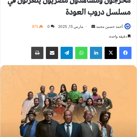
مخرجون ومشاهدون مصريون يتغزلون في
مسلسل دروب العودة
أحمد حسين محمد
أ
مارس 15, 2025
0
975
ر
دقيقة واحدة
س
فيسبوك
X
لينكدإن
واتساب
تيلقرام
مشاركة عبر البريد
طباعة
ل
ب
ر
ي
د
ا
إ
ل
ك
ت
ر
و
ن