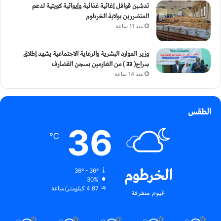
تدشين قوافل إغاثية غذائية وإيوائية كويتية لدعم
المتضررين بولاية الخرطوم
منذ 11 ساعة
وزير الموارد البشرية والرعاية الاجتماعية يشهد إطلاق
سراح( 33 ) من الغارمين بسجن القضارف
منذ 14 ساعة
الطقس
36
℃
الخرطوم
36º - 36º
30%
4.87 كيلومتر/ساعة
غيوم متفرقة