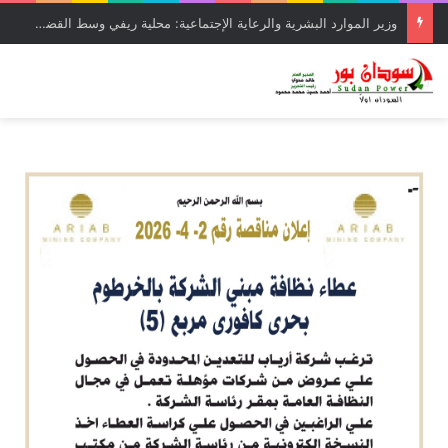
وزير الموارد البشرية والرعاية الإجتماعية: محلية ريفي وسط القضارف تستحق أكبر المشروعات لدورها في جباية الزكاة