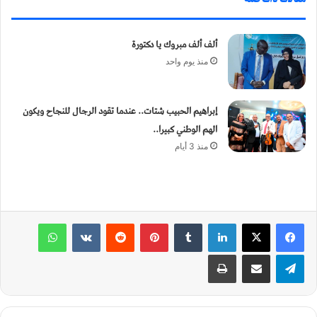
ألف ألف مبروك يا دكتورة
منذ يوم واحد
إبراهيم الحبيب شتات.. عندما تقود الرجال للنجاح ويكون
الهم الوطني كبيرا..
منذ 3 أيام
لينكدإن
‏Tumblr
بينتيريست
‏Reddit
‏VKontakte
واتساب
تيلقرام
مشاركة عبر البريد
طباعة