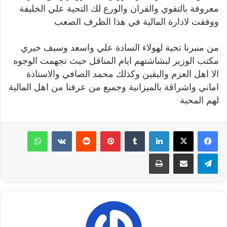
معروفة بالتقوي والقران والورع لك التحية علي الخليفة
ووفقت لادارة المالية في هذا الظرف الصعب
من منبرنا تحية لهولاء السادة علي واسعد وسيف خيري
مكتب الوزير لبشاشتهم ايام المناقل حيث تجهمت الوجوه
الا اهل العزم واليقين وكذلك محمد الصافي والاستاذة
اماني واشراقة بالميزانية وجميع من عرفنا من اهل المالية
لهم المحبة
لينكدإن
‏Tumblr
بينتيريست
‏Reddit
‏VKontakte
واتساب
تيلقرام
مشاركة عبر البريد
طباعة