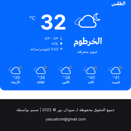
الطقس
32
℃
الخرطوم
41º - 31º
41%
6.03 كيلومتر/ساعة
غيوم متفرقة
39
38
38
40
41
℃
℃
℃
℃
℃
السبت
الأحد
الأثنين
الثلاثاء
الأربعاء
جميع الحقوق محفوظة لـ سودان بور © 2022 | صمم بواسطة
yasualtom@gmail.com