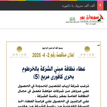
ألف ألف مبروك يا دكتورة