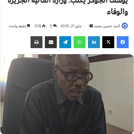
يوسف الجوكر يكتب: وزارة المالية الجزيرة
والوفاء
أحمد حسين محمد
أ
مايو 21, 2025
0
378
دقيقة واحدة
ر
فيسبوك
X
لينكدإن
واتساب
تيلقرام
مشاركة عبر البريد
طباعة
س
ل
ب
ر
ي
د
ا
إ
ل
ك
ت
ر
و
ن