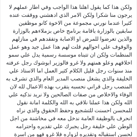
ولكن هذا كما يقول اهلنا هذا الواجب وفي اطار عملهم لا
يرجون منا شكرا ولكن الامر الذي ادهشني ووقفت عنده
كثيرا عندما نورني مجموعة من الاخوة كانو موظفين
سابقين بالوزارة باقامة برنامج خاص بزملاءهم بالوزارة
والذين تعرضوا للمرض او الاصابة وتفقدهم في منازلهم
والوقوف علي احوالهم قلت لهم هذا عمل جيد وهو عمل
المنظمات ولكن ان تتبناه موسسة رسمية يدل علي سمو
اخلاقهم وعلو همتهم ولا غرو فالوزير ابوشوك رجل عرفته
منذ سنوات رجل قليل الكلام كثير العمل اما الاستاذ علي
الخليفة والذي يشغل منصب المدير العام والذي تشرف به
المنصب رجل قراني نحسبه يتقرب بهذه الاعمال لله لان
الوفاء والاخلاص من صفات الصالحين ولا نريد نذكيه علي
الله ولكن هذا عملنا نلاقي به الله والكلمة امانة نقول
للمحسن احسنت للتشجيع وحفظ الحقوق والذي نراه
انحرف بالوظيفة العامة ندخل معه في مخاشنة من اجل
الوطن علي خليفة رجل يجبرك علي تقديره واحترامه
لحسن استقباله وتقديره لزواره فلا غرو فهو من اسرة