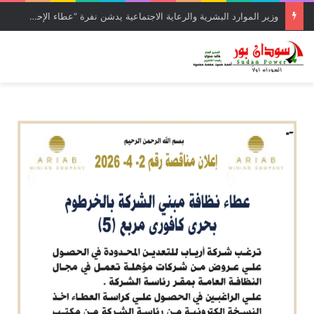
تأجيل الالم…… الحكومة التي يستحقونها د. كرار التهامي يكتب 1/2