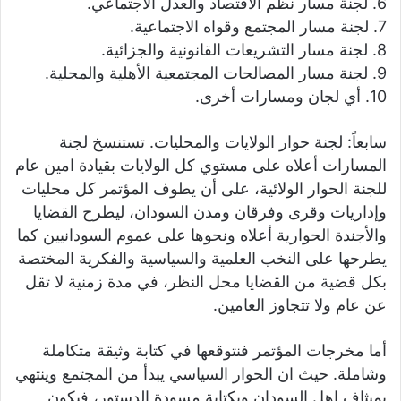
6. لجنة مسار نظم الاقتصاد والعدل الاجتماعي.
7. لجنة مسار المجتمع وقواه الاجتماعية.
8. لجنة مسار التشريعات القانونية والجزائية.
9. لجنة مسار المصالحات المجتمعية الأهلية والمحلية.
10. أي لجان ومسارات أخرى.
سابعاً: لجنة حوار الولايات والمحليات. تستنسخ لجنة
المسارات أعلاه على مستوي كل الولايات بقيادة امين عام
للجنة الحوار الولائية، على أن يطوف المؤتمر كل محليات
وإداريات وقرى وفرقان ومدن السودان، ليطرح القضايا
والأجندة الحوارية أعلاه ونحوها على عموم السودانيين كما
يطرحها على النخب العلمية والسياسية والفكرية المختصة
بكل قضية من القضايا محل النظر، في مدة زمنية لا تقل
عن عام ولا تتجاوز العامين.
أما مخرجات المؤتمر فنتوقعها في كتابة وثيقة متكاملة
وشاملة. حيث ان الحوار السياسي يبدأ من المجتمع وينتهي
بميثاف اهل السودان وبكتابة مسودة الدستور، فيكون