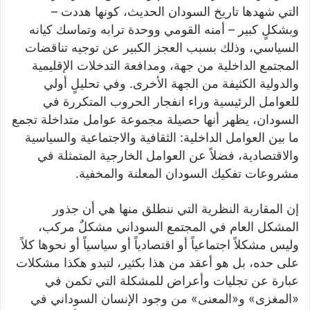
التي شهدها تاريخ السودان الحديث، كونها هددت –
وبشكلٍ كبير – أمنه القومي ووحدة ترابه وتماسك كيانه
السياسي، وذلك بسبب العجز الكبير عن توجيه تناقضات
المجتمع الداخلية من جهة، ومدافعة التدخلات الإقليمية
والدولية الكثيفة من الجهة الأخرى. وفي تحليلٍ أولي
للعوامل الرئيسية وراء انفجار الحروب المتكررة في
السودان، يظهر أنها حصيلة مجموعة عوامل متداخلة تجمع
ما بين العوامل الداخلية: الثقافية والاجتماعية والسياسية
والاقتصادية، فضلاً عن العوامل الخارجية المتمثلة في
مشروعات تفكيك السودان المعلنة والمخفية.
إن المقاربة النظرية التي ننطلق منها هي أن جذور
المشكل العام في المجتمع السوداني مشكلٌ مركب،
وليس مشكلاً اجتماعياً أو اقتصادياً أو سياسياً أو نحوها كلاً
على حده، بل هو أعقد من هذا بكثير، لتبدو هكذا مشكلات
عبارة عن تجليات وأعراض للمشكلة التي تكمن في
«المغزى» و«المعنى» من وجود الإنسان السوداني في