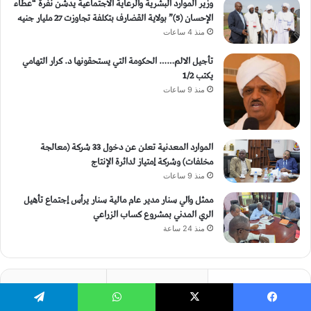
وزير الموارد البشرية والرعاية الاجتماعية يدشن نفرة “عطاء
الإحسان (5)” بولاية القضارف بتكلفة تجاوزت 27 مليار جنيه
منذ 4 ساعات
تأجيل الالم…… الحكومة التي يستحقونها د. كرار التهامي
يكتب 1/2
منذ 9 ساعات
الموارد المعدنية تعلن عن دخول 33 شركة (معالجة
مخلفات) وشركة إمتياز لدائرة الإنتاج
منذ 9 ساعات
ممثل والي سنار مدير عام مالية سنار يرأس إجتماع تأهيل
الري المدني بمشروع كساب الزراعي
منذ 24 ساعة
الأخيرة
الأشهر
تعليقات