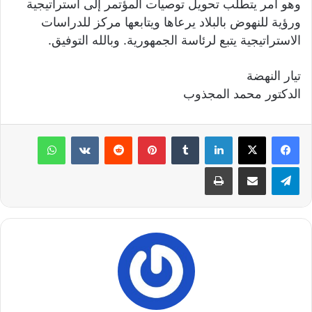
وهو أمر يتطلب تحويل توصيات المؤتمر إلى استراتيجية
ورؤية للنهوض بالبلاد يرعاها ويتابعها مركز للدراسات
الاستراتيجية يتبع لرئاسة الجمهورية. وبالله التوفيق.
تيار النهضة
الدكتور محمد المجذوب
لينكدإن
‏Tumblr
بينتيريست
‏Reddit
‏VKontakte
واتساب
تيلقرام
مشاركة عبر البريد
طباعة