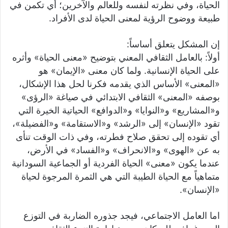
الحياة، وفي نظرته لنفسه وللعالم والآخرين؛ أي تكمن في
طبيعة ووضوح الرؤية لمعنى الحياة لدى الأفراد.
إن المشكل يتعلق أساساً:
أولاً: بالعامل الثقافي المعني بتوضيح «معنى الحياة» وأثره
على الحياة الإنسانية. ولما كان معنى «الإيمان» هو
«المعنى» الأساس الذي يقدمه فكرنا لحل هذا الإشكال،
بوصفه «المعنى» الثقافي الابتدائي في صياغة «الرؤى»
و«المشاريع» و«النوايا» و«الدوافع» الحياتية الخيرة التي
تقود «الإنسان» إلى «الرشد» و«الاستقامة» و«الفضيلة»،
أي تقوده إلى تحقق صلاح فطرته، وفي ذات الوقت تنأى
به عن «الهوى» و«الانحراف» و«الفساد» في الأرض،
عندما يكون «معنى» الحياة الفردية أو الجماعية السودانية
متماهياً مع الحياة الطيبة التي هي الثمرة المرجوة لحياة
«الإنسان».
اما العامل الاجتماعي، فيجد جذوره الضاربة في التوزع