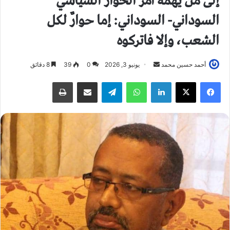
إلى من يهمه أمر الحوار السياسي
السوداني- السوداني: إما حوارٌ لكل
الشعب، وإلا فاتركوه
أحمد حسين محمد
أ
يونيو 3, 2026
0
39
8 دقائق
ر
فيسبوك
X
لينكدإن
واتساب
تيلقرام
مشاركة عبر البريد
طباعة
س
ل
ب
ر
ي
د
ا
إ
ل
ك
ت
ر