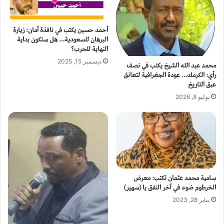
أحمد حسين يكتب في نافذة أمان: زيارة
البرهان للسعودية… هل ستكون بداية
النهاية للحرب؟
ديسمبر 15, 2025
محمد عبد الله الشيخ يكتب في نصف
رأي: الكرمك… عودة الجغرافية لتعانق
عبق التاريخ
يوليو 8, 2026
سامية محمد عثمان تكتب: معرض
الخرطوم ضوء في آخر النفق يا (سهير)
يناير 28, 2023