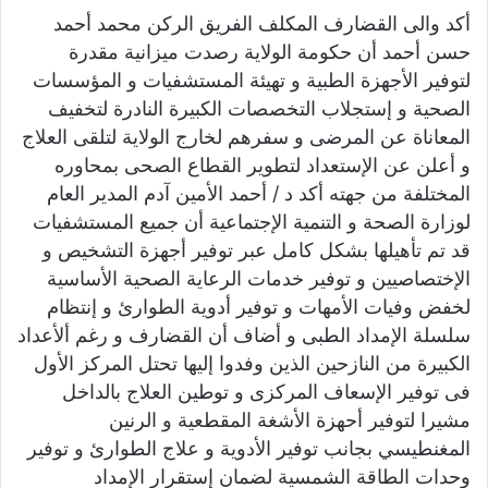
و
أكد والى القضارف المكلف الفريق الركن محمد أحمد
ن
حسن أحمد أن حكومة الولاية رصدت ميزانية مقدرة
ي
لتوفير الأجهزة الطبية و تهيئة المستشفيات و المؤسسات
ا
الصحية و إستجلاب التخصصات الكبيرة النادرة لتخفيف
المعاناة عن المرضى و سفرهم لخارج الولاية لتلقى العلاج
و أعلن عن الإستعداد لتطوير القطاع الصحى بمحاوره
المختلفة من جهته أكد د / أحمد الأمين آدم المدير العام
لوزارة الصحة و التنمية الإجتماعية أن جميع المستشفيات
قد تم تأهيلها بشكل كامل عبر توفير أجهزة التشخيص و
الإختصاصيين و توفير خدمات الرعاية الصحية الأساسية
لخفض وفيات الأمهات و توفير أدوية الطوارئ و إنتظام
سلسلة الإمداد الطبى و أضاف أن القضارف و رغم ألأعداد
الكبيرة من النازحين الذين وفدوا إليها تحتل المركز الأول
فى توفير الإسعاف المركزى و توطين العلاج بالداخل
مشيرا لتوفير أحهزة الأشغة المقطعية و الرنين
المغنطيسي بجانب توفير الأدوية و علاج الطوارئ و توفير
وحدات الطاقة الشمسية لضمان إستقرار الإمداد