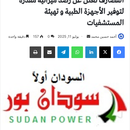
القضارف تعلن عن رصد ميزانية مقدرة
لتوفير الأجهزة الطبية و تهيئة
المستشفيات
أحمد حسين محمد
أ
يوليو 11, 2025
0
157
دقيقة واحدة
ر
فيسبوك
X
لينكدإن
واتساب
تيلقرام
مشاركة عبر البريد
طباعة
س
ل
ب
ر
ي
د
ا
إ
ل
ك
ت
ر