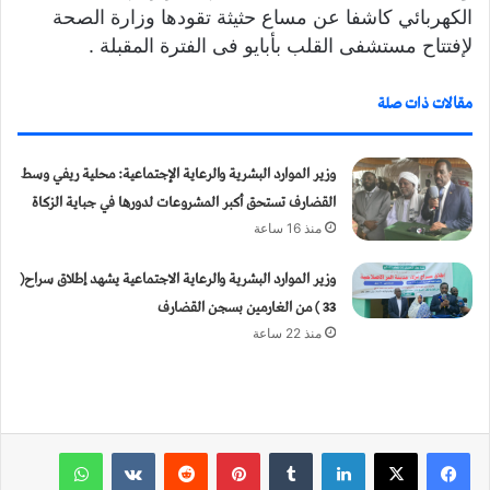
الكهربائي كاشفا عن مساع حثيثة تقودها وزارة الصحة
لإفتتاح مستشفى القلب بأبايو فى الفترة المقبلة .
مقالات ذات صلة
وزير الموارد البشرية والرعاية الإجتماعية: محلية ريفي وسط
القضارف تستحق أكبر المشروعات لدورها في جباية الزكاة
منذ 16 ساعة
وزير الموارد البشرية والرعاية الاجتماعية يشهد إطلاق سراح(
33 ) من الغارمين بسجن القضارف
منذ 22 ساعة
لينكدإن
‏Tumblr
بينتيريست
‏Reddit
‏VKontakte
واتساب