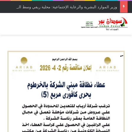
وزير الموارد البشرية والرعاية الإجتماعية: محلية ريفي وسط القضارف تستحق أكبر المشروعات لدورها في جباية الزكاة