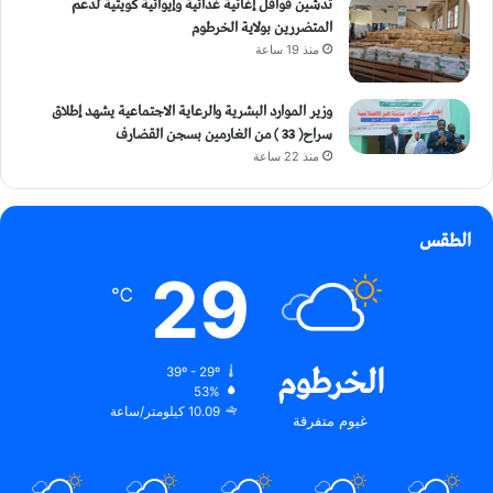
تدشين قوافل إغاثية غذائية وإيوائية كويتية لدعم
المتضررين بولاية الخرطوم
منذ 19 ساعة
وزير الموارد البشرية والرعاية الاجتماعية يشهد إطلاق
سراح( 33 ) من الغارمين بسجن القضارف
منذ 22 ساعة
الطقس
29
℃
الخرطوم
39º - 29º
53%
10.09 كيلومتر/ساعة
غيوم متفرقة