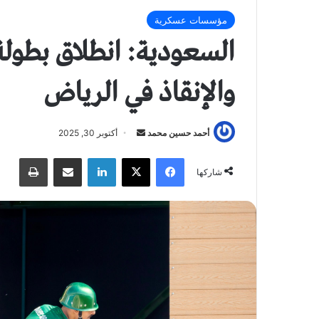
مؤسسات عسكرية
السعودية: انطلاق بطولة
والإنقاذ في الرياض
أحمد حسين محمد
أ
أكتوبر 30, 2025
ر
فيسبوك
X
لينكدإن
مشاركة عبر البريد
طباعة
س
شاركها
ل
ب
ر
ي
د
ا
إ
ل