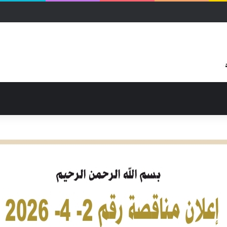
الزكاة ووالي شمال كردفان يبحثان ترتيبات العودة للديار وإعادة الإعمار