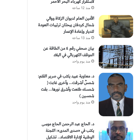
لاستقرار كهرباء البحر الأحمر
منذ 12 ساعة
الأمين العام لديوان الزكاة ووالي
شمال كردفان يبحثان ترتيبات العودة
للديار وإعادة الإعمار
منذ 13 ساعة
بيان صحفي رقم ٤ من الطاقة ​عن
الموقف الكهربائي في البلاد
منذ يوم واحد
د. معاوية عبيد يكتب في صرير القلم:
شمسٌ أشرقت… وأخرى غابت (
شمسك طلعت وأشرق نورها… بقت
شمسين )
منذ يوم واحد
د. الحاج عبد الرحمن الحاج موسى
يكتب في «صدى المدى»: اللجنة
الوطنية لإدارة الاقتصاد.. تشكيل