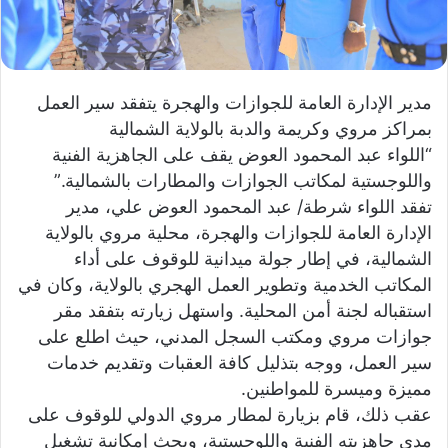
و
ن
ي
ا
مدير الإدارة العامة للجوازات والهجرة يتفقد سير العمل
بمراكز مروي وكريمة والدبة بالولاية الشمالية
“اللواء عبد المحمود العوض يقف على الجاهزية الفنية
واللوجستية لمكاتب الجوازات والمطارات بالشمالية.”
​تفقد اللواء شرطة/ عبد المحمود العوض علي، مدير
الإدارة العامة للجوازات والهجرة، محلية مروي بالولاية
الشمالية، في إطار جولة ميدانية للوقوف على أداء
المكاتب الخدمية وتطوير العمل الهجري بالولاية، وكان في
استقباله لجنة أمن المحلية. واستهل زيارته بتفقد مقر
جوازات مروي ومكتب السجل المدني، حيث اطلع على
سير العمل، ووجه بتذليل كافة العقبات وتقديم خدمات
مميزة وميسرة للمواطنين.
​عقب ذلك، قام بزيارة لمطار مروي الدولي للوقوف على
مدى جاهزيته الفنية واللوجستية، وبحث إمكانية تشغيل