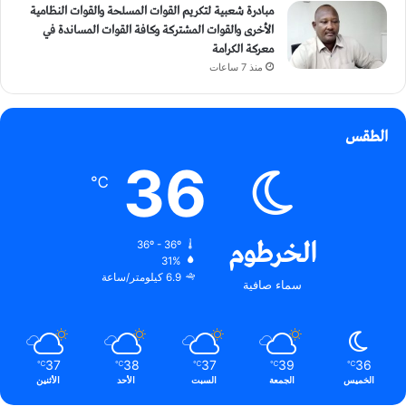
مبادرة شعبية لتكريم القوات المسلحة والقوات النظامية
الأخرى والقوات المشتركة وكافة القوات المساندة في
معركة الكرامة
منذ 7 ساعات
الطقس
36
℃
الخرطوم
36º - 36º
31%
6.9 كيلومتر/ساعة
سماء صافية
37
38
37
39
36
℃
℃
℃
℃
℃
الخميس
الجمعة
السبت
الأحد
الأثنين