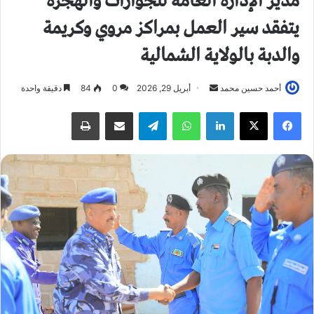
مدير الإدارة العامة للجوازات والهجرة
يتفقد سير العمل بمراكز مروي وكريمة
والدبة بالولاية الشمالية
أحمد حسين محمد
أ
أبريل 29, 2026
0
84
دقيقة واحدة
ر
فيسبوك
X
لينكدإن
واتساب
تيلقرام
مشاركة عبر البريد
طباعة
س
ل
ب
ر
ي
د
ا
إ
ل
ك
ت
ر