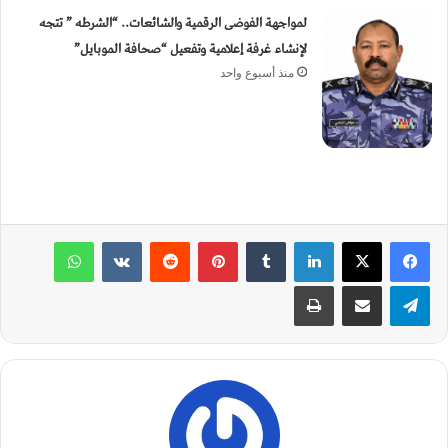
لمواجهة الفوضى الرقمية والشائعات.. “الشرطه ” تتجه
لإنشاء غرفة إعلامية وتفعيل “صحافة الموبايل”
منذ أسبوع واحد
لينكدإن
‏Tumblr
بينتيريست
‏Reddit
‏VKontakte
واتساب
تيلقرام
مشاركة عبر البريد
طباعة