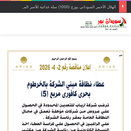
الهلال الأحمر السوداني يوزع (1000) سلة غذائية للأسر المتأثرة بالحرب بمحلية شرق النيل