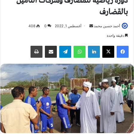
دورة رياضية للمصارف وشركات التأمين
بالقضارف
أحمد حسين محمد
أ
أغسطس 1, 2022
0
408
ر
دقيقة واحدة
س
فيسبوك
X
لينكدإن
واتساب
تيلقرام
مشاركة عبر البريد
طباعة
ل
ب
ر
ي
د
ا
إ
ل
ك
ت
ر
و
ن