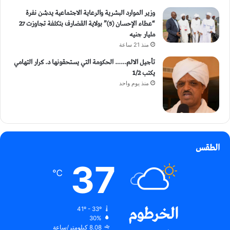
وزير الموارد البشرية والرعاية الاجتماعية يدشن نفرة
“عطاء الإحسان (5)” بولاية القضارف بتكلفة تجاوزت 27
مليار جنيه
منذ 21 ساعة
تأجيل الالم…… الحكومة التي يستحقونها د. كرار التهامي
يكتب 1/2
منذ يوم واحد
الطقس
37
℃
الخرطوم
41º - 33º
30%
8.08 كيلومتر/ساعة