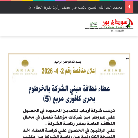
محمد عبد الله الشيخ يكتب في نصف رأي: نفرة عطاء الإحسان الخامسة بالقضارف… سردية الاجادة والحلول الناجعة