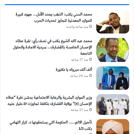
محمد السني يكتب: الذهب يجدد الأمل… جهود كبيرة
للموارد المعدنية لتجاوز تحديات الحرب
منذ ساعة واحدة
محمد عبد الله الشيخ يكتب في نصف رأي: نفرة عطاء
الإحسان الخامسة بالقضارف… سردية الاجادة والحلول
الناجعة
منذ 17 ساعة
ألف ألف مبروك يا دكتورة
منذ 20 ساعة
وزير الموارد البشرية والرعاية الاجتماعية يدشن نفرة “عطاء
الإحسان (5)” بولاية القضارف بتكلفة تجاوزت 27 مليار جنيه
منذ 21 ساعة
تأجيل الالم…… الحكومة التي يستحقونها د. كرار التهامي
يكتب 1/2