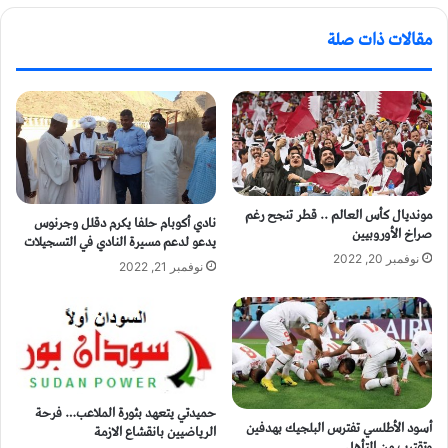
مقالات ذات صلة
مونديال كأس العالم .. قطر تنجح رغم
نادي أكوبام حلفا يكرم دقلل وجرنوس
صراخ الأوروبيين
يدعو لدعم مسيرة النادي في التسجيلات
نوفمبر 20, 2022
نوفمبر 21, 2022
حميدتي يتعهد بثورة الملاعب… فرحة
أسود الأطلسي تفترس البلجيك بهدفين
الرياضيين بانقشاع الازمة
وتقترب من التأهل