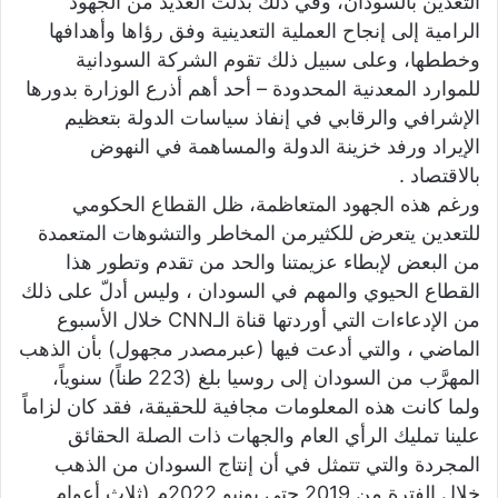
التعدين بالسودان، وفي ذلك بُذلت العديد من الجهود
الرامية إلى إنجاح العملية التعدينية وفق رؤاها وأهدافها
وخططها، وعلى سبيل ذلك تقوم الشركة السودانية
للموارد المعدنية المحدودة – أحد أهم أذرع الوزارة بدورها
الإشرافي والرقابي في إنفاذ سياسات الدولة بتعظيم
الإيراد ورفد خزينة الدولة والمساهمة في النهوض
بالاقتصاد .
ورغم هذه الجهود المتعاظمة، ظل القطاع الحكومي
للتعدين يتعرض للكثيرمن المخاطر والتشوهات المتعمدة
من البعض لإبطاء عزيمتنا والحد من تقدم وتطور هذا
القطاع الحيوي والمهم في السودان ، وليس أدلّ على ذلك
من الإدعاءات التي أوردتها قناة الـCNN خلال الأسبوع
الماضي ، والتي أدعت فيها (عبرمصدر مجهول) بأن الذهب
المهرَّب من السودان إلى روسيا بلغ (223 طناً) سنوياً،
ولما كانت هذه المعلومات مجافية للحقيقة، فقد كان لزاماً
علينا تمليك الرأي العام والجهات ذات الصلة الحقائق
المجردة والتي تتمثل في أن إنتاج السودان من الذهب
خلال الفترة من 2019 حتى يونيو 2022م (ثلاث أعوام