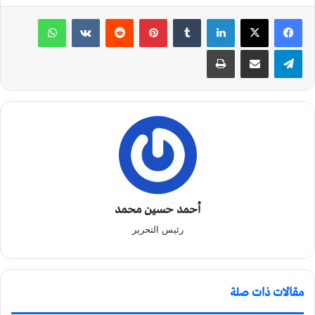
لينكدإن
‏Tumblr
بينتيريست
‏Reddit
‏VKontakte
واتساب
تيلقرام
مشاركة عبر البريد
طباعة
أحمد حسين محمد
رئيس التحرير
مقالات ذات صلة