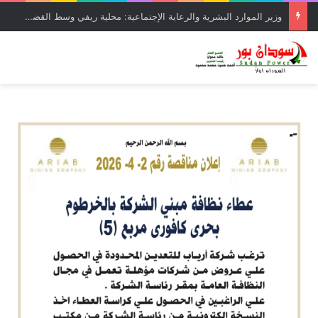
وزير الموارد البشرية والرعاية الإجتماعية: محلية ريفي وسط القضارف تستحق أكبر المشروعات لدورها في جباية الزكاة