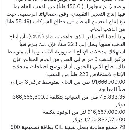
ونصف) لم يتجاوزالـ( 156.0 طناً) من الذهب الخام بما
فيها إنتاج التعدين التقليدي، وفق إحصائياتنا الرسمية، حيث
بلغ إنتاج التعدين المنظَّم في قطاع الشركات (58.49 طناً)
من الذهب الخام.
وإذا أخذنا الافتراض الذي جاءت به قناة (CNN) بأن إنتاج
الذهب سنوياً يصل إلى 223 طناً، فإن ذلك يلزم فنياً
استهلاك مدخلات الإنتاج الضرورية الآتية، وبما أن متوسط
تركيز الذهب 3 جرام في الطن من الخام المعالج، فإن
ذلك يحتاج الآتي (الجدول أدناه يوضح احتياجات مدخلات
الإنتاج لاستخلاص 223 طناً من الذهب)
91,666,700.00 طن من الخام بمتوسط تركيز 3 جرام/
طناً للمعالجة.
45,833.35 طن من السيانيد بتكلفة 366,666,800.0
دولار.
916,667,000.00 لتر من الوقود بتكلفة
1,200,833,770.00 دولار.
79 مصنع معالجة يعمل بتقنية CIL بطاقة تصميمية 500