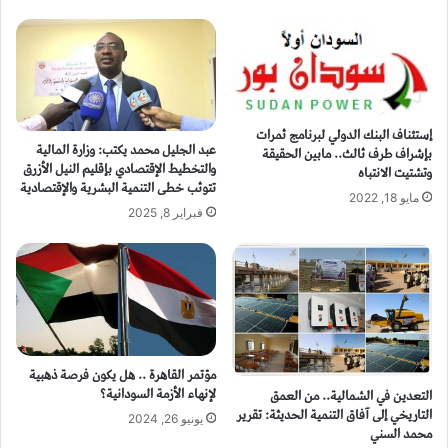
إستئناف البنك الدولي لبرنامج ثمرات
عبد الجليل محمد يكتب: وزارة المالية
بإشراف طرف ثالث.. مابين الحقيقة
والتخطيط الإقتصادي بإقليم النيل الأزرق
وتشتيت الانتباه
تتوثب خطى التنمية البشرية والإقتصادية
مايو 18, 2022
فبراير 8, 2025
مؤتمر القاهرة .. هل يكون فرصة ذهبية
لإنهاء الأزمة السودانية؟
التعدين في الشمالية.. من العمق
التاريخي إلى آفاق التنمية الحديثة: تقرير
يونيو 26, 2024
محمد السني