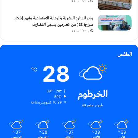
منذ 16 ساعة
وزير الموارد البشرية والرعاية الاجتماعية يشهد إطلاق
سراح( 33 ) من الغارمين بسجن القضارف
منذ 19 ساعة
الطقس
28
℃
الخرطوم
39º - 28º
59%
10.29 كيلومتر/ساعة
غيوم متفرقة
37
38
37
39
39
℃
℃
℃
℃
℃
الأحد
الأثنين
الثلاثاء
الأربعاء
الخميس