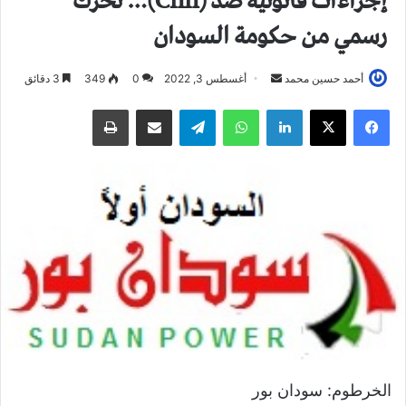
إجراءات قانونية ضد (Cnn)… تحرك
رسمي من حكومة السودان
أحمد حسين محمد
أ
أغسطس 3, 2022
0
349
3 دقائق
ر
فيسبوك
X
لينكدإن
واتساب
تيلقرام
مشاركة عبر البريد
طباعة
س
ل
ب
ر
ي
د
ا
إ
ل
ك
ت
ر
و
الخرطوم: سودان بور
ن