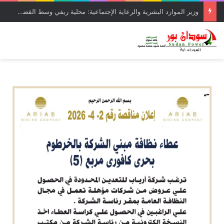
وزير الموارد البشرية والرعاية الإجتماعية: محلية ريفي وسط القضارف تستحق أكبر المشروعات لدورها في جباية الزكاة