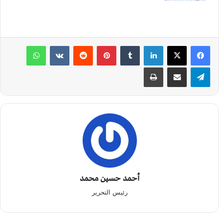
لينكدإن
‏Tumblr
بينتيريست
‏Reddit
‏VKontakte
واتساب
تيلقرام
مشاركة عبر البريد
طباعة
أحمد حسين محمد
رئيس التحرير