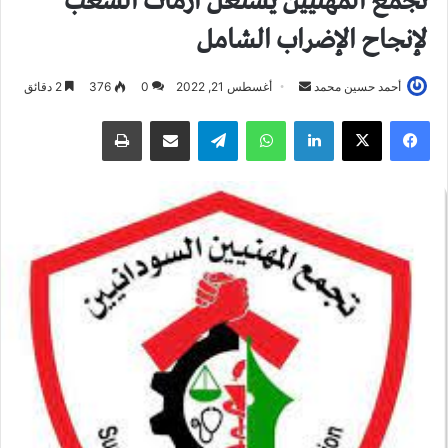
تجمع المهنيين يستغل أزمات الشعب
لإنجاح الإضراب الشامل
أحمد حسين محمد
أ
أغسطس 21, 2022
0
376
2 دقائق
ر
فيسبوك
X
لينكدإن
واتساب
تيلقرام
مشاركة عبر البريد
طباعة
س
ل
ب
ر
ي
د
ا
إ
ل
ك
ت
ر
و
ن