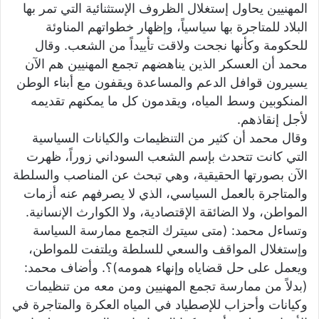
المهنيين يحاول إستغلال الظروف الإستثنائية التي تمر بها
البلاد للمتاجرة بها سياسياً، وإظهار خطواتهم المناوئة
للحكومة وكأنها نجحت ولاقت تأييداً من الشعب. وقال
محمد أن العسكر الذين يناهضهم تجمع المهنيين هم الآن
يسيرون قوافل الدعم والمساعدة ويقفون مع أبناء الوطن
المنكوبين وسط المياه، ويقدمون كل ما يمكنهم تقديمه
لأجل إنقاذهم.
وقال محمد أن كثير من التنظيمات والكيانات السياسية
التي كانت تتحدث بإسم الشعب السوداني زوراً، ظهرت
الآن بصورتها الحقيقية، وهي تبحث عن المناصب والسلطة
والمتاجرة بالعمل السياسي، الذي لا يصرفهم عنه أزمات
المواطن، ولا الضائقة الإقتصادية، ولا الكوارث الإنسانية.
وتساءل محمد: (متى سيترك التجمع ممارسة السياسة
وإستغلال المواقف والسعي للسلطة ويلتفت للمواطن،
ويعمل على حل قضاياه وإنهاء همومه)؟. وأضاف محمد:
(بدلاً من ممارسة تجمع المهنيين ومن معه من تنظيمات
وكيانات وأحزاب للإصطياد في المياه العكرة والمتاجرة في