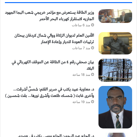
وزير الطاقة يستعرض مع مؤتمر خريجي شعب البجا الجهود
الجاريه لاستقرار كهرباء البحر الأحمر
منذ 6 ساعات
الأمين العام لديوان الزكاة ووالي شمال كردفان يبحثان
ترتيبات العودة للديار وإعادة الإعمار
منذ 7 ساعات
بيان صحفي رقم ٤ من الطاقة ​عن الموقف الكهربائي في
البلاد
منذ 18 ساعة
د. معاوية عبيد يكتب في صرير القلم: شمسٌ أشرقت…
وأخرى غابت ( شمسك طلعت وأشرق نورها… بقت شمسين )
منذ 19 ساعة
د. الحاج عبد الرحمن الحاج موسى يكتب في «صدى