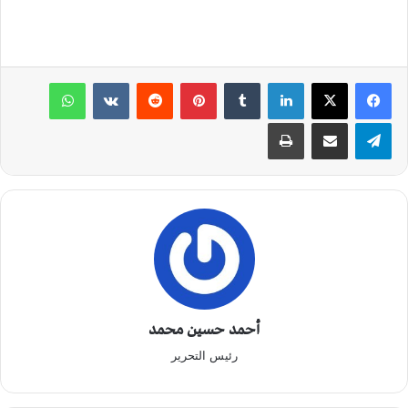
لينكدإن
‏Tumblr
بينتيريست
‏Reddit
‏VKontakte
واتساب
تيلقرام
مشاركة عبر البريد
طباعة
أحمد حسين محمد
رئيس التحرير