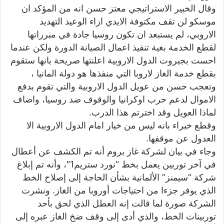
وقال الخبير الاستراتيجي معتز حسن انه من المؤكد ان
موسكو لن تقف مكتوفة الايدي ازاء الوعيد التهديد
الاروبي، لم يستبعد ان تكون روسيا جادة في مبرراتها
لقطع الخدمة بغية تنفيذ اعمال الصيانة الدورة ولكن عندما
احست بجبروت الدول الاروبية اعلنتها صريحة بانها ستقوم
بقطع خدمة الغاز لاروبا التي منفذها هو دولة المانيا ،
وتعجب حسن من عويل الدول الاروبية والتي تقوم بدفع
الاموال لدعم حرب اوكرانيا والوقوف ضد روسيا، واضاف
لماذا العويل وقد اخترتم هذا الدرب.
وقطع خبراء بانه ليس من خيار امام الدول الاروبية الا
العدول عن موقفها.
وجاء في بيان لشركة غاز بروم أنه تم الكشف عن أعطال
في آخر توربين يعمل بخط “نورد ستريم1″، وأنه تم إبلاغ
شركة “سيمنز” الألمانية بشأن الحاجة إلى إصلاح الخط
الذي يوفر جزءا من احتياجات أوروبا من الغاز. ونشرت
الشركة صورة لما قالت إنه العطل الذي لحق بأحد
توربينات الخط، والذي أدى إلى وقف ضخ الغاز عبره إلى