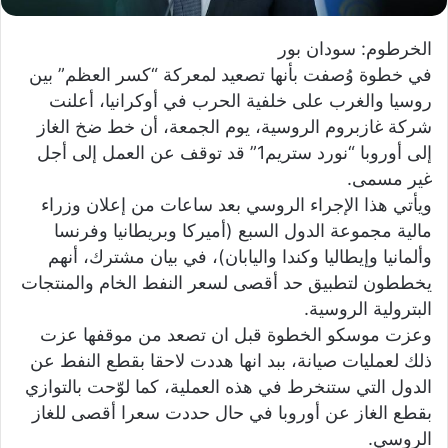
ي
الخرطوم: سودان بور
ا
في خطوة وُصفت بأنها تصعيد لمعركة “كسر العظم” بين
روسيا والغرب على خلفية الحرب في أوكرانيا، أعلنت
شركة غازبروم الروسية، يوم الجمعة، أن خط ضخ الغاز
إلى أوروبا “نورد ستريم1” قد توقف عن العمل إلى أجل
غير مسمى.
ويأتي هذا الإجراء الروسي بعد ساعات من إعلان وزراء
مالية مجموعة الدول السبع (أميركا وبريطانيا وفرنسا
وألمانيا وإيطاليا وكندا واليابان)، في بيان مشترك، أنهم
يخططون لتطبيق حد أقصى لسعر النفط الخام والمنتجات
البترولية الروسية.
وعزت موسكو الخطوة قبل ان تصعد من موقفها عزت
ذلك لعمليات صيانة، ببد انها هددت لاحقا بقطع النفط عن
الدول التي ستنخرط في هذه العملية، كما لوّحت بالتوازي
بقطع الغاز عن أوروبا في حال حددت سعرا أقصى للغاز
الروسي.