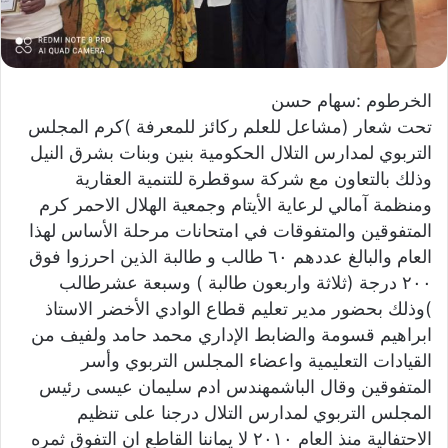
ي
ا
الخرطوم :سهام حسن
تحت شعار (مشاعل للعلم ركائز للمعرفة )كرم المجلس
التربوي لمدارس التلال الحكومية بنين وبنات بشرق النيل
وذلك بالتعاون مع شركة سوقطرة للتنمية العقارية
ومنظمة آمالي لرعاية الأيتام وجمعية الهلال الاحمر كرم
المتفوقين والمتفوقات في امتحانات مرحلة الأساس لهذا
العام والبالغ عددهم ٦٠ طالب و طالبة الذين احرزوا فوق
٢٠٠ درجة (ثلاثة واربعون طالبة ) وسبعة عشرطالب
)وذلك بحضور مدير تعليم قطاع الوادي الأخضر الاستاذ
ابراهيم قسومة والضابط الإداري محمد حامد ولفيف من
القيادات التعليمية واعضاء المجلس التربوي وأسر
المتفوقين وقال الباشمهندس ادم سليمان عيسى رئيس
المجلس التربوي لمدارس التلال درجنا على تنظيم
الاحتفالية منذ العام ٢٠١٠ لا يماننا القاطع ان التفوق ثمره