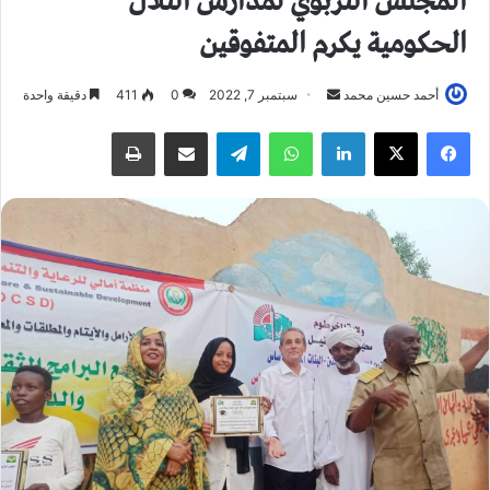
المجلس التربوي لمدارس التلال
الحكومية يكرم المتفوقين
أحمد حسين محمد
أ
سبتمبر 7, 2022
0
411
دقيقة واحدة
ر
فيسبوك
X
لينكدإن
واتساب
تيلقرام
مشاركة عبر البريد
طباعة
س
ل
ب
ر
ي
د
ا
إ
ل
ك
ت
ر
و
ن