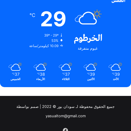
الطقس
29
℃
الخرطوم
39º - 29º
53%
10.09 كيلومتر/ساعة
غيوم متفرقة
37
38
37
39
39
℃
℃
℃
℃
℃
الأحد
الأثنين
الثلاثاء
الأربعاء
الخميس
جميع الحقوق محفوظة لـ سودان بور © 2022 | صمم بواسطة
yasualtom@gmail.com
فيسبوك