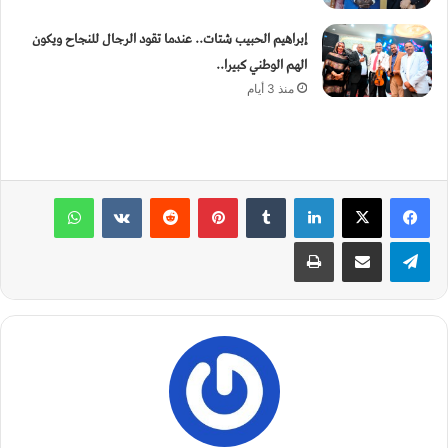
إبراهيم الحبيب شتات.. عندما تقود الرجال للنجاح ويكون
الهم الوطني كبيرا..
منذ 3 أيام
لينكدإن
‏Tumblr
بينتيريست
‏Reddit
‏VKontakte
واتساب
تيلقرام
مشاركة عبر البريد
طباعة