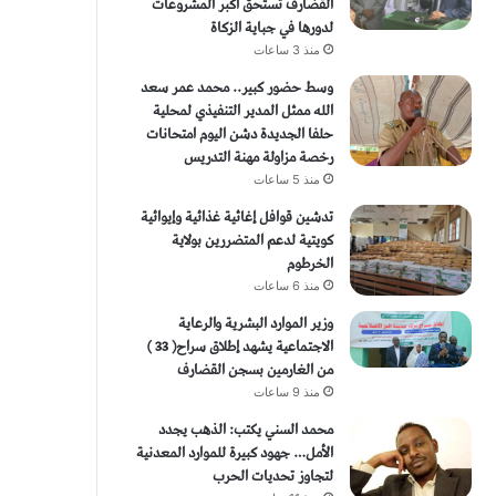
القضارف تستحق أكبر المشروعات
لدورها في جباية الزكاة
منذ 3 ساعات
وسط حضور كبير.. محمد عمر سعد
الله ممثل المدير التنفيذي لمحلية
حلفا الجديدة دشن اليوم امتحانات
رخصة مزاولة مهنة التدريس
منذ 5 ساعات
تدشين قوافل إغاثية غذائية وإيوائية
كويتية لدعم المتضررين بولاية
الخرطوم
منذ 6 ساعات
وزير الموارد البشرية والرعاية
الاجتماعية يشهد إطلاق سراح( 33 )
من الغارمين بسجن القضارف
منذ 9 ساعات
محمد السني يكتب: الذهب يجدد
الأمل… جهود كبيرة للموارد المعدنية
لتجاوز تحديات الحرب