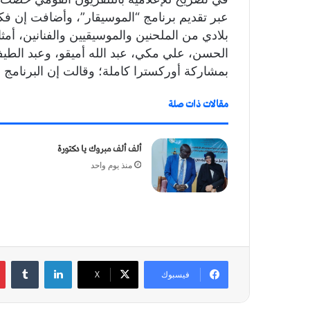
عبر تقديم برنامج “الموسيقار”، وأضافت إن فكر
بلادي من الملحنين والموسيقيين والفنانين، أ
الحسن، علي مكي، عبد الله أميقو، وعبد الطي
بمشاركة أوركسترا كاملة؛ وقالت إن البرنام
مقالات ذات صلة
ألف ألف مبروك يا دكتورة
منذ يوم واحد
لينكدإن
‏Tumblr
فيسبوك
X