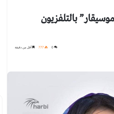
وسيقار” بالتلفزيون
0
777
أقل من دقيقة