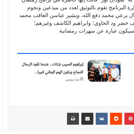
ة البرنامج تقوم بالتوثيق لعدد من مبدعين ونجوم
مثال برعي محمد دفع الله، وبشير عباسن العاقب محمد
ف خضر ود الحاوي؛ وابراهيم الكاشف وغيرهم؛
ج سيكون عبارة عن سهرات رمضانية
إبراهيم الحبيب شتات.. عندما تقود الرجال
للنجاح ويكون الهم الوطني كبيرا..
منذ يومين
بينتيريست
‏Reddit
‏VKontakte
مشاركة عبر البريد
طباعة