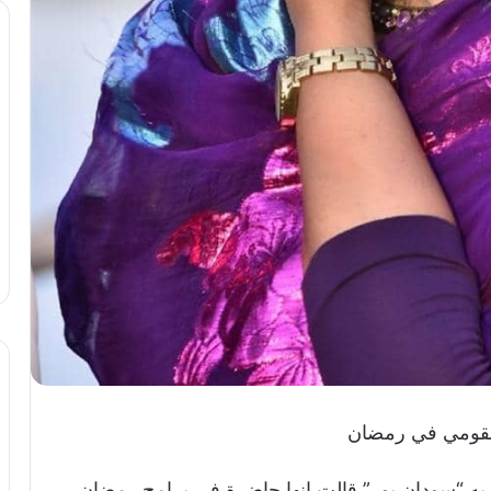
القومي في رمضان
به “سودان بور” قالت إنها حاضرة في برامج رمضان