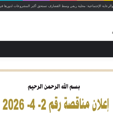
 عمر سعد الله ممثل المدير التنفيذي لمحلية حلفا الجديدة دشن اليوم امتحانات ر