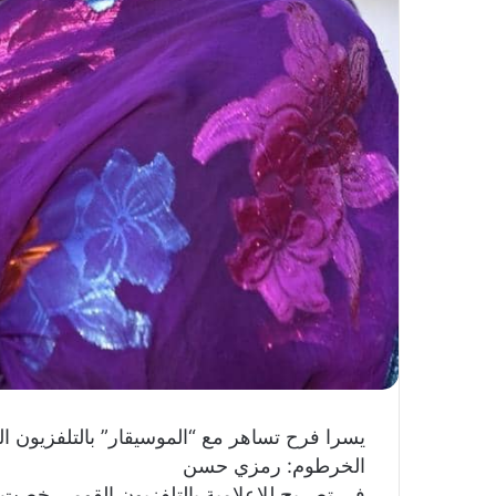
يسرا فرح تساهر مع “الموسيقار” بالتلفزيون 
الخرطوم: رمزي حسن
في تصريح للإعلامية بالتلفزيون القومي خصت 