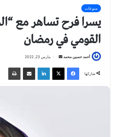
منوعات
يسرا فرح تساهر مع “الم
القومي في رمضان
أحمد حسين محمد
أ
مارس 23, 2022
ر
فيسبوك
X
لينكدإن
مشاركة عبر البريد
طباعة
س
شاركها
ل
ب
ر
ي
د
ا
إ
ل