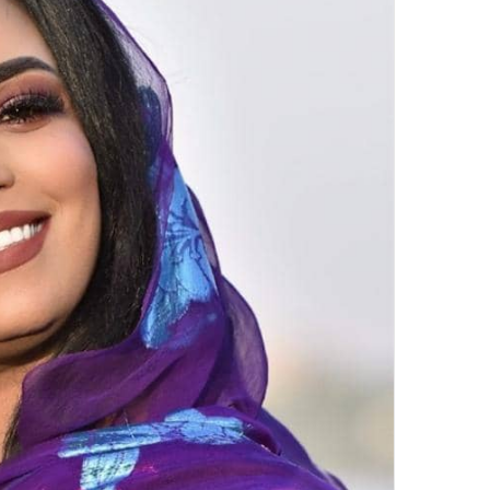
ك
ت
ر
و
ن
ي
ا