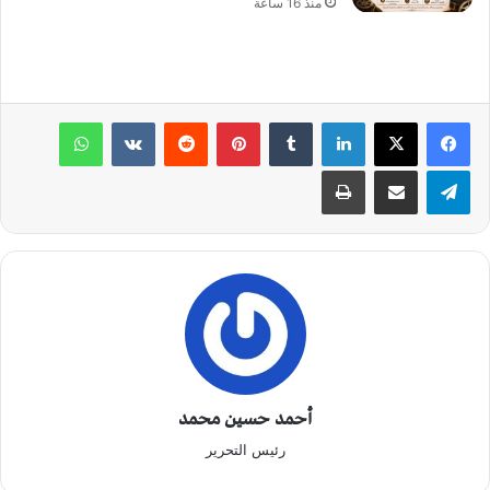
منذ 16 ساعة
لينكدإن
‏Tumblr
بينتيريست
‏Reddit
‏VKontakte
واتساب
تيلقرام
مشاركة عبر البريد
طباعة
أحمد حسين محمد
رئيس التحرير