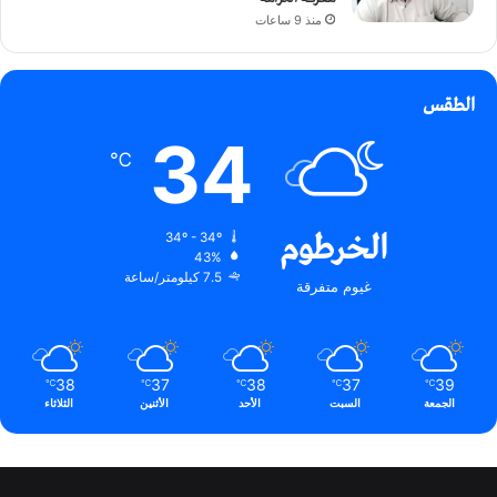
منذ 9 ساعات
الطقس
34
℃
الخرطوم
34º - 34º
43%
7.5 كيلومتر/ساعة
غيوم متفرقة
38
37
38
37
39
℃
℃
℃
℃
℃
الجمعة
السبت
الأحد
الأثنين
الثلاثاء