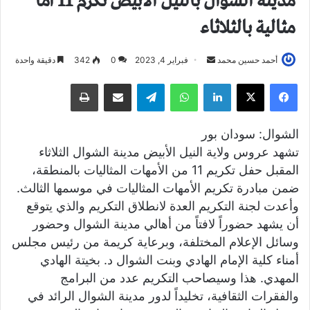
مدينة الشوال بالنيل الابيض تكرم 11 أما
مثالية بالثلاثاء
أحمد حسين محمد
أ
فبراير 4, 2023
0
342
دقيقة واحدة
ر
فيسبوك
X
لينكدإن
واتساب
تيلقرام
مشاركة عبر البريد
طباعة
س
ل
ب
الشوال: سودان بور
ر
تشهد عروس ولاية النيل الأبيض مدينة الشوال الثلاثاء
ي
المقبل حفل تكريم 11 من الأمهات المثاليات بالمنطقة،
د
ضمن مبادرة تكريم الأمهات المثاليات في موسمها الثالث.
ا
وأعدت لجنة التكريم العدة لانطلاق التكريم والذي يتوقع
إ
أن يشهد حضوراً لافتاً من أهالي مدينة الشوال وحضور
ل
وسائل الإعلام المختلفة، وبرعاية كريمة من رئيس مجلس
ك
أمناء كلية الإمام الهادي وبنت الشوال د. بخيتة الهادي
ت
ر
المهدي. هذا وسيصاحب التكريم عدد من البرامج
و
والفقرات الثقافية، تخليداً لدور مدينة الشوال الرائد في
ن