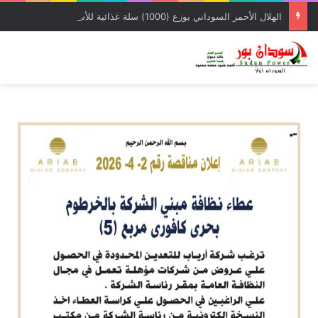
الهلال الأحمر السوداني يوزع (1000) سلة غذائية للأسر المتأثرة بالحرب بمحلية شرق النيل