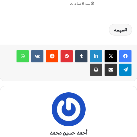
منذ 6 ساعات
مهمة
لينكدإن
‏Tumblr
بينتيريست
‏Reddit
‏VKontakte
واتساب
تيلقرام
مشاركة عبر البريد
طباعة
أحمد حسين محمد