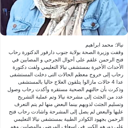
و
ن
ي
ا
نيالا: محمد ابراهيم
وقفت وزيرة الصحة بولاية جنوب دارفور الدكتورة رحاب
فتح الرحمن علقم على أحوال الجرحي و المصابين في
الأحداث الأخيرة بمستشفى نيالا التعليمي ولفت دكتورة
رحاب إلى خروج معظم الحالات التى دخلت المستشفى
عدا 4 حالات مازالوا يتلقون العلاج حاليا بالمستشفى
وذكرت بأن حالتهم الصحية مستقره وأكدت رحاب وصول
عدد من الجثث إلى مشرحة نيالا وتم عملية التشريح
وتسليم الجثث لذويهم بينما البعض منها لم يتم التعرف
عليها والبعض لم يصل إلى المشرحة واشادت رحاب فتح
الرحمن بجهود الكوادر الطبية بمستشفى نيالا التعليمي
على دورهم الكبير فى إسعاف المرضى والمصابين وهم