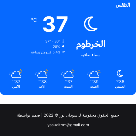
الطقس
37
℃
الخرطوم
37º - 36º
28%
5.43 كيلومتر/ساعة
سماء صافية
37
38
37
39
36
℃
℃
℃
℃
℃
الخميس
الجمعة
السبت
الأحد
الأثنين
جميع الحقوق محفوظة لـ سودان بور © 2022 | صمم بواسطة
yasualtom@gmail.com