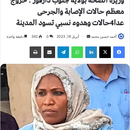
وزيرة الصحة بولاية جنوب دارفور : خروج
معظم حالات الإصابة والجرحى
عدا4حالات وهدوء نسبي تسود المدينة
أحمد حسين محمد
أ
أبريل 18, 2023
0
362
دقيقة واحدة
ر
فيسبوك
X
لينكدإن
واتساب
تيلقرام
مشاركة عبر البريد
طباعة
س
ل
ب
ر
ي
د
ا
إ
ل
ك
ت
ر