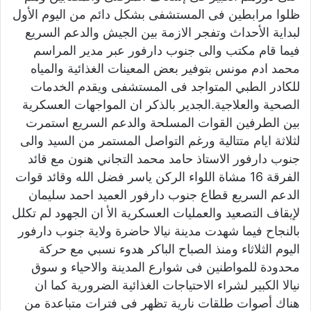
ظلوا مرابطين فى المستشفى بشكل دائم من اليوم الأول
لبداية الأحداث وتفجر الازمة بين الجيش والدعم السريع
فيما قام مكتب والى جنوب دارفور عبر مدير المراسم
محمد ادم مونس بتوفير بعض المعينات الغذائية والمياه
للكادر الطبي المتواجد فى المستشفى ويقدم الخدمات
الصحية والعلاجية.الجدير بالذكر ان المواجهات العسكرية
بين الطرفين القوات المسلحة والدعم السريع استمرت
لثلاثة ايام متتالية ورغم التواصل المستمر من السيد والى
جنوب دارفور الاستاذ حامد محمد التجاني هنون مع قائد
الفرقة 16 مشاة اللواء الركن ياسر فضل الله وقائد قوات
الدعم السريع قطاع جنوب دارفور العميد احمد سليمان
لإيقاف التصعيد والعمليات العسكرية الأ ان الجهود لم تكلل
بالنجاح فيما شهدت مدينة نيالا حاضرة ولاية جنوب دارفور
اليوم الثلاثاء ومنذ الصباح الباكر هدوء نسبي مع حركة
محدودة للمواطنين فى شوارع المدينة والاحياء و سوق
نيالا الكبير لشراء الاحتياجات الغذائية الضرورية كما ان
هناك أصوات طلقات نارية تظهر فى فترات متباعدة من