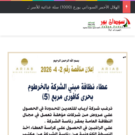
الهلال الأحمر السوداني يوزع (1000) سلة غذائية للأسر المتأثرة بالحرب بمحلية شرق النيل