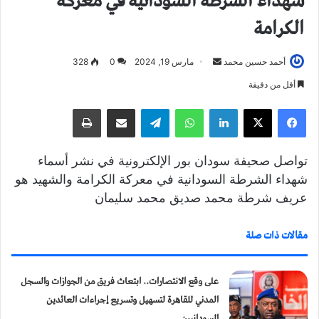
شهداء الشرطة السودانية في معركة
الكرامة
أحمد حسين محمد
أ
مارس 19, 2024
0
328
ر
أقل من دقيقة
س
فيسبوك
X
لينكدإن
واتساب
تيلقرام
مشاركة عبر البريد
طباعة
ل
ب
ر
تواصل صحيفة سودان بور الإلكترونية في نشر أسماء
ي
شهداء الشرطة السودانية في معركة الكرامة والشهيد هو
د
عريف شرطة محمد صديق محمد سليمان
ا
إ
مقالات ذات صلة
ل
ك
ت
​على وقع الانتصارات.. ابتعاث فريق من الجوازات والسجل
ر
المدني للقاهرة لتسهيل وتسريع إجراءات العائدين
و
السودانيين
ن