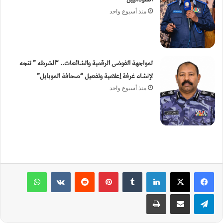
ي
منذ أسبوع واحد
ا
لمواجهة الفوضى الرقمية والشائعات.. “الشرطه ” تتجه
لإنشاء غرفة إعلامية وتفعيل “صحافة الموبايل”
منذ أسبوع واحد
لينكدإن
‏Tumblr
بينتيريست
‏Reddit
‏VKontakte
واتساب
تيلقرام
مشاركة عبر البريد
طباعة