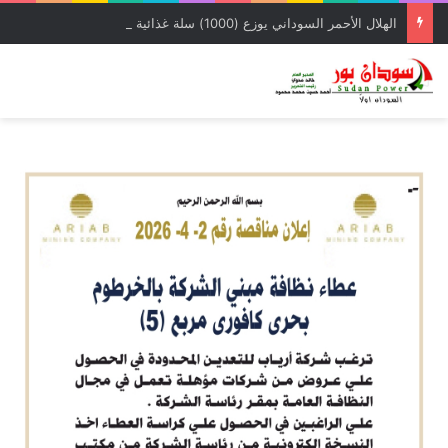
الهلال الأحمر السوداني يوزع (1000) سلة غذائية للأسر المتأثرة بالحرب بمحلية شرق النيل