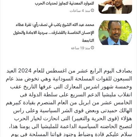
للموارد المعدنية لتجاوز تحديات الحرب
و
منذ 4 ساعات
ن
ي
محمد عبد الله الشيخ يكتب في نصف رأي: نفرة عطاء
ا
الإحسان الخامسة بالقضارف… سردية الاجادة والحلول
الناجعة
منذ 19 ساعة
يصادف اليوم الرابع عشر من اغسطس للعام 2024 العيد
السبعون للقوات المسلحة السودانية وهي تخوض منذ عام
وخمسة شهور اشرس المعارك التى عرفها التاريخ عقب
انقلاب مليشيا الدعم السريع على سلطة الدولة فى
الخامس عشر من ابريل من العام المنصرم بقيادة كبيرهم
الهالك حميدتى وبعض قوى الشر السياسية وعلى راس
هؤلاء (قوى الحرية والتغيير) التى انحازت لخيار الحرب
لتصبح الحاضنه السياسية الداعمة للمليشيا الى يومنا هذا،
سلام عليكم قادة وضباط وجنود قواتنا المسلحة فى يوم