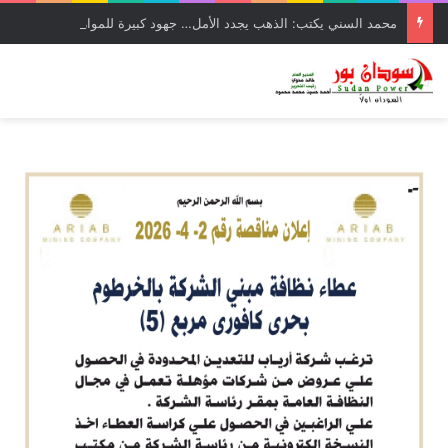
محمد السني يكتب: الذهب يجدد الأمل… جهود كبيرة للموارد المعدنية لتجاوز تحديات الحرب