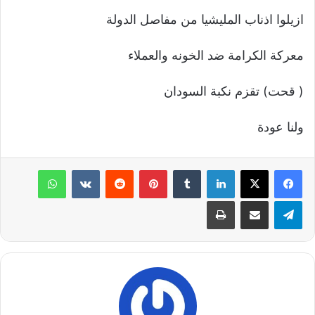
ازيلوا اذناب المليشيا من مفاصل الدولة
معركة الكرامة ضد الخونه والعملاء
( قحت) تقزم نكبة السودان
ولنا عودة
لينكدإن
‏Tumblr
بينتيريست
‏Reddit
‏VKontakte
واتساب
تيلقرام
مشاركة عبر البريد
طباعة