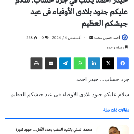
حيدر أحمد يكتب في جرد حساب: سلام
عليكم جنود بلادى الأوفياء فى عيد
جيشكم العظيم
أحمد حسين محمد
أ
أغسطس 14, 2024
0
258
ر
دقيقة واحدة
س
فيسبوك
X
لينكدإن
واتساب
تيلقرام
مشاركة عبر البريد
طباعة
ل
ب
ر
جرد حساب… حيدر احمد
ي
د
سلام عليكم جنود بلادى الاوفياء فى عيد جيشكم العظيم
ا
إ
مقالات ذات صلة
ل
ك
ت
محمد السني يكتب: الذهب يجدد الأمل… جهود كبيرة
ر