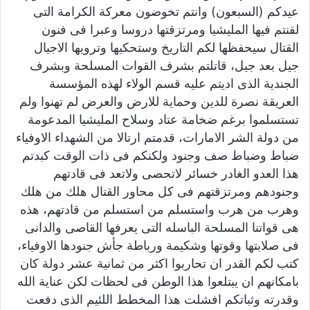
عيدكم (السبعون) وانتم تخوضون معركة الكرامة التى
لقنتم فيها المليشيا ومرتزقتها دروسا وعبرا فى فنون
القتال سيحفظها لكم التاريخ وستحكيها وترويها الاجيال
جيل بعد جيل، قاتلتم بشرف القوات المسلحة وبشرف
الجندية الذى اديتم عليه قسم الولاء لهذه المؤسسة
العريقة نصرة للدين وحماية للارض والعرض لم تهنوا ولم
تستسلموا برغم ضخامة عتاد وسلاح المليشيا المدعومة
من دولة الشر الامارات، قدمتم ارتالا من الشهداء الاوفياء
ضباط وضباط صف وجنود ولكنكم فى ذات الوقت كبدتم
هذا العدو الغادر خسائر لاتحصى ولاتعد فى قادتهم
وجنودهم ومرتزقتهم فى كل محاور القتال هلك من هلك
وهرب من هرب واستسلم من استسلم من قادتهم، هذه
هى قواتنا المسلحة الباسله التى يعرفها القاصى والدانى
فى صلابتها وقوتها وشكيمة ورباطة جأش جنودها الاوفياء،
كتب لكم القدر ان تحاربوا اكثر من ثمانية عشر دولة كان
بامكانهم ان يبتلعوا هذا الوطن فى لحظات لكن عناية الله
وقدرته وثباتكم افشلت هذا المخطط اللئيم الذى دفعت