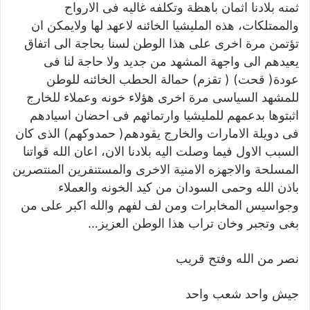
ثمنه بلادنا اثمان باهظة وتكلفه غاليه فى الارواح
والممتلكات، هذه المليشيا الخائنه لاعهد لها ولايمكن ان
تؤتمن مرة اخرى على هذا الوطن لسنا بحاجة الى اتفاق
يعيدهم الى واجهة المشهد من جديد ولا حاجة لنا فى
عودة( قحت) ( تقزم) حمالة الحطب الخائنه للوطن
للمشهد السياسى مرة اخرى هؤلاء خونه وعملاء للخارج
اثبتوها بدعمهم للمليشيا وارتمائهم فى احضان اسيادهم
فى دويلة الامارات والخارج يقودهم( حمدوكهم) الذى كان
السبب الاول فيما وصلت اليه بلادنا الان، اعان الله قواتنا
المسلحة والاجهزه الامنية الاخرى والمستنفرين المنتصرين
باذن الله وحمى السودان من كيد الخونه والعملاء
وجواسيس المخابرات ومن لف لفهم والله اكبر على من
بغى وتجبر وخان تراب هذا الوطن العزيز…
نصر من الله وفتح قريب
جيش واحد شعب واحد