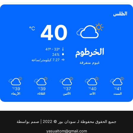
الطقس
40
℃
الخرطوم
41º - 33º
24%
7.27 كيلومتر/ساعة
غيوم متفرقة
39
39
37
40
41
℃
℃
℃
℃
℃
السبت
الأحد
الأثنين
الثلاثاء
الأربعاء
جميع الحقوق محفوظة لـ سودان بور © 2022 | صمم بواسطة
yasualtom@gmail.com