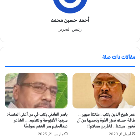
أحمد حسين محمد
رئيس التحرير
مقالات ذات صلة
عمر شيخ الدين يكتب : ملكتنا سهير ..
ياسر الفادني يكتب في من أعلى المنصة:
طاقة حسك تعزز القوة وتحميها من أن
سردية الأهزوجة والتنغيم … الشاعر
تخور. جيشنا.. فاطرين معاكم!!
عبدالحليم سر الختم نموذجًا
أبريل 6, 2023
مارس 21, 2025