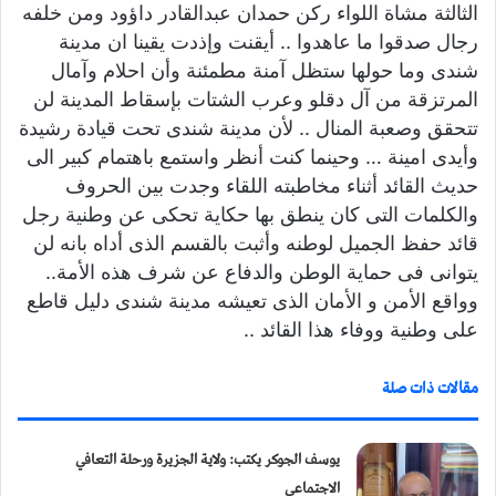
الثالثة مشاة اللواء ركن حمدان عبدالقادر داؤود ومن خلفه
ي
رجال صدقوا ما عاهدوا .. أيقنت وإذدت يقينا ان مدينة
ا
شندى وما حولها ستظل آمنة مطمئنة وأن احلام وآمال
المرتزقة من آل دقلو وعرب الشتات بإسقاط المدينة لن
تتحقق وصعبة المنال .. لأن مدينة شندى تحت قيادة رشيدة
وأيدى امينة … وحينما كنت أنظر واستمع باهتمام كبير الى
حديث القائد أثناء مخاطبته اللقاء وجدت بين الحروف
والكلمات التى كان ينطق بها حكاية تحكى عن وطنية رجل
قائد حفظ الجميل لوطنه وأثبت بالقسم الذى أداه بانه لن
يتوانى فى حماية الوطن والدفاع عن شرف هذه الأمة..
وواقع الأمن و الأمان الذى تعيشه مدينة شندى دليل قاطع
على وطنية ووفاء هذا القائد ..
مقالات ذات صلة
يوسف الجوكر يكتب: ولاية الجزيرة ورحلة التعافي
الاجتماعي