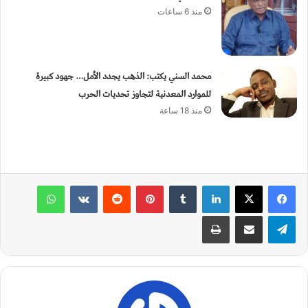
منذ 6 ساعات
محمد السني يكتب: الذهب يجدد الأمل… جهود كبيرة
للموارد المعدنية لتجاوز تحديات الحرب
منذ 18 ساعة
لينكدإن
‏Tumblr
بينتيريست
‏Reddit
‏VKontakte
واتساب
تيلقرام
مشاركة عبر البريد
طباعة