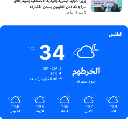
وزير الموارد البشرية والرعاية الاجتماعية يشهد إطلاق
سراح( 33 ) من الغارمين بسجن القضارف
منذ 16 ساعة
الطقس
34
℃
الخرطوم
39º - 29º
39%
5.46 كيلومتر/ساعة
غيوم متفرقة
36
38
35
37
39
℃
℃
℃
℃
℃
الأحد
الأثنين
الثلاثاء
الأربعاء
الخميس