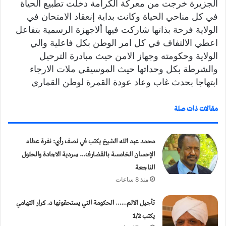
الجزيرة خرجت من معركة الكرامة دخلت تطبيع الحياة
في كل مناحي الحياة وكانت بداية إنعقاد الامتحان في
الولاية فرحة بذاتھا شاركت فيها ألاجھزة الرسمية بتفاعل
اعطي الالتفاف في كل امر الوطن بكل فاعلية والي
الولاية وحكومته وجھاز الامن حيث مبادرة الترحيل
والشرطة بكل وحداتھا حيث الموسيقي ملات الارجاء
ابتھاجا بحدث غاب وعاد عودة القمرة لوطن القماري
مقالات ذات صلة
محمد عبد الله الشيخ يكتب في نصف رأي: نفرة عطاء
الإحسان الخامسة بالقضارف… سردية الاجادة والحلول
الناجعة
منذ 8 ساعات
تأجيل الالم…… الحكومة التي يستحقونها د. كرار التهامي
يكتب 1/2