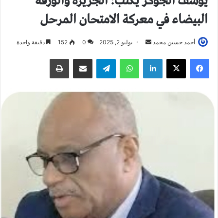
يوسف الجوكر يكتب: الجزيرة والورقة
البيضاء في معركة الامتحان المرحل
أحمد حسين محمد
أ
يوليو 2, 2025
0
152
دقيقة واحدة
ر
فيسبوك
X
لينكدإن
واتساب
تيلقرام
مشاركة عبر البريد
طباعة
س
ل
ب
ر
ي
د
ا
إ
ل
ك
ت
ر
و
ن