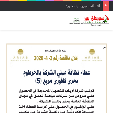
ألف ألف مبروك يا دكتورة