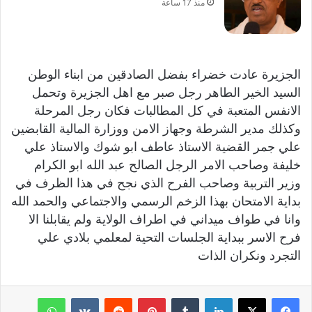
منذ 17 ساعة
الجزيرة عادت خضراء بفضل الصادقين من ابناء الوطن
السيد الخير الطاھر رجل صبر مع اھل الجزيرة وتحمل
الانفس المتعبة في كل المطالبات فكان رجل المرحلة
وكذلك مدير الشرطة وجھاز الامن ووزارة المالية القابضين
علي جمر القضية الاستاذ عاطف ابو شوك والاستاذ علي
خليفة وصاحب الامر الرجل الصالح عبد الله ابو الكرام
وزير التربية وصاحب الفرح الذي نجح في ھذا الظرف في
بداية الامتحان بھذا الزخم الرسمي والاجتماعي والحمد الله
وانا في طواف ميداني في اطراف الولاية ولم يقابلنا الا
فرح الاسر ببداية الجلسات التحية لمعلمي بلادي علي
التجرد ونكران الذات
لينكدإن
‏Tumblr
بينتيريست
‏Reddit
‏VKontakte
واتساب