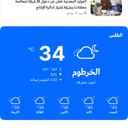
الموارد المعدنية تعلن عن دخول 33 شركة (معالجة
مخلفات) وشركة إمتياز لدائرة الإنتاج
منذ 17 ساعة
الطقس
34
℃
الخرطوم
34º - 34º
32%
5.62 كيلومتر/ساعة
غيوم متفرقة
39
39
38
40
40
℃
℃
℃
℃
℃
السبت
الأحد
الأثنين
الثلاثاء
الأربعاء