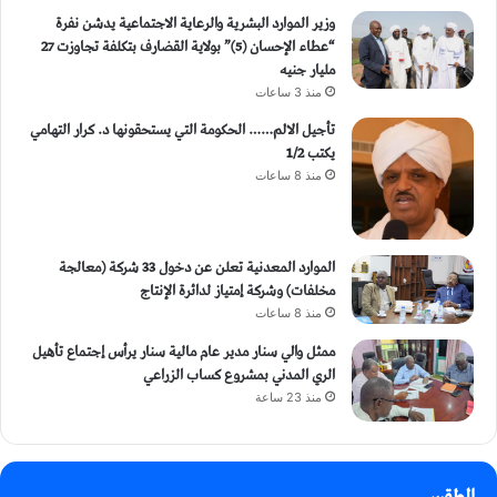
وزير الموارد البشرية والرعاية الاجتماعية يدشن نفرة
“عطاء الإحسان (5)” بولاية القضارف بتكلفة تجاوزت 27
مليار جنيه
منذ 3 ساعات
تأجيل الالم…… الحكومة التي يستحقونها د. كرار التهامي
يكتب 1/2
منذ 8 ساعات
الموارد المعدنية تعلن عن دخول 33 شركة (معالجة
مخلفات) وشركة إمتياز لدائرة الإنتاج
منذ 8 ساعات
ممثل والي سنار مدير عام مالية سنار يرأس إجتماع تأهيل
الري المدني بمشروع كساب الزراعي
منذ 23 ساعة
الطقس