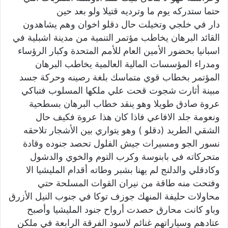
حتما ستدركه يوم ما وترديه قتيلا ولو بعد حين
دار في خلجي وتخيلت حال دقلو اخوان وهم يشاهدون
القائد البرهان يخاطب مؤتمر التنمية من مدينة اشبلية في
اسبانيا بحضور الأمين العام للأمم المتحدة وكبار الرؤساء
ومدراء المؤسسات المالية العالمية يخاطب البرهان
المؤتمر بخطاب قوي متماسك بلغة رصينه وحركة جسد
مبينة أثارت شجوت قحت علي ملكها المسلوب فتباكي
عروة صادق طويلا وهو ينقد خطاب البرهان بسطحية
ونعومة جلد الافاعي فاذا كان هذا عروة فكيف حال
الشقي الطريد (دقلو ) وهو يتواري بين الأشجار تلاحقه
نسور الجو ومسيرات جيش الفلول تحصد جنوده وقادة
متحركاته في بابنوسة وكرب التوم والخوي والدشول
وكادقلي والدلنج لم يهنا بشبر وطاته أقدام المليشيا الا
وفتحت منه طاقة من نيران القوات المسلحة حتي
محاولات حليفة المنهك جوزف توكا في جنوب النيل الأزرق
وباو كانت محارق حصدت أرواح جنود المليشيا وأصبح
عتادهم وسياراتهم غنائم لاسود الفرقة الرابعة في ملكن