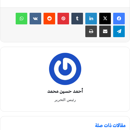
لينكدإن
‏Tumblr
بينتيريست
‏Reddit
‏VKontakte
واتساب
تيلقرام
مشاركة عبر البريد
طباعة
أحمد حسين محمد
رئيس التحرير
مقالات ذات صلة