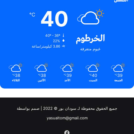
40
℃
الخرطوم
40º - 36º
22%
3.86 كيلومتر/ساعة
غيوم متفرقة
38
38
39
40
39
℃
℃
℃
℃
℃
الجمعة
السبت
الأحد
الأثنين
الثلاثاء
جميع الحقوق محفوظة لـ سودان بور © 2022 | صمم بواسطة
yasualtom@gmail.com
فيسبوك