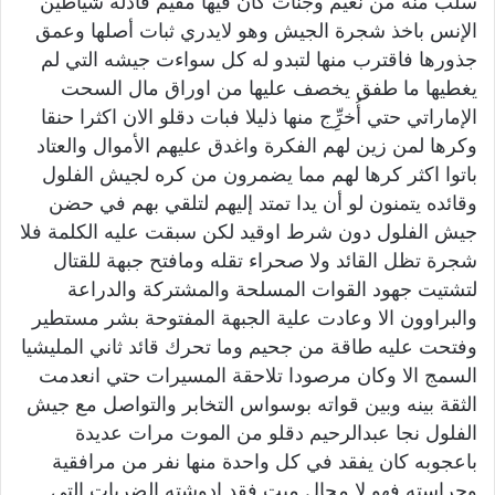
سلب منه من نعيم وجنات كان فيها مقيم فآذله شياطين
الإنس باخذ شجرة الجيش وهو لايدري ثبات أصلها وعمق
جذورها فاقترب منها لتبدو له كل سواءت جيشه التي لم
يغطيها ما طفق يخصف عليها من اوراق مال السحت
الإماراتي حتي أُخرِِّج منها ذليلا فبات دقلو الان اكثرا حنقا
وكرها لمن زين لهم الفكرة واغدق عليهم الأموال والعتاد
باتوا اكثر كرها لهم مما يضمرون من كره لجيش الفلول
وقائده يتمنون لو أن يدا تمتد إليهم لتلقي بهم في حضن
جيش الفلول دون شرط اوقيد لكن سبقت عليه الكلمة فلا
شجرة تظل القائد ولا صحراء تقله ومافتح جبهة للقتال
لتشتيت جهود القوات المسلحة والمشتركة والدراعة
والبراوون الا وعادت علية الجبهة المفتوحة بشر مستطير
وفتحت عليه طاقة من جحيم وما تحرك قائد ثاني المليشيا
السمج الا وكان مرصودا تلاحقة المسيرات حتي انعدمت
الثقة بينه وبين قواته بوسواس التخابر والتواصل مع جيش
الفلول نجا عبدالرحيم دقلو من الموت مرات عديدة
باعجوبه كان يفقد في كل واحدة منها نفر من مرافقية
وحراسته فهو لا محال ميت فقد ادوشته الضربات التي