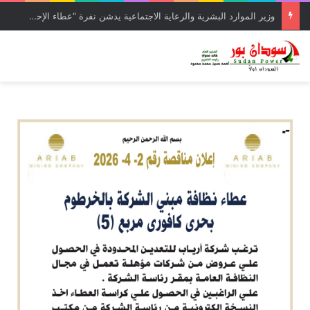
وزير الموارد البشرية والرعاية الاجتماعية يدشن نفرة “عطاء الإحسان (5)” بولاية القضارف بتكلفة تجاوزت 27 مليار جنيه