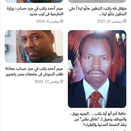
متوكل طه يكتب: البنطون جابُو لينا آ علي
حيدر أحمد يكتب في جرد حساب : وزارة
البنطون جابُو لينا…
الخارجية فى ثوب جديد
ديسمبر 21, 2021
نوفمبر 6, 2024
حيدر أحمد يكتب في جرد حساب: معاناة
طلاب السودان فى جامعات مصر ياعدوى
نوفمبر 17, 2024
حافظ آدم أبو آية يكتب .. ـ الجنيه ينهار..
والموظف يتحول لـ “عاطل مقنن” من
ينقذ الخدمة المدنية والفقراء؟