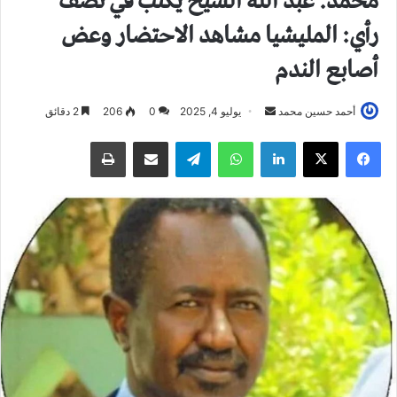
محمد. عبد الله الشيخ يكتب في نصف
رأي: المليشيا مشاهد الاحتضار وعض
أصابع الندم
أحمد حسين محمد
أ
يوليو 4, 2025
0
206
2 دقائق
ر
فيسبوك
X
لينكدإن
واتساب
تيلقرام
مشاركة عبر البريد
طباعة
س
ل
ب
ر
ي
د
ا
إ
ل
ك
ت
ر