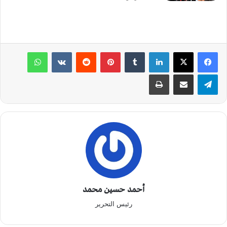
لينكدإن
‏Tumblr
بينتيريست
‏Reddit
‏VKontakte
واتساب
تيلقرام
مشاركة عبر البريد
طباعة
أحمد حسين محمد
رئيس التحرير