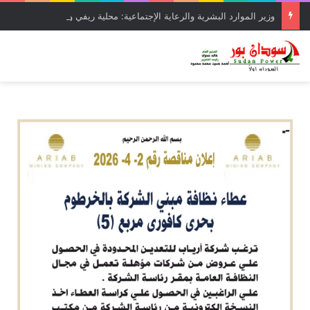
وزير الموارد البشرية والرعاية الإجتماعية: محلية ريفي وسط القضارف تستحق أكبر المشروعات لدورها في جباية الزكاة