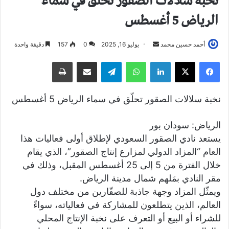
نخبة سلالات الصقور تحلّق في سماء
الرياض 5 أغسطس
أحمد حسين محمد
أ
يوليو 16, 2025
0
157
دقيقة واحدة
ر
فيسبوك
X
لينكدإن
واتساب
تيلقرام
مشاركة عبر البريد
طباعة
س
ل
ب
نخبة سلالات الصقور تحلّق في سماء الرياض 5 أغسطس
ر
ي
الرياض: سودان بور
د
يستعد نادي الصقور السعودي لإطلاق أولى فعاليات هذا
ا
العام “المزاد الدولي لمزارع إنتاج الصقور”، الذي يقام
إ
خلال الفترة من 5 إلى 25 أغسطس المقبل، وذلك في
ل
مقر النادي بمَلهم شمال مدينة الرياض.
ك
ويمثّل المزاد وجهة جاذبة للصقّارين من مختلف دول
ت
العالم، الذين يتطلعون للمشاركة في فعالياته، سواءً
ر
و
للشراء أو البيع أو التعرف على نخبة الإنتاج المحلي
ن