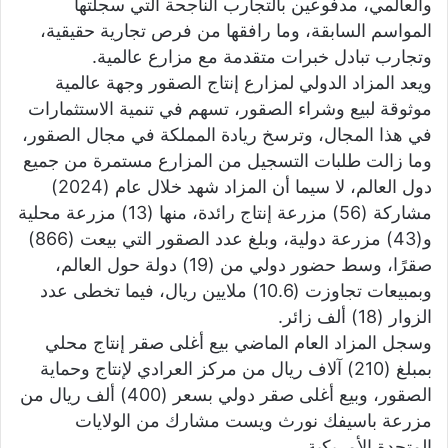
والعالمي، مدفوعين بالتجارب الناجحة التي سجلتها
ي
المواسم السابقة، وما رافقها من فرص تجارية حقيقية،
ا
وتجارب تبادل خبرات متقدمة مع مزارع عالمية.
ويعد المزاد الدولي لمزارع إنتاج الصقور وجهة عالمية
موثوقة لبيع وشراء الصقور، تسهم في تنمية الاستثمارات
في هذا المجال، وترسخ ريادة المملكة في مجال الصقور،
وما زالت طلبات التسجيل من المزارع مستمرة من جميع
دول العالم، لا سيما أن المزاد شهد خلال عام (2024)
مشاركة (56) مزرعة إنتاج رائدة، منها (13) مزرعة محلية
و(43) مزرعة دولية، وبلغ عدد الصقور التي بيعت (866)
صقرًا، وسط حضور دولي من (19) دولة حول العالم،
وبمبيعات تجاوزت (10.6) ملايين ريال، فيما تخطى عدد
الزوار (18) ألف زائر.
وسجل المزاد العام الماضي بيع أغلى صقر إنتاج محلي
بمبلغ (210) آلاف ريال من مركز العرادي لإنتاج وحماية
الصقور، وبيع أغلى صقر دولي بسعر (400) ألف ريال من
مزرعة باسيفك نورث ويست مشارك من الولايات
المتحدة الأمريكية.