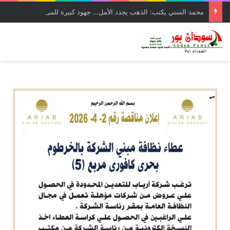
محمد السني يكتب: الذهب يجدد الأمل… جهود كبيرة للموارد المعدنية لتجاوز تحديات الحرب