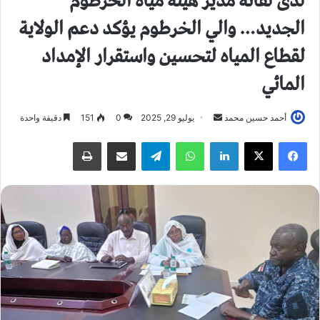
لدى لقائه مدير هيئة مياه الخرطوم
الجديد… والي الخرطوم يؤكد دعم الولاية
لقطاع المياه لتحسين واستقرار الإمداد
المائي
أحمد حسين محمد
أ
يوليو 29, 2025
0
151
دقيقة واحدة
ر
فيسبوك
X
لينكدإن
واتساب
تيلقرام
مشاركة عبر البريد
طباعة
س
ل
ب
ر
ي
د
ا
إ
ل
ك