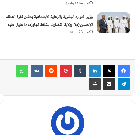
منذ ساعة واحدة
وزير الموارد البشرية والرعاية الاجتماعية يدشن نفرة “عطاء
الإحسان (5)” بولاية القضارف بتكلفة تجاوزت 27 مليار جنيه
منذ 23 ساعة
لينكدإن
‏Tumblr
بينتيريست
‏Reddit
‏VKontakte
واتساب
تيلقرام
مشاركة عبر البريد
طباعة