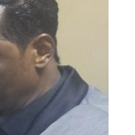
ك
ت
ر
و
ن
ي
ا