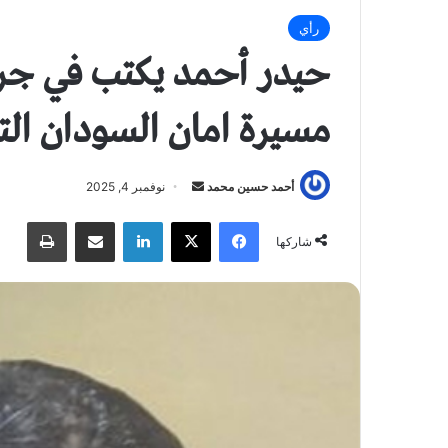
رأي
حيدر أحمد يكتب في جرد
مسيرة امان السودان ا
أحمد حسين محمد
أ
نوفمبر 4, 2025
ر
فيسبوك
X
لينكدإن
مشاركة عبر البريد
طباعة
س
شاركها
ل
ب
ر
ي
د
ا
إ
ل