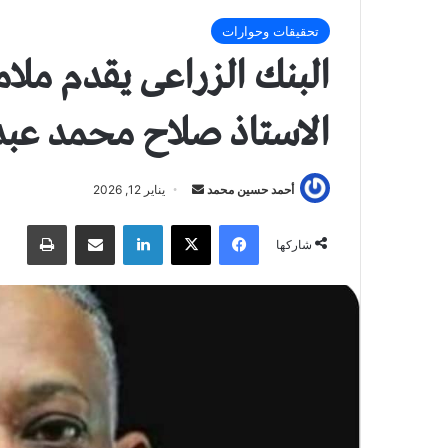
تحقيقات وحوارات
البنك الزراعى يقدم ملا
الاستاذ صلاح محمد عبد
أحمد حسين محمد
أ
يناير 12, 2026
ر
فيسبوك
X
لينكدإن
مشاركة عبر البريد
طباعة
س
شاركها
ل
ب
ر
ي
د
ا
إ
ل