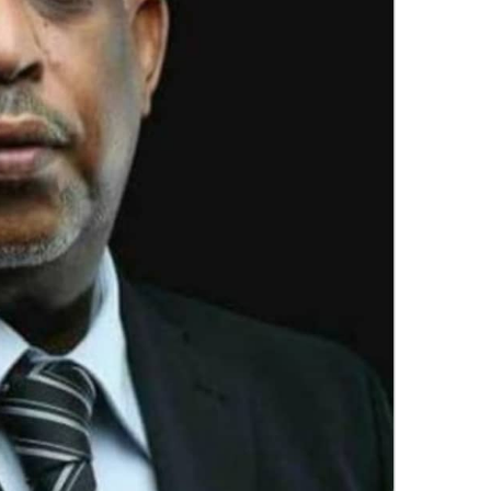
ك
ت
ر
و
ن
ي
ا