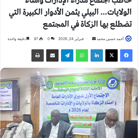
خاطب اجتماع مدراء الإدارات وأمناء
الولايات… البيلي يثمن الأدوار الكبيرة التي
تضطلع بها الزكاة في المجتمع
أحمد حسين محمد
أ
فبراير 24, 2026
0
97
دقيقة واحدة
ر
فيسبوك
X
لينكدإن
واتساب
تيلقرام
مشاركة عبر البريد
طباعة
س
ل
ب
ر
ي
د
ا
إ
ل
ك
ت
ر