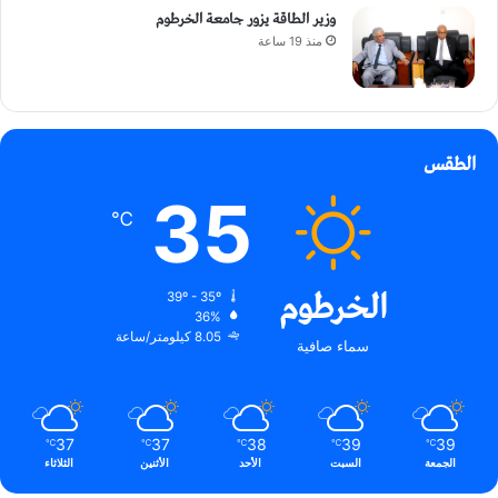
وزير الطاقة يزور جامعة الخرطوم
منذ 19 ساعة
الطقس
35
℃
الخرطوم
39º - 35º
36%
8.05 كيلومتر/ساعة
سماء صافية
37
37
38
39
39
℃
℃
℃
℃
℃
الجمعة
السبت
الأحد
الأثنين
الثلاثاء