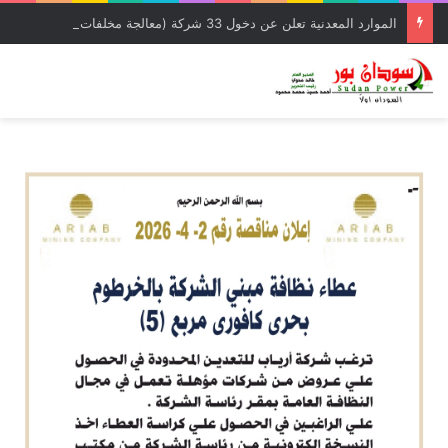
الموارد المعدنية تعلن عن دخول 33 شركة (معالجة مخلفات) وشركة إمتياز لدائرة الإنتاج