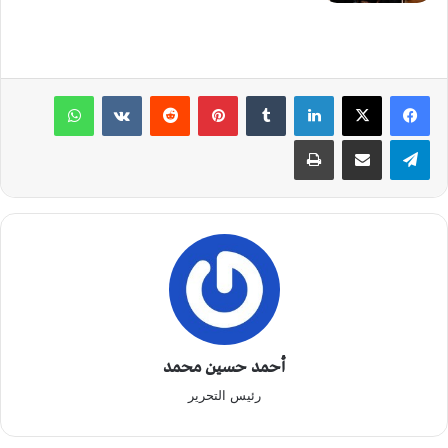
لينكدإن
‏Tumblr
بينتيريست
‏Reddit
‏VKontakte
واتساب
تيلقرام
مشاركة عبر البريد
طباعة
أحمد حسين محمد
رئيس التحرير