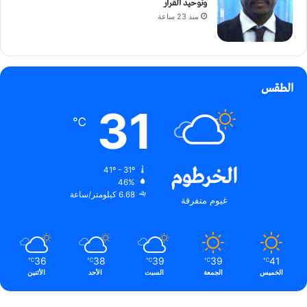
وتوحيد القرار
منذ 23 ساعة
الطقس
31
℃
الخرطوم
41º - 31º
46%
6.68 كيلومتر/ساعة
غيوم متفرقة
36
38
39
39
41
℃
℃
℃
℃
℃
الخميس
الجمعة
السبت
الأحد
الأثنين