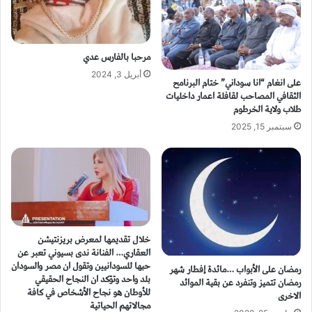
مرحبا بالفارس عدي
أبريل 3, 2024
على انغام “انا سوداني” ختام البرنامح
الثقافي المصاحب لقافلة اعمار داخليات
طلاب ولاية الخرطوم
سبتمبر 15, 2025
خلال تقديمها لمعرض بريزنتيشن
العقاري… الفنانة ندى بسيوني تعبر عن
حبها للسودانيين وتقول ان مصر والسودان
رمضان على الأبواب …مائدة إفطار شهر
بلد واحد وتؤكد ان النجاح الحقيقي
رمضان تتميز وتنفرد عن بقية الموائد
للأوطان هو نجاح الأشخاص في كافة
الاخرى
مجالاتهم الحياتية