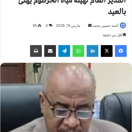
المدير العام لهيئة مياه الخرطوم يهنئ
بالعيد
أحمد حسين محمد
أ
مارس 19, 2026
0
95
ر
أقل من دقيقة
س
فيسبوك
X
لينكدإن
واتساب
تيلقرام
مشاركة عبر البريد
طباعة
ل
ب
ر
ي
د
ا
إ
ل
ك
ت
ر
و
ن