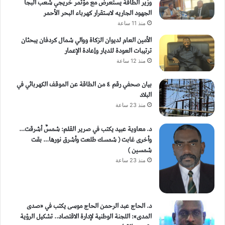
وزير الطاقة يستعرض مع مؤتمر خريجي شعب البجا
الجهود الجاريه لاستقرار كهرباء البحر الأحمر
منذ 11 ساعة
الأمين العام لديوان الزكاة ووالي شمال كردفان يبحثان
ترتيبات العودة للديار وإعادة الإعمار
منذ 12 ساعة
بيان صحفي رقم ٤ من الطاقة ​عن الموقف الكهربائي في
البلاد
منذ 23 ساعة
د. معاوية عبيد يكتب في صرير القلم: شمسٌ أشرقت…
وأخرى غابت ( شمسك طلعت وأشرق نورها… بقت
شمسين )
منذ 23 ساعة
د. الحاج عبد الرحمن الحاج موسى يكتب في «صدى
المدى»: اللجنة الوطنية لإدارة الاقتصاد.. تشكيل الرؤية