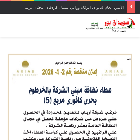
الأمين العام لديوان الزكاة ووالي شمال كردفان يبحثان ترتيبات العودة للديار وإعادة الإعمار