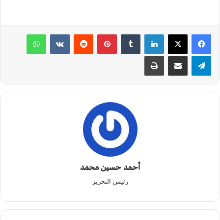
لينكدإن
‏Tumblr
بينتيريست
‏Reddit
‏VKontakte
واتساب
تيلقرام
مشاركة عبر البريد
طباعة
أحمد حسين محمد
رئيس التحرير