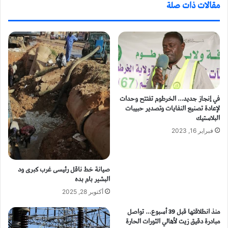
مقالات ذات صلة
في إنجاز جديد… الخرطوم تفتتح وحدات
لإعادة تصنيع النفايات وتصدير حبيبات
البلاستيك
فبراير 16, 2023
صيانة خط ناقل رئيسى غرب كبرى ود
البشير بام بده
أكتوبر 28, 2025
منذ انطلاقتها قبل 39 أسبوع… تواصل
مبادرة دقيق زيت لأهالي الثورات الحارة