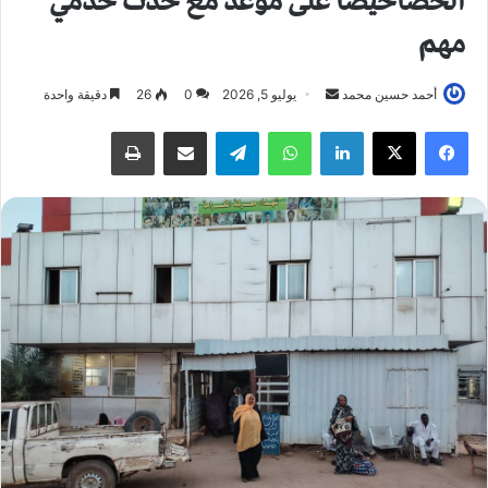
الحصاحيصا على موعد مع حدث خدمي
مهم
أحمد حسين محمد
أ
يوليو 5, 2026
0
26
دقيقة واحدة
ر
فيسبوك
X
لينكدإن
واتساب
تيلقرام
مشاركة عبر البريد
طباعة
س
ل
ب
ر
ي
د
ا
إ
ل
ك
ت
ر
و
ن