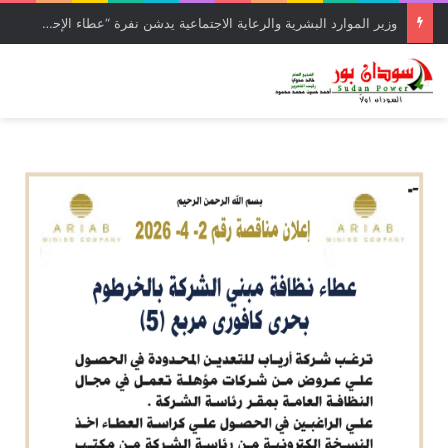
وزير الموارد البشرية والرعاية الاجتماعية يدشن نفرة “عطاء الإحسان (5)” بولاية القضارف بتكلفة تجاوزت 27 مليار جنيه