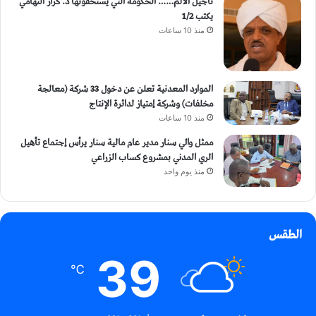
تأجيل الالم…… الحكومة التي يستحقونها د. كرار التهامي
يكتب 1/2
منذ 10 ساعات
الموارد المعدنية تعلن عن دخول 33 شركة (معالجة
مخلفات) وشركة إمتياز لدائرة الإنتاج
منذ 10 ساعات
ممثل والي سنار مدير عام مالية سنار يرأس إجتماع تأهيل
الري المدني بمشروع كساب الزراعي
منذ يوم واحد
الطقس
39
℃